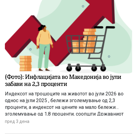
(Фото): Инфлацијата во Македонија во јули
забави на 2,3 проценти
Индексот на трошоците на животот во јули 2026 во
однос на јули 2025 , бележи зголемување од 2,3
проценти, а индексот на цените на мало бележи
зголемување од 1,8 проценти, соопшти Државниот
завод за статистика. Станува збор за благо забавување
пред 3 дена
на инфлацијата ако се земе предвид дека во јуни
годишната стапка на инфлација изнесуваше 3,4