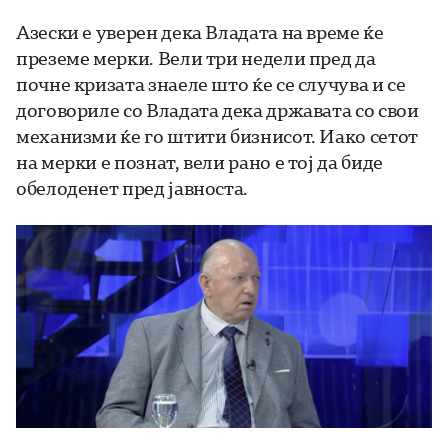
Азески е уверен дека Владата на време ќе
преземе мерки. Вели три недели пред да
почне кризата знаеле што ќе се случува и се
договориле со Владата дека државата со свои
механизми ќе го штити бизнисот. Иако сетот
на мерки е познат, вели рано е тој да биде
обелоденет пред јавноста.