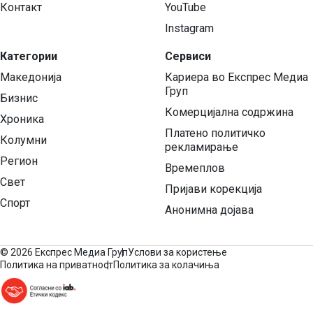
Контакт
YouTube
Instagram
Категории
Сервиси
Македонија
Кариера во Експрес Медиа
Груп
Бизнис
Комерцијална содржина
Хроника
Платено политичко
Колумни
рекламирање
Регион
Времеплов
Свет
Пријави корекција
Спорт
Анонимна дојава
©
2026 Експрес Медиа Груп
Услови за користење
Политика на приватност
Политика за колачиња