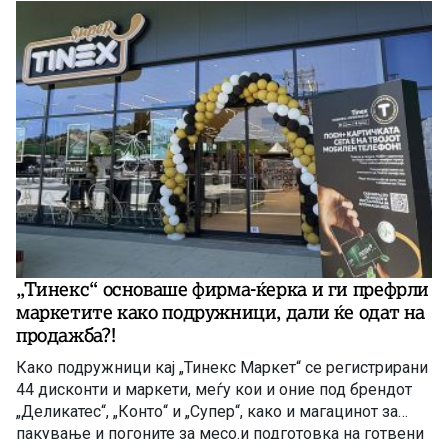
проценти.
„Тинекс“ основаше фирма-ќерка и ги префрли
маркетите како подружници, дали ќе одат на
продажба?!
Како подружници кај „Тинекс Маркет“ се регистрирани
44 дисконти и маркети, меѓу кои и оние под брендот
„Деликатес“, „Конто“ и „Супер“, како и магацинот за
пакување и погоните за месо.и подготовка на готвени