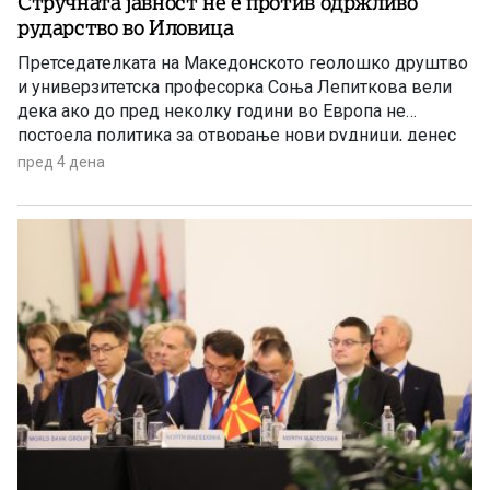
Стручната јавност не е против одржливо
рударство во Иловица
Претседателката на Македонското геолошко друштво
и универзитетска професорка Соња Лепиткова вели
дека ако до пред неколку години во Европа не
постоела политика за отворање нови рудници, денес
таа политика е апсолутно сменета и листата на
пред 4 дена
критични минерали само се зголемува.