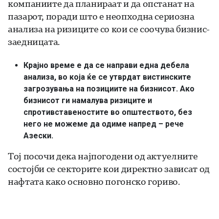
компаниите да планираат и да опстанат на
пазарот, поради што е неопходна сериозна
анализа на ризиците со кои се соочува бизнис-
заедницата.
Крајно време е да се направи една дебела
анализа, во која ќе се утврдат вистинските
загрозувања на позициите на бизнисот. Ако
бизнисот ги намалува ризиците и
спротивставеностите во општеството, без
него не можеме да одиме напред – рече
Азески.
Тој посочи дека најпогодени од актуелните
состојби се секторите кои директно зависат од
нафтата како основно погонско гориво.