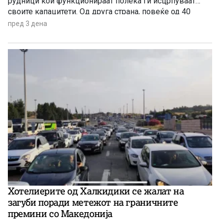
рудници кои функционираат полека ги исцрпуваат
своите капацитети. Од друга страна, повеќе од 40
години се нема реализирано ниту една голема
пред 3 дена
инвестиција во оваа гранка, а во моментов
единствена сериозна најава има за проектот за рудник
за бакар во Иловица.
Хотелиерите од Халкидики се жалат на
загуби поради метежот на граничните
премини со Македонија