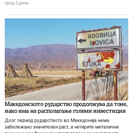
јадења. Префрлен е и центарот за логистика, односно
пред 3 дена
за складирање стока во Петровец.
Македонското рударство продолжува да тоне,
иако има на располагање големи инвестиции
Долг период рударството во Македонија нема
забележано значителен раст, а четирите металични