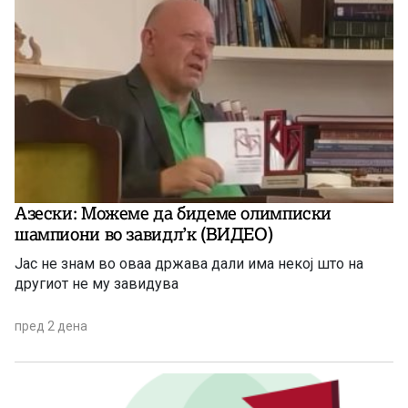
Азески: Можеме да бидеме олимписки
шампиони во завидл’к (ВИДЕО)
Јас не знам во оваа држава дали има некој што на
другиот не му завидува
пред 2 дена