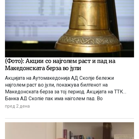
(Фото): Акции со најголем раст и пад на
Македонската берза во јули
Акцијата на Аутомакедонија АД Скопје бележи
најголем раст во јули, покажува билтенот на
Македонската берза за тој период. Акцијата на ТТК
Банка АД Скопје пак има најголем пад. Во
продолжение целосно и другите акции со најголем
пред 2 дена
раст и пад за јулскиот период.