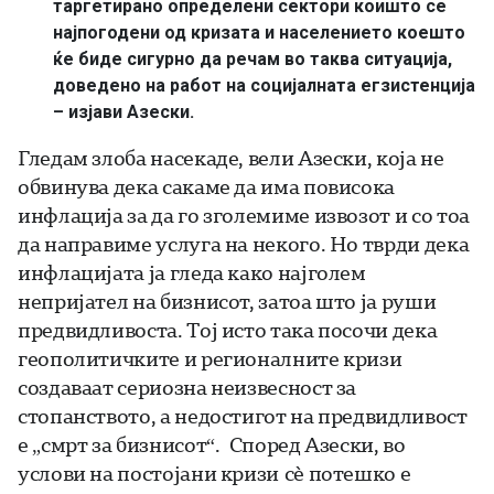
таргетирано определени сектори коишто се
најпогодени од кризата и населението коешто
ќе биде сигурно да речам во таква ситуација,
доведено на работ на социјалната егзистенција
– изјави Азески.
Гледам злоба насекаде, вели Азески, која не
обвинува дека сакаме да има повисока
инфлација за да го зголемиме извозот и со тоа
да направиме услуга на некого. Но тврди дека
инфлацијата ја гледа како најголем
непријател на бизнисот, затоа што ја руши
предвидливоста. Тој исто така посочи дека
геополитичките и регионалните кризи
создаваат сериозна неизвесност за
стопанството, а недостигот на предвидливост
е „смрт за бизнисот“. Според Азески, во
услови на постојани кризи сè потешко е