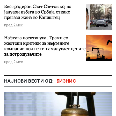
Екстрадиран Саит Саитов кој во
јануари избега во Србија откако
прегази жена во Капиштец
пред 2 мес.
Нафтата поевтинува, Трамп со
жестоки критики за нафтените
компании кои не ги намалуваат цените
за потрошувачите
пред 2 мес.
НАЈНОВИ ВЕСТИ ОД:
БИЗНИС