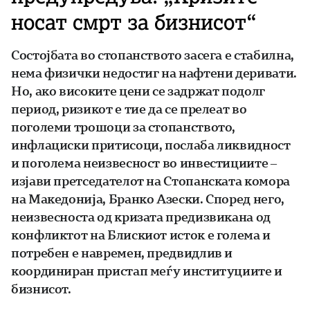
носат смрт за бизнисот“
Состојбата во стопанството засега е стабилна,
нема физички недостиг на нафтени деривати.
Но, ако високите цени се задржат подолг
период, ризикот е тие да се прелеат во
поголеми трошоци за стопанството,
инфлациски притисоци, послаба ликвидност
и поголема неизвесност во инвестициите –
изјави претседателот на Стопанската комора
на Македонија, Бранко Азески. Според него,
неизвесноста од кризата предизвикана од
конфликтот на Блискиот исток е голема и
потребен е навремен, предвидлив и
координиран пристап меѓу институциите и
бизнисот.