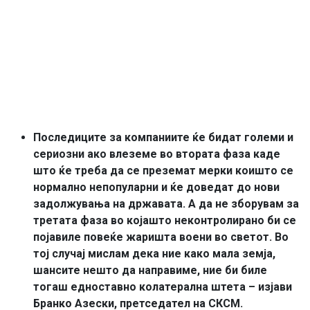
Последиците за компаниите ќе бидат големи и
сериозни ако влеземе во втората фаза каде
што ќе треба да се преземат мерки коишто се
нормално непопуларни и ќе доведат до нови
задолжувања на државата. А да не зборувам за
третата фаза во којашто неконтролирано би се
појавиле повеќе жаришта воени во светот. Во
тој случај мислам дека ние како мала земја,
шансите нешто да направиме, ние би биле
тогаш едноставно колатерална штета – изјави
Бранко Азески, претседател на СКСМ.