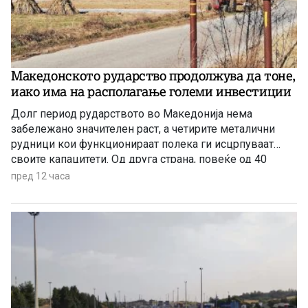
Македонското рударство продолжува да тоне,
иако има на располагање големи инвестиции
Долг период рударството во Македонија нема
забележано значителен раст, а четирите металични
рудници кои функционираат полека ги исцрпуваат
своите капацитети. Од друга страна, повеќе од 40
години се нема реализирано ниту една голема
пред 12 часа
инвестиција во оваа гранка, а во моментов
единствена сериозна најава има за проектот за рудник
за бакар во Иловица.