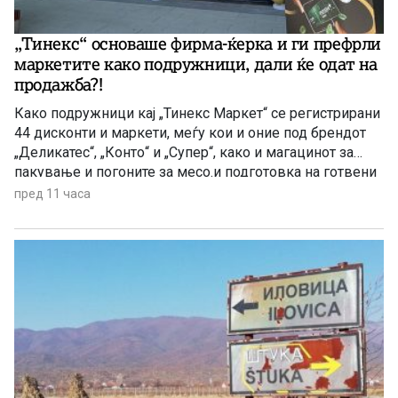
„Тинекс“ основаше фирма-ќерка и ги префрли
маркетите како подружници, дали ќе одат на
продажба?!
Како подружници кај „Тинекс Маркет“ се регистрирани
44 дисконти и маркети, меѓу кои и оние под брендот
„Деликатес“, „Конто“ и „Супер“, како и магацинот за
пакување и погоните за месо.и подготовка на готвени
јадења. Префрлен е и центарот за логистика, односно
пред 11 часа
за складирање стока во Петровец.