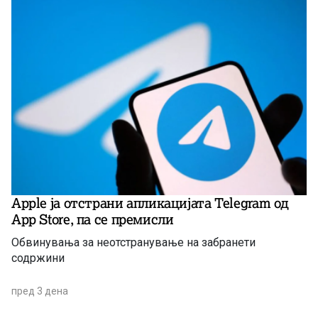
Apple ја отстрани апликацијата Telegram од
App Store, па се премисли
Обвинувања за неотстранување на забранети
содржини
пред 3 дена