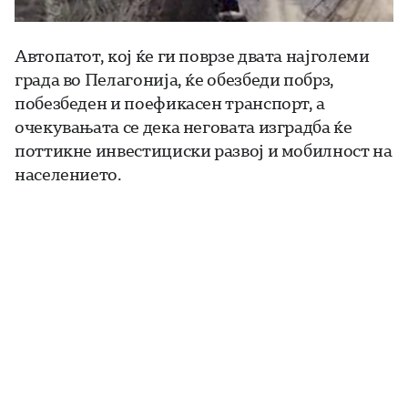
Автопатот, кој ќе ги поврзе двата најголеми
града во Пелагонија, ќе обезбеди побрз,
побезбеден и поефикасен транспорт, а
очекувањата се дека неговата изградба ќе
поттикне инвестициски развој и мобилност на
населението.