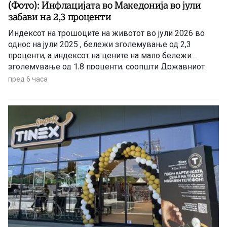
(Фото): Инфлацијата во Македонија во јули
забави на 2,3 проценти
Индексот на трошоците на животот во јули 2026 во
однос на јули 2025 , бележи зголемување од 2,3
проценти, а индексот на цените на мало бележи
зголемување од 1,8 проценти, соопшти Државниот
завод за статистика. Станува збор за благо забавување
пред 6 часа
на инфлацијата ако се земе предвид дека во јуни
годишната стапка на инфлација изнесуваше 3,4
проценти.