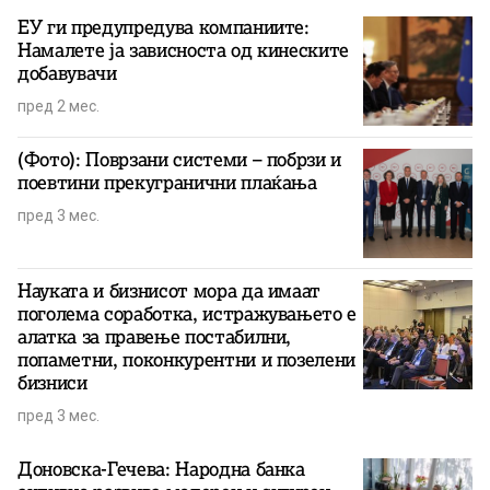
ЕУ ги предупредува компаниите:
Намалете ја зависноста од кинеските
добавувачи
пред 2 мес.
(Фото): Поврзани системи – побрзи и
поевтини прекугранични плаќања
пред 3 мес.
Науката и бизнисот мора да имаат
поголема соработка, истражувањето е
алатка за правење постабилни,
попаметни, поконкурентни и позелени
бизниси
пред 3 мес.
Доновска-Гечева: Народна банка