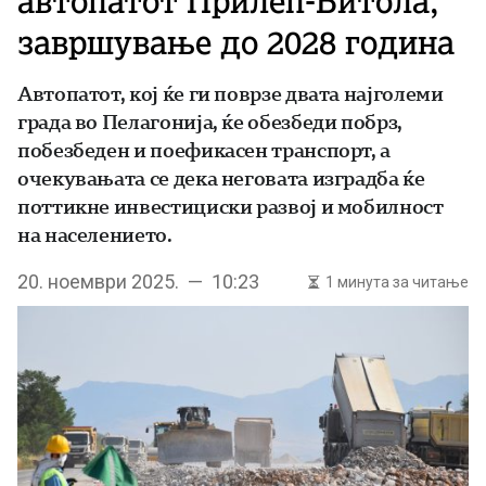
автопатот Прилеп-Битола,
завршување до 2028 година
Автопатот, кој ќе ги поврзе двата најголеми
града во Пелагонија, ќе обезбеди побрз,
побезбеден и поефикасен транспорт, а
очекувањата се дека неговата изградба ќе
поттикне инвестициски развој и мобилност
на населението.
20. ноември 2025. — 10:23
1 минута за читање