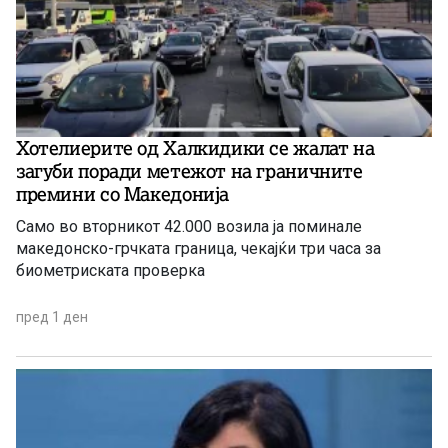
Хотелиерите од Халкидики се жалат на
загуби поради метежот на граничните
премини со Македонија
Само во вторникот 42.000 возила ја поминале
македонско-грчката граница, чекајќи три часа за
биометриската проверка
пред 1 ден