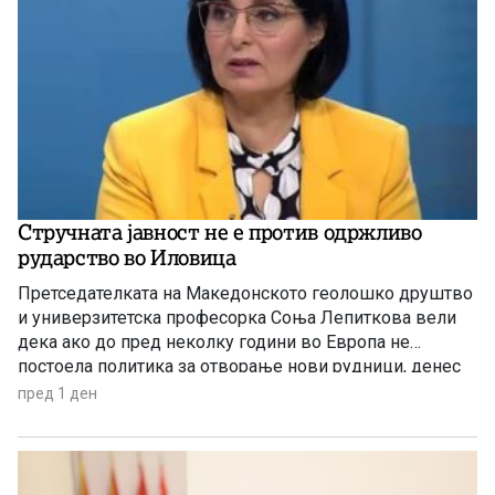
Стручната јавност не е против одржливо
рударство во Иловица
Претседателката на Македонското геолошко друштво
и универзитетска професорка Соња Лепиткова вели
дека ако до пред неколку години во Европа не
постоела политика за отворање нови рудници, денес
таа политика е апсолутно сменета и листата на
пред 1 ден
критични минерали само се зголемува.