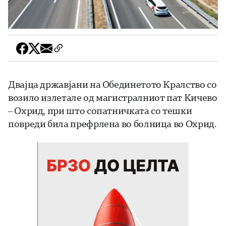
Двајца државјани на Обединетото Кралство со
возило излетале од магистралниот пат Кичево
– Охрид, при што сопатничката со тешки
повреди била префрлена во болница во Охрид.