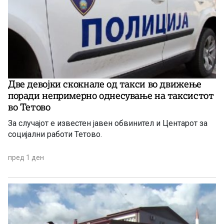
Две девојки скокнале од такси во движење
поради непримерно однесување на таксистот
во Тетово
За случајот е известен јавен обвинител и Центарот за
социјални работи Тетово.
пред 1 ден