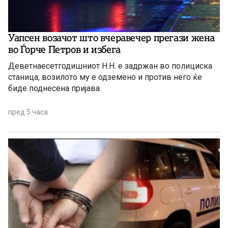
Уапсен возачот што вчеравечер прегази жена
во Ѓорче Петров и избега
Деветнаесетгодишниот Н.Н. е задржан во полициска
станица, возилото му е одземено и против него ќе
биде поднесена пријава
пред 5 часа