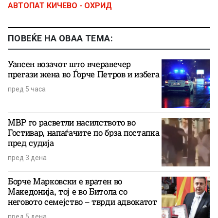
АВТОПАТ КИЧЕВО - ОХРИД
ПОВЕЌЕ НА ОВАА ТЕМА:
Уапсен возачот што вчеравечер
прегази жена во Ѓорче Петров и избега
пред 5 часа
МВР го расветли насилството во
Гостивар, напаѓачите по брза постапка
пред судија
пред 3 дена
Борче Марковски е вратен во
Македонија, тој е во Битола со
неговото семејство – тврди адвокатот
пред 5 дена