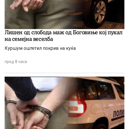
Лишен од слобода маж од Боговиње кој пукал
на семејна веселба
Куршум оштетил покрив на куќа
пред 8 часа