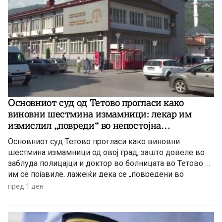
Основниот суд од Тетово прогласи како
виновни шестмина измамници: лекар им
измислил „повреди“ во непостојна
сообраќајка
Основниот суд Тетово прогласи како виновни
шестмина измамници од овој град, зашто довеле во
заблуда полицајци и доктор во болницата во Тетово –
им се појавиле, лажејќи дека се „повредени во
сообраќајка“, па дури добиле и медицински извештај
пред 1 ден
за „телесните повреди“ од доктор во болницата, се со
цел да ја приложат таквата лажна медицинска
документација пред осигурителни компании и да