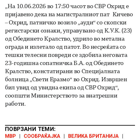
„На 10.06.2026 во 17:50 часот во СВР Охрид е
пријавено дека на магистралниот пат Кичево
– Охрид, патничко возило „ауди“ со скопски
регистарски ознаки, управувано од К.У.К. (23)
од Обединето Кралство, удрило во метална
ограда и излетало од патот. Во несреќата со
тешки телесни повреди се здобила неговата
23-годишна сопатничка Б.А. од Обединето
Кралство, констатирани во Специјалната
болница „Свети Еразмо“ во Охрид. Извршен
бил увид од увидна екипа од СВР Охрид“,
соопшти Министерството за внатрешни
работи.
ПОВРЗАНИ ТЕМИ:
МВР
|
СООБРАЌАЈКА
|
ВЕЛИКА БРИТАНИЈА
|