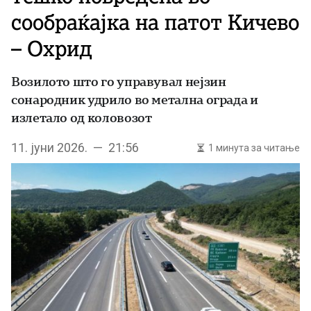
сообраќајка на патот Кичево
– Охрид
Возилото што го управувал нејзин
сонародник удрило во метална ограда и
излетало од коловозот
11. јуни 2026. — 21:56
1 минута за читање