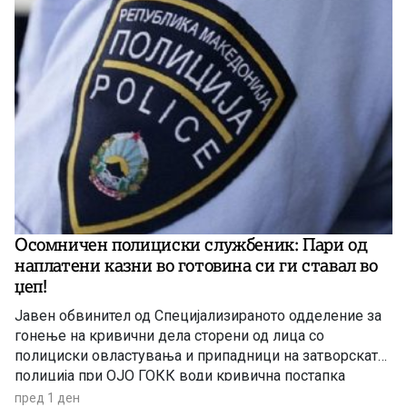
земат отштета.
Осомничен полициски службеник: Пари од
наплатени казни во готовина си ги ставал во
џеп!
Јавен обвинител од Специјализираното одделение за
гонење на кривични дела сторени од лица со
полициски овластувања и припадници на затворската
полиција при ОЈО ГОКК води кривична постапка
против полициски службеник од Одделението за
пред 1 ден