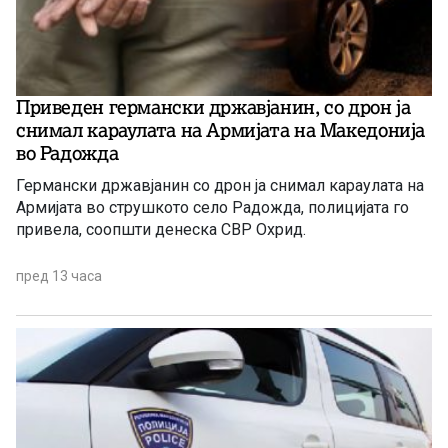
Приведен германски државјанин, со дрон ја
снимал караулата на Армијата на Македонија
во Радожда
Германски државјанин со дрон ја снимал караулата на
Армијата во струшкото село Радожда, полицијата го
привела, соопшти денеска СВР Охрид.
пред 13 часа