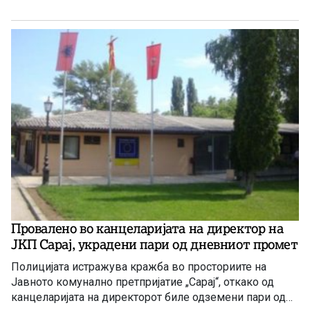
безбедност на сообраќајот на патиштата при СВР
Скопје, поради постоење основано сомнение дека
сторил продолжено кривично дело Злоупотреба на
службената положба и овластување.
Провалено во канцеларијата на директор на
ЈКП Сарај, украдени пари од дневниот промет
Полицијата истражува кражба во просториите на
Јавното комунално претпријатие „Сарај“, откако од
канцеларијата на директорот биле одземени пари од