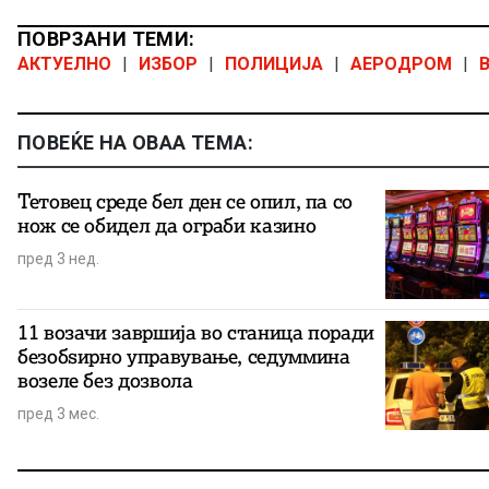
ПОВРЗАНИ ТЕМИ:
АКТУЕЛНО
|
ИЗБОР
|
ПОЛИЦИЈА
|
АЕРОДРОМ
|
ПОВЕЌЕ НА ОВАА ТЕМА:
Тетовец среде бел ден се опил, па со
нож се обидел да ограби казино
пред 3 нед.
11 возачи завршија во станица поради
безобѕирно управување, седуммина
возеле без дозвола
пред 3 мес.