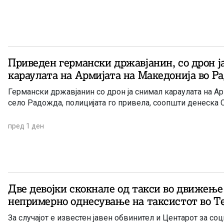
Приведен германски државјанин, со дрон ј
караулата на Армијата на Македонија во Р
Германски државјанин со дрон ја снимал караулата на А
село Радожда, полицијата го привела, соопшти денеска 
пред 1 ден
Две девојки скокнале од такси во движење
непримерно однесување на таксистот во Т
За случајот е известен јавен обвинител и Центарот за соц