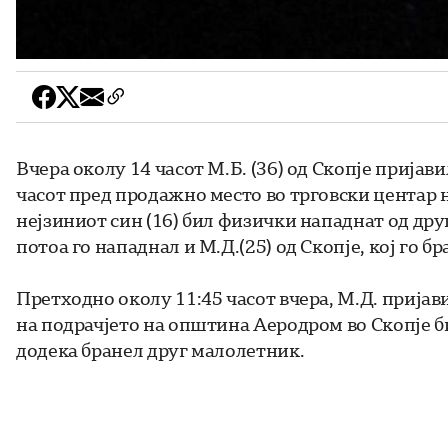
Вчера околу 14 часот М.Б. (36) од Скопје пријав
часот пред продажно место во трговски центар 
нејзиниот син (16) бил физички нападнат од дру
потоа го нападнал и М.Д.(25) од Скопје, кој го 
Претходно околу 11:45 часот вчера, М.Д. пријави
на подрачјето на општина Аеродром во Скопје 
додека бранел друг малолетник.