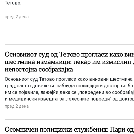
Тетово.
пред 2 дена
Основниот суд од Тетово прогласи како ви
шестмина измамници: лекар им измислил 
непостојна сообраќајка
Основниот суд Тетово прогласи како виновни шестмина
град, зашто довеле во заблуда полицајци и доктор во бо
им се појавиле, лажејќи дека се „повредени во сообраќај
и медицински извештај за „телесните повреди“ од доктор
цел да ја приложат таквата лажна медицинска документ
пред 2 дена
осигурителни компании и да земат отштета.
Осомничен полициски службеник: Пари од