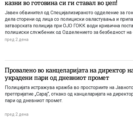
казни во готовина си ги ставал во џеп!
Јавен обвинител од Специјализираното одделение за го
дела сторени од лица со полициски овластувања и прип
затворската полиција при ОЈО ГОКК води кривична пост
полициски службеник од Одделението за безбедност на 
патиштата при СВР Скопје, поради постоење основано с
пред 2 дена
продолжено кривично дело Злоупотреба на службената 
овластување.
Провалено во канцеларијата на директор на
украдени пари од дневниот промет
Полицијата истражува кражба во просториите на Јавнот
претпријатие „Сарај“, откако од канцеларијата на директ
пари од дневниот промет.
пред 2 дена