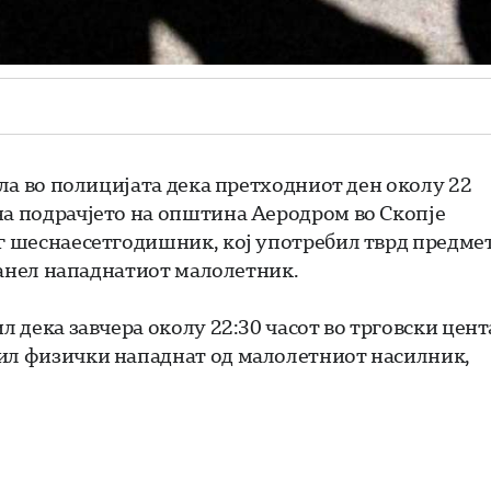
ила во полицијата дека претходниот ден околу 22
на подрачјето на општина Аеродром во Скопје
г шеснаесетгодишник, кој употребил тврд предмет
бранел нападнатиот малолетник.
л дека завчера околу 22:30 часот во трговски цент
бил физички нападнат од малолетниот насилник,