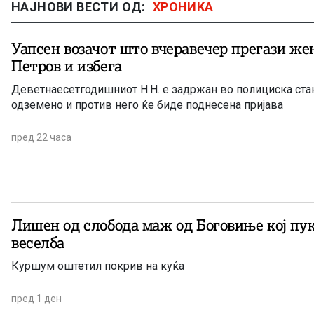
НАЈНОВИ ВЕСТИ ОД:
ХРОНИКА
Уапсен возачот што вчеравечер прегази жен
Петров и избега
Деветнаесетгодишниот Н.Н. е задржан во полициска стан
одземено и против него ќе биде поднесена пријава
пред 22 часа
Лишен од слобода маж од Боговиње кој пук
веселба
Куршум оштетил покрив на куќа
пред 1 ден