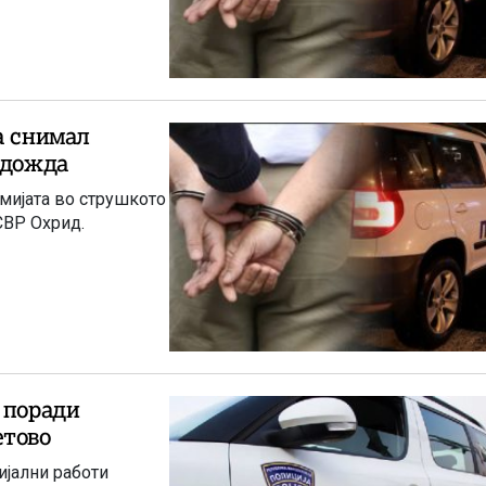
а снимал
адожда
рмијата во струшкото
СВР Охрид.
 поради
етово
ијални работи