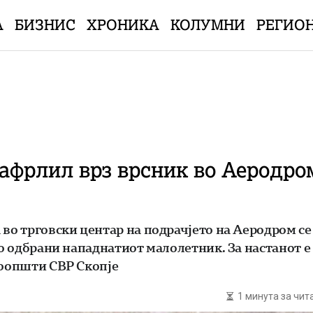
А
БИЗНИС
ХРОНИКА
КОЛУМНИ
РЕГИО
афрлил врз врсник во Аеродром
во трговски центар на подрачјето на Аеродром се
го одбрани нападнатиот малолетник. За настанот е
соопшти СВР Скопје
1 минута за чи