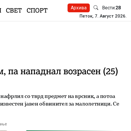
Архива
Вести:
28
Н
СВЕТ
СПОРТ
Петок, 7. Август 2026.
, па нападнал возрасен (25)
 нафрлил со тврд предмет на врсник, а потоа
 известен јавен обвинител за малолетници. Се
тање