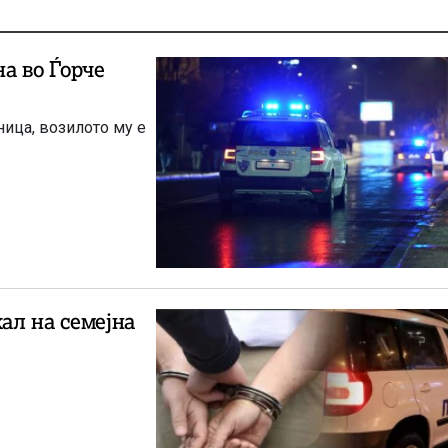
а во Ѓорче
ица, возилото му е
ал на семејна