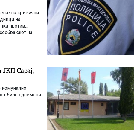
нење на кривични
адници на
апка против
сообраќајот на
омнение дека сторил
положба и
 ЈКП Сарај,
о комунално
орот биле одземени