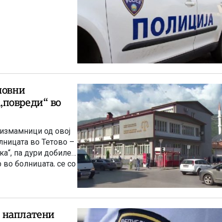
новни
„повреди“ во
 измамници од овој
лницата во Тетово –
ка“, па дури добиле
 во болницата, се со
ација пред
 наплатени