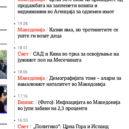
продажбата на запленети возила и
недвижнини во Агенција за одземен имот
19:28
Македонија
Казни има, но тротинетите се
уште ги возат деца
18:51
Свет
САД и Кина во трка за освојување на
јужниот пол на Месечината
18:06
Македонија
Демографијата тоне – аларм за
намалениот наталитет во Македонија
17:16
Бизнис
(Фото): Инфлацијата во Македонија
во јули забави на 2,3 проценти
16:55
Свет
„Политико“: Црна Гора и Исланд