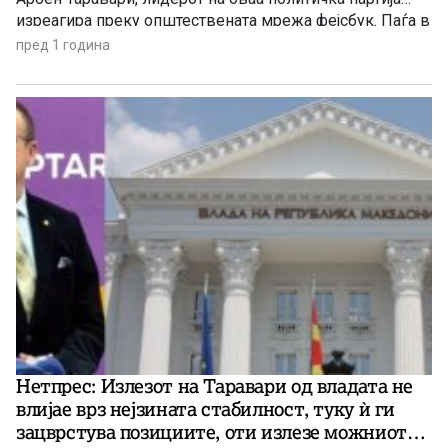
изреагира преку општествената мрежа фејсбук. Паѓа в
очи не само емотивниот тон во неговата објава преку
пред 1 година
фејсбук, туку и неговата неможност да изнесе
подлабока политичка анализа на ситуацијата: наместо
да го стори ова, тој одбра симболичен […]
Нетпрес: Излезот на Таравари од владата не
влијае врз нејзината стабилност, туку ѝ ги
зацврстува позициите, оти излезе можниот