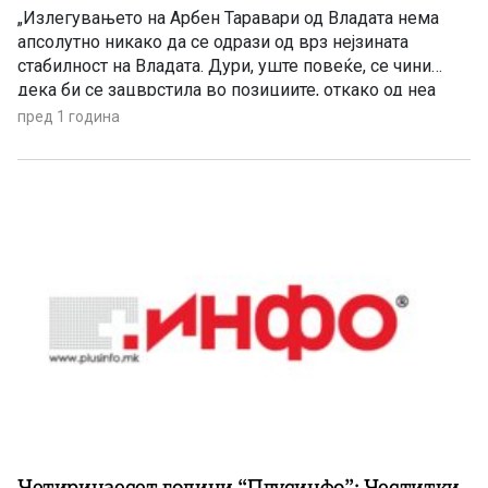
дестабилизатор!
„Излегувањето на Арбен Таравари од Владата нема
апсолутно никако да се одрази од врз нејзината
стабилност на Владата. Дури, уште повеќе, се чини
дека би се зацврстила во позициите, откако од неа
истапува можниот дестабилизирачки чинител!“ –
пред 1 година
оценува информативната агенција Нетпрес во својата
анализа со наслов „Пребегот на Таравари не допира до
стабилноста на Владата“. „Нетпрес“ пишува: […]
Четиринаесет години “Плусинфо”: Честитки