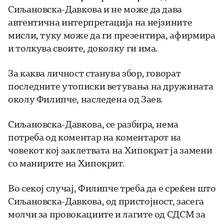
Сиљановска-Давкова и не може да дава
автентична интерпретација на нејзините
мисли, туку може да ги презентира, афирмира
и толкува своите, доколку ги има.
За каква личност станува збор, говорат
последните утописки ветувања на дружината
околу Филипче, наследена од Заев.
Сиљановска-Давкова, се разбира, нема
потреба од коментар на коментарот на
човекот кој заклетвата на Хипократ ја замени
со манирите на Хипокрит.
Во секој случај, Филипче треба да е среќен што
Сиљановска-Давкова, од пристојност, засега
молчи за провокациите и лагите од СДСМ за