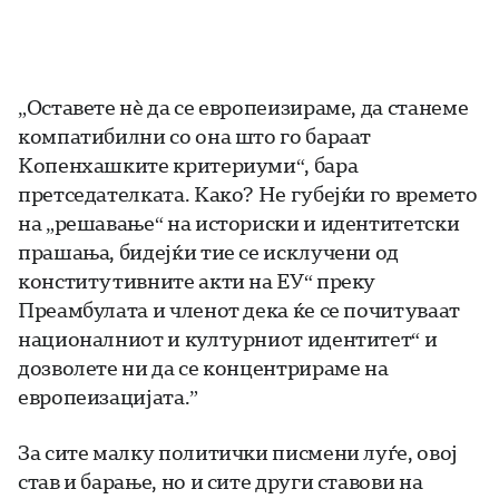
„Оставете нѐ да се европеизираме, да станеме
компатибилни со она што го бараат
Копенхашките критериуми“, бара
претседателката. Како? Не губејќи го времето
на „решавање“ на историски и идентитетски
прашања, бидејќи тие се исклучени од
конститутивните акти на ЕУ“ преку
Преамбулата и членот дека ќе се почитуваат
националниот и културниот идентитет“ и
дозволете ни да се концентрираме на
европеизацијата.”
За сите малку политички писмени луѓе, овој
став и барање, но и сите други ставови на