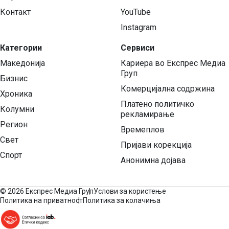
Контакт
YouTube
Instagram
Категории
Сервиси
Македонија
Кариера во Експрес Медиа
Груп
Бизнис
Комерцијална содржина
Хроника
Платено политичко
Колумни
рекламирање
Регион
Времеплов
Свет
Пријави корекција
Спорт
Анонимна дојава
©
2026 Експрес Медиа Груп
Услови за користење
Политика на приватност
Политика за колачиња