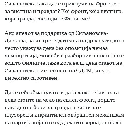
Сиљановска сака да се приклучи на Фронтот
за вистина и правда“? Кој фронт, која вистина,
која правда, господине Филипче?
Ако апелот за поддршка од Сиљановска-
Давкова, како претседателка на државата, која
често укажува дека без опозиција немаа
демократија, можеби е разбирлив, шокантно е
зошто Филипче лаже кога вели дека ставот на
Сиљановска е ист со оној на СДСМ, кога е
директно спротивен!
Да се себеобманувате и да ја лажете јавноста
дека стоите на чело на силен фронт, којшто
наводно се бори за правда и вистина е
илузорен и инфантилен одбранбен механизам
на партија којашто од државотворна, станала