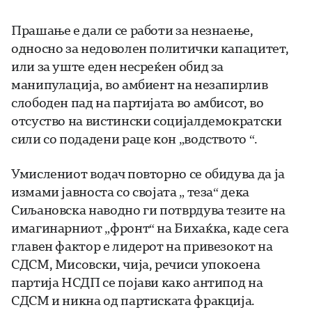
Прашање е дали се работи за незнаење,
односно за недоволен политички капацитет,
или за уште еден несреќен обид за
манипулација, во амбиент на незапирлив
слободен пад на партијата во амбисот, во
отсуство на вистински социјалдемократски
сили со подадени раце кон „водството “.
Умислениот водач повторно се обидува да ја
измами јавноста со својата „ теза“ дека
Сиљановска наводно ги потврдува тезите на
имагинарниот „фронт“ на Бихаќка, каде сега
главен фактор е лидерот на привезокот на
СДСМ, Мисовски, чија, речиси упокоена
партија НСДП се појави како антипод на
СДСМ и никна од партиската фракција.