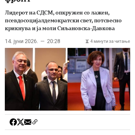
Лидерот на СДСМ, опкружен со лажен,
псевдосоцијалдемократски свет, потсвесно
крикнува и ја моли Сиљановска-Давкова
14. јуни 2026. — 20:28
4 минути за читање