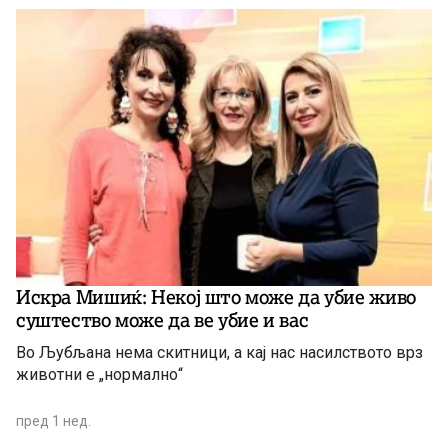
Искра Мишиќ: Некој што може да убие живо
суштество може да ве убие и вас
Во Љубљана нема скитници, а кај нас насилството врз
животни е „нормално“
пред 1 нед.