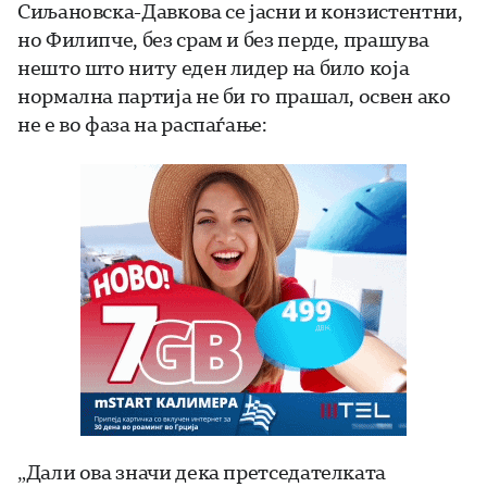
Сиљановска-Давкова се јасни и конзистентни,
но Филипче, без срам и без перде, прашува
нешто што ниту еден лидер на било која
нормална партија не би го прашал, освен ако
не е во фаза на распаѓање:
„Дали ова значи дека претседателката