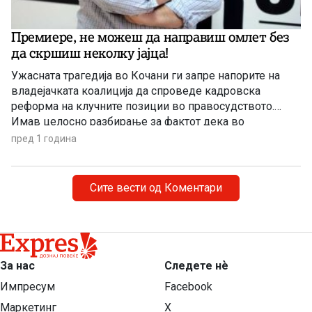
Премиере, не можеш да направиш омлет без
да скршиш неколку јајца!
Ужасната трагедија во Кочани ги запре напорите на
владејачката коалиција да спроведе кадровска
реформа на клучните позиции во правосудството.
Имав целосно разбирање за фактот дека во
околности кога целата нација беше во жалост и гневна
пред 1 година
поради она што се случи во Кочани, промената на
државниот јавен обвинител Љупчо Коцевски, на
пример, ќе беше разбрана како […]
Сите вести од Коментари
За нас
Следете нѐ
Импресум
Facebook
Маркетинг
X