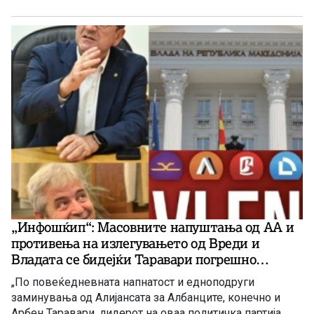
„Инфошќип“: Масовните напуштања од АА и
противења на излегувањето од Вреди и
Владата се бидејќи Таравари погрешно
раководи со АА!
„По повеќедневната напнатост и едноподруги
заминувања од Алијансата за Албанците, конечно и
Арбен Таравари, лидерот на оваа политичка партија