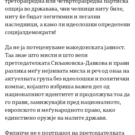
треторазредна или четврторазредна партиска
опција во државава, чии челници ниту биле,
ниту ќе бидат легитимни и легални
наследници, а камо ли идеолошки определени
социјалдемократи!
Да не ја потеценуваме македонската јавност.
Таа знае што мисли и што вели
претседателката Сиљановска-Давкова и прави
разлика меѓу нејзината мисла и реч од онаа на
актуелната група без идеолошки и политички
компас, којашто избриша важен дел од
националниот идентитет и продолжува тоа да
го прави, замижувајќи пред националното,
европското и меѓународното право, како
единствено оружје на малите држави.
Филипче не е портпарол на претседателката