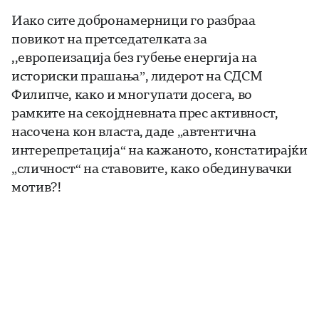
Иако сите добронамерници го разбраа
повикот на претседателката за
,,европеизација без губење енергија на
историски прашања”, лидерот на СДСМ
Филипче, како и многупати досега, во
рамките на секојдневната прес активност,
насочена кон власта, даде „автентична
интерепретација“ на кажаното, констатирајќи
„сличност“ на ставовите, како обединувачки
мотив?!