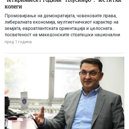
колеги
Промовирање на демократијата, човековите права,
либералната економија, мултиетничкиот карактер на
земјата, евроатлантската ориентација и целосната
посветеност на македонските стратешки национални
интереси беа и остануваат основи на уредувачката
пред 1 година
политика на порталот „Плусинфо“ во овие 14 години по
365 дена и во десетици и десетици информации,
анализи, коментари, интервјуа…биле задача и цел на
екипата предводена од основачот […]