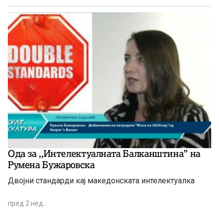
Ода за ,,Интелектуалната Балканштина” на
Румена Бужаровска
Двојни стандарди кај македонската интелектуалка
пред 2 нед.