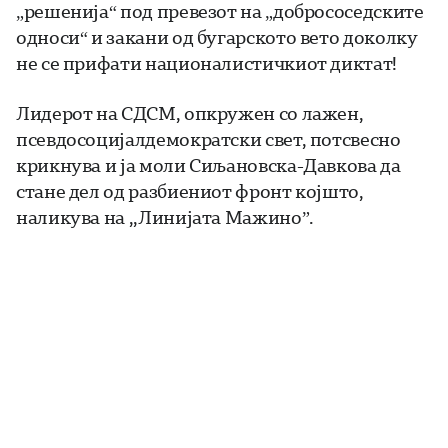
„решенија“ под превезот на „добрососедските
односи“ и закани од бугарското вето доколку
не се прифати националистичкиот диктат!
Лидерот на СДСМ, опкружен со лажен,
псевдосоцијалдемократски свет, потсвесно
крикнува и ја моли Сиљановска-Давкова да
стане дел од разбиениот фронт којшто,
наликува на ,,Линијата Мажино”.