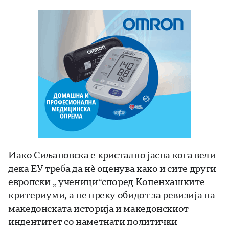
Иако Сиљановска е кристално јасна кога вели
дека ЕУ треба да нѐ оценува како и сите други
европски „ ученици“според Копенхашките
критериуми, а не преку обидот за ревизија на
македонската историја и македонскиот
индентитет со наметнати политички