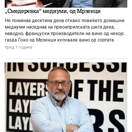
„Смедеревка“ медиуми, од Мрзенци
Не поминаа десетина дена откако повеќето домашни
медиуми наседнаа на првоаприлската шега дека,
наводно, француски производители на вино од некојси
газда Ѓоко од Мрзенци купувале вино од сортата
„Смедеревка“, на што на францускиот пазар го
пред 1 година
продавале по 100 пати повисока цена. Фантастична
маржа од 10.000%! Никој не ја беше проверил веста
што ја објави српскиот […]