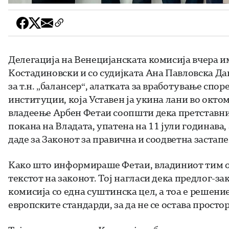
Делегација на Венецијанската комисија вчера им
Костадиновски и со судијката Ана Павловска Дан
за т.н. „балансер“, алатката за вработување сп
институции, која Уставен ја укина лани во окт
владеење Арбен Фетаи соопшти дека претставниц
покана на Владата, упатена на 11 јули годинава,
даде за Законот за правична и соодветна застапен
Како што информираше Фетаи, владиниот тим од
текстот на законот. Тој нагласи дека предлог-з
комисија со една суштинска цел, а тоа е решение
европските стандарди, за да не се остава просто