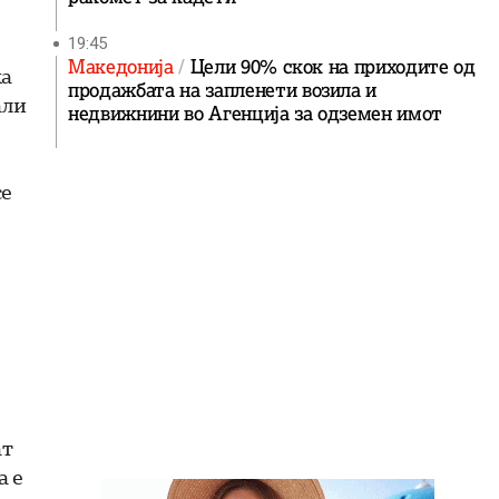
19:45
Македонија
Цели 90% скок на приходите од
ка
продажбата на запленети возила и
али
недвижнини во Агенција за одземен имот
се
ат
а е