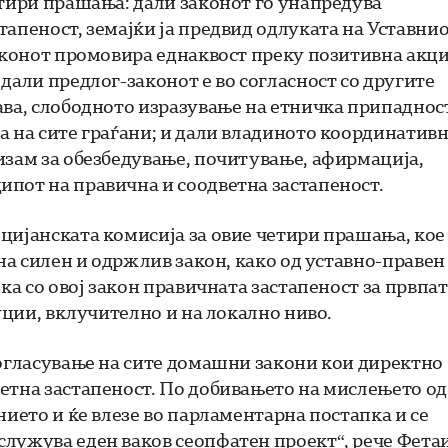
етири прашања: дали законот го унапредува
апеност, земајќи ја предвид одлуката на Уставни
законот промовира еднаквост преку позитивна акци
дали предлог-законот е во согласност со другите
ава, слободното изразување на етничка припадност
а на сите граѓани; и дали владиното координатив
изам за обезбедување, почитување, афирмација,
пот на правична и соодветна застапеност.
цијанската комисија за овие четири прашања, кое
 на силен и одржлив закон, како од уставно-правен
ка со овој закон правичната застапеност за првпат
туции, вклучително и на локално ниво.
согласување на сите домашни закони кои директно
етна застапеност. По добивањето на мислењето од
нието и ќе влезе во парламентарна постапка и се
лужува еден ваков сеопфатен проект“, рече Фетаи