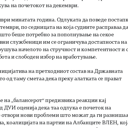
кува на почетокот на декември.
омври минатата година. Одлуката да поведе постап
ептември, по седницата на која судиите расправаа д
 што беше потребно за пополнување на секое
ивни службеници им се ограничува достапноста на
рушува начелото на стручност и компетентност и 
бота и слободен избор на вработување.
ницијатива на претходниот состав на Државната
то од таму сметаа дека преку алатката се прават
е на „балансерот“ предизвика реакции кај
д ДУИ оценија дека таа одлука е почеток на
 отвори нови проблеми што можат да ги разниша
а, коалицијата на партии на Албанците ВЛЕН, кој