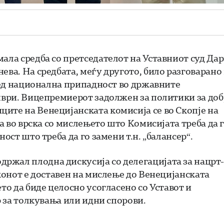
ала средба со претседателот на Уставниот суд Да
ева. На средбата, меѓу другото, било разговарано
оред национална припадност во државните
омври. Вицепремиерот задолжен за политики за до
ите на Венецијанската комисија се во Скопје на
 а во врска со мислењето што Комисијата треба да 
ост што треба да го замени т.н. „балансер“.
ржал плодна дискусија со делегацијата за нацрт-
аконот е доставен на мислење до Венецијанската
то да биде целосно усогласено со Уставот и
р за толкувања или идни спорови.