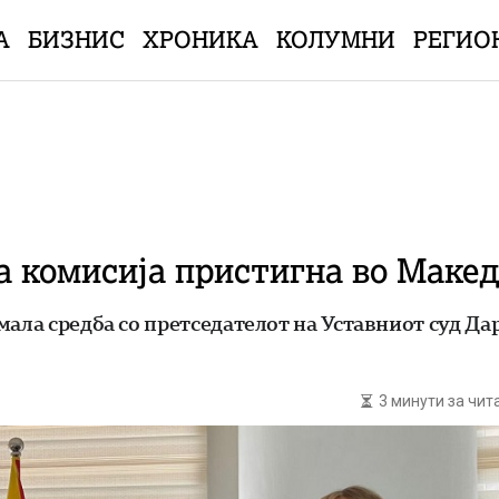
А
БИЗНИС
ХРОНИКА
КОЛУМНИ
РЕГИО
а комисија пристигна во Макед
мала средба со претседателот на Уставниот суд Да
3 минути за чи