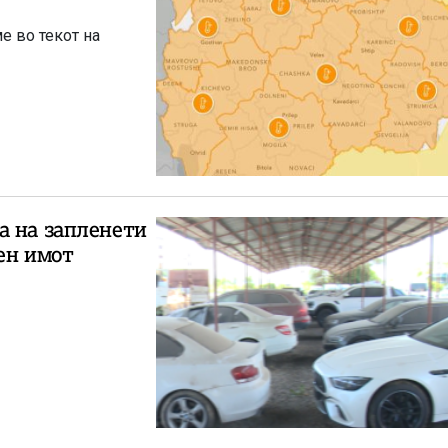
е во текот на
а на запленети
ен имот