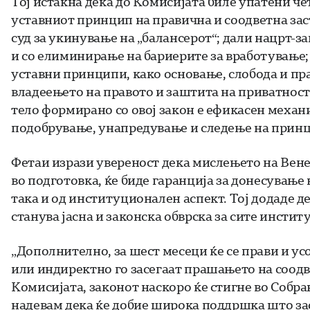
Тој истакна дека до Комисијата биле упатени ч
уставниот принцип на правична и соодветна заст
суд за укинување на „балансерот“; дали нацрт-
и со елиминирање на бариерите за вработување; 
уставни принципи, како основање, слобода и пр
владеењето на правото и заштита на приватност
тело формирано со овој закон е ефикасен механ
подобрување, унапредување и следење на принци
Фетаи изрази увереност дека мислењето на Вене
во подготовка, ќе биде гаранција за донесување
така и од институционален аспект. Тој додаде де
станува јасна и законска обврска за сите инсти
„Дополнително, за шест месеци ќе се прави и у
или индиректно го засегаат прашањето на соодв
Комисијата, законот наскоро ќе стигне во Собра
надевам дека ќе добие широка поддршка што зас