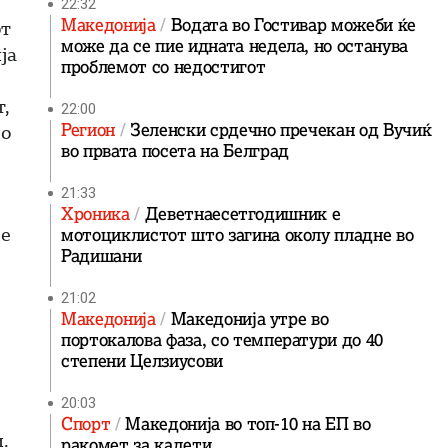
22:32
Македонија
Водата во Гостивар можеби ќе
от
може да се пие идната недела, но останува
ја
проблемот со недостигот
,
22:00
Регион
Зеленски срдечно пречекан од Вучиќ
но
во првата посета на Белград
21:33
Хроника
Деветнаесетгодишник е
 е
мотоциклистот што загина околу пладне во
Радишани
21:02
Македонија
Македонија утре во
портокалова фаза, со температури до 40
степени Целзиусови
20:03
Спорт
Македонија во топ-10 на ЕП во
.
ракомет за кадети