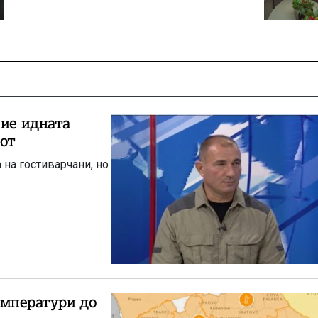
пие идната
гот
 на гостиварчани, но
емператури до