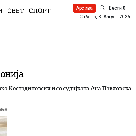
Архива
Вести:
0
Н
СВЕТ
СПОРТ
Сабота, 8. Август 2026.
онија
рко Костадиновски и со судијката Ана Павловска
тање