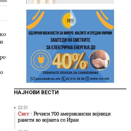
рко
 и
бро
го
НАЈНОВИ ВЕСТИ
22:51
Свет
Речиси 700 американски војници
ранети во војната со Иран