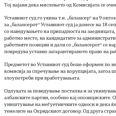
Тој најави дека мислењето од Комисијата се оче
Уставниот суд го укина т.н. „балансер“ на 9 окт
за „балансерот“ Уставниот суд ја донесе на 18 с
со наведувањето на припадноста на заедницата,
работно место, на кандидатите за администрат
работните позиции и дали со „балансерот“ се на
повредува уставно загарантираното право на ра
Предметот во Уставниот суд беше оформен по и
комисија за спречување на корупцијата, затоа ш
злоупотреби при вработувањата.
Одлуката за поведување постапка и за укинувањ
албанските партии, особено кај опозициските. О
уништување на меѓуетничките односи и дека ќе
темелите на Охридскиот договор. Од друга стран