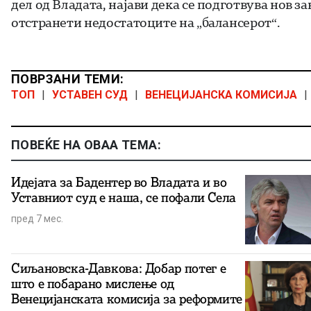
дел од Владата, најави дека се подготвува нов за
отстранети недостатоците на „балансерот“.
ПОВРЗАНИ ТЕМИ:
ТОП
|
УСТАВЕН СУД
|
ВЕНЕЦИЈАНСКА КОМИСИЈА
|
ПОВЕЌЕ НА ОВАА ТЕМА:
Идејата за Бадентер во Владата и во
Уставниот суд е наша, се пофали Села
пред 7 мес.
Сиљановска-Давкова: Добар потег е
што е побарано мислење од
Венецијанската комисија за реформите