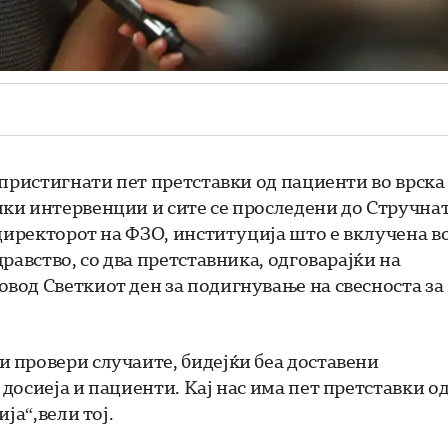
пристигнати пет претставки од пациенти во врска
ки интервенции и сите се проследени до Стручна
 директорот на ФЗО, институција што е вклучена в
равство, со два претставника, одговарајќи на
вод Светкиот ден за подигнување на свесноста за
 провери случаите, бидејќи беа доставени
осиеја и пациенти. Кај нас има пет претставки о
ја“,вели тој.