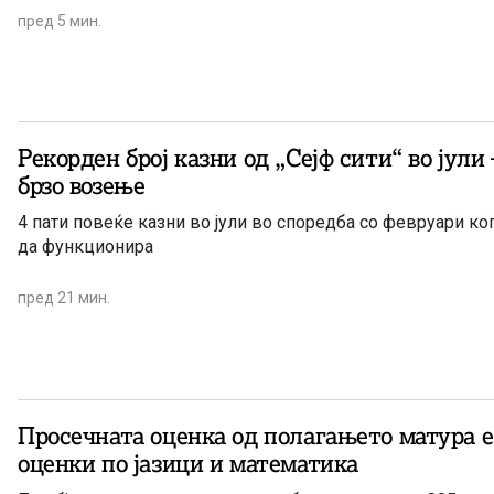
пред 5 мин.
Рекорден број казни од „Сејф сити“ во јули 
брзо возење
4 пати повеќе казни во јули во споредба со февруари ког
да функционира
пред 21 мин.
Просечната оценка од полагањето матура е 
оценки по јазици и математика