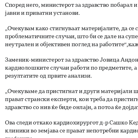
Според него, министерот за здравство побарал и
јавни и приватни установи.
„Очекувам како стигнуваат материјалите, да се с
проблематичните случаи, што би се дале на супе
неутрален и објективен поглед на работите“,ка
Заменик-министерот за здравство Јовица Андоно
кардиолошките случаи работи по предметите, а 
резултатите од првите анализи.
„Очекуваме да пристигнат и други материјали шт
прават странски експерти, кои треба да пристиг
здравство со нив ќе биде онлајн, а потоа ќе дојд
Ова следи откако кардиохирургот д-р Сашко Кеде
клиники во земјава се прават непотребни карди