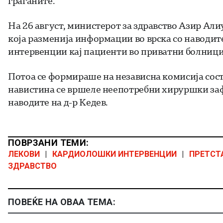
граѓаните.
На 26 август, министерот за здравство Азир Ал
која разменија информации во врска со наводи
интервенции кај пациенти во приватни болници
Потоа се формираше на независна комисија соста
навистина се вршеле неепотребни хируршки заф
наводите на д-р Кедев.
ПОВРЗАНИ ТЕМИ:
ЛЕКОВИ
|
КАРДИОЛОШКИ ИНТЕРВЕНЦИИ
|
ПРЕТСТ
ЗДРАВСТВО
ПОВЕЌЕ НА ОВАА ТЕМА: