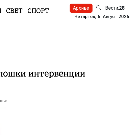
Архива
Вести:
28
Н
СВЕТ
СПОРТ
Четврток, 6. Август 2026.
олошки интервенции
тање