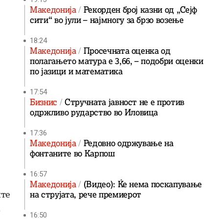
Македонија
Рекорден број казни од „Сејф
сити“ во јули – најмногу за брзо возење
18:24
Македонија
Просечната оценка од
полагањето матура е 3,66, – подобри оценки
по јазици и математика
17:54
Бизнис
Стручната јавност не е против
одржливо рударство во Иловица
17:36
Македонија
Редовно одржување на
фонтаните во Карпош
16:57
Македонија
(Видео): Ќе нема поскапување
ите
на струјата, рече премиерот
д
16:50