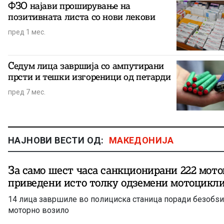
ФЗО најави проширување на
позитивната листа со нови лекови
пред 1 мес.
Седум лица завршија со ампутирани
прсти и тешки изгореници од петарди
пред 7 мес.
НАЈНОВИ ВЕСТИ ОД:
МАКЕДОНИЈА
За само шест часа санкционирани 222 мото
приведени исто толку одземени мотоцикл
14 лица завршиле во полициска станица поради безобѕ
моторно возило