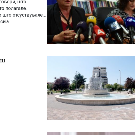
говори, што
то полагале.
е што отсуствувале
сија.
ош