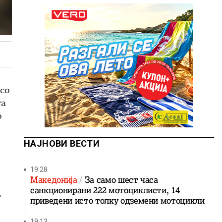
 со
та
о
НАЈНОВИ ВЕСТИ
19:28
Македонија
За само шест часа
санкционирани 222 мотоциклисти, 14
д
приведени исто толку одземени мотоцикли
19:13