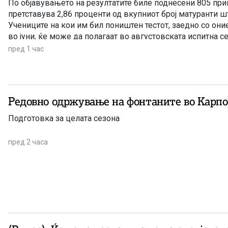
По објавувањето на резултатите биле поднесени 805 при
претставува 2,86 проценти од вкупниот број матуранти ш
Учениците на кои им бил поништен тестот, заедно со они
во јуни, ќе може да полагаат во августовската испитна се
пред 1 час
Редовно одржување на фонтаните во Карп
Подготовка за целата сезона
пред 2 часа