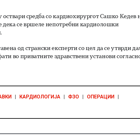
иу оствари средба со кардиохирургот Сашко Кедев 
те дека се вршеле непотребни кардиолошки
.
вена од странски експерти со цел да се утврди да
ати во приватните здравствени установи согласн
АВКИ
|
КАРДИОЛОГИЈА
|
ФЗО
|
ОПЕРАЦИИ
|