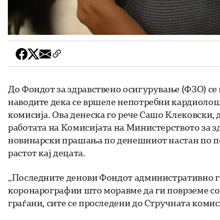
До Фондот за здравствено осигурување (ФЗО) се 
наводите дека се вршеле непотребни кардиолош
комисија. Ова денеска го рече Сашо Клековски,
работата на Комисијата на Министерството за зд
новинарски прашања по денешниот настан по по
растот кај децата.
„Последните денови Фондот административно ги
коронарографии што моравме да ги поврземе со д
граѓани, сите се проследени до Стручната комиси