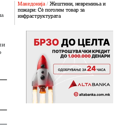
Македонија
Жештини, невремиња и
пожари: Сè поголем товар за
на
инфраструктурата
ли
о