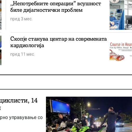
,,Непотребните операции” всушност
биле дијагностички проблем
пред 3 мес.
Скопје станува центар на современата
кардиологија
пред 11 мес.
циклисти, 14
и
ирно управување со