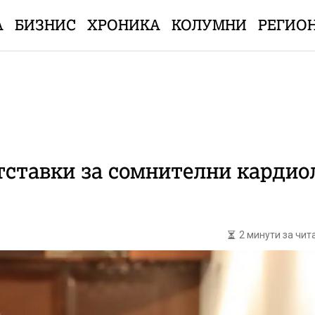
А
БИЗНИС
ХРОНИКА
КОЛУМНИ
РЕГИО
тставки за сомнителни карди
2 минути за чи