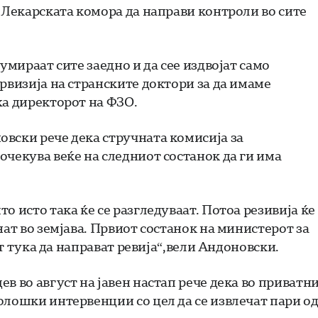
 Лекарската комора да направи контроли во сите
умираат сите заедно и да сее издвојат само
рвизија на странските доктори за да имаме
жа директорот на ФЗО.
вски рече дека стручната комисија за
очекува веќе на следниот состанок да ги има
о исто така ќе се разгледуваат. Потоа резивија ќе
нат во земјава. Првиот состанок на министерот за
ат тука да направат ревија“,вели Андоновски.
в во август на јавен настап рече дека во приватн
олошки интервенции со цел да се извлечат пари о