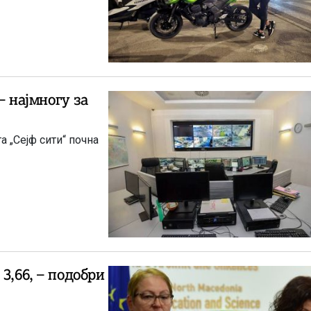
– најмногу за
а „Сејф сити“ почна
3,66, – подобри