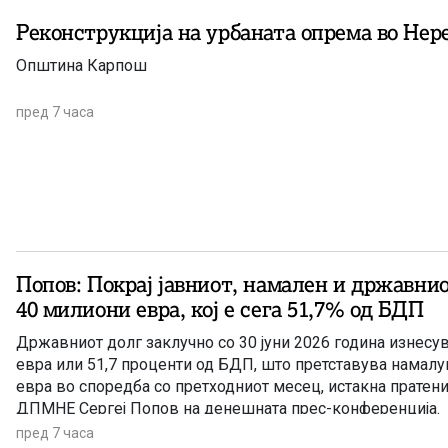
Реконструкција на урбаната опрема во Нер
Општина Карпош
пред 7 часа
Попов: Покрај јавниот, намален и државнио
40 милиони евра, кој e сега 51,7% од БДП
Државниот долг заклучно со 30 јуни 2026 година изнесув
евра или 51,7 проценти од БДП, што претставува намал
евра во споредба со претходниот месец, истакна пратен
ДПМНЕ Сергеј Попов на денешната прес-конференција.
пред 7 часа