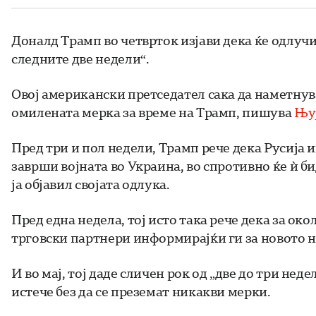
Доналд Трамп во четврток изјави дека ќе одлуч
следните две недели“.
Овој американски претседател сака да наметнува
омилената мерка за време на Трамп, пишува
Њуј
Пред три и пол недели, Трамп рече дека Русија и
заврши војната во Украина, во спротивно ќе ѝ б
ја објавил својата одлука.
Пред една недела, тој исто така рече дека за ок
трговски партнери информирајќи ги за новото н
И во мај, тој даде сличен рок од „две до три нед
истече без да се преземат никакви мерки.