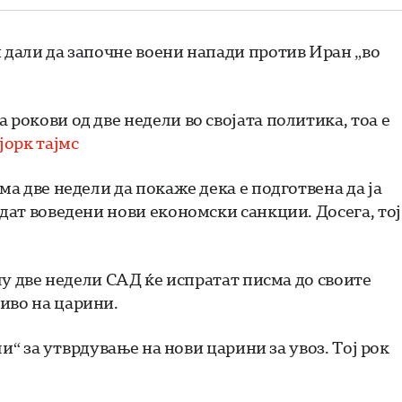
и дали да започне воени напади против Иран „во
 рокови од две недели во својата политика, тоа е
орк тајмс
ма две недели да покаже дека е подготвена да ја
идат воведени нови економски санкции. Досега, тој
олу две недели САД ќе испратат писма до своите
иво на царини.
ели“ за утврдување на нови царини за увоз. Тој рок