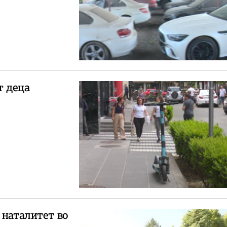
т деца
 наталитет во