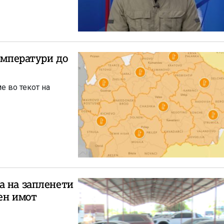
емператури до
е во текот на
а на запленети
ен имот