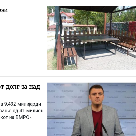
ези
т долг за над
а 9,432 милијарди
ување од 41 милион
икот на ВМРО-