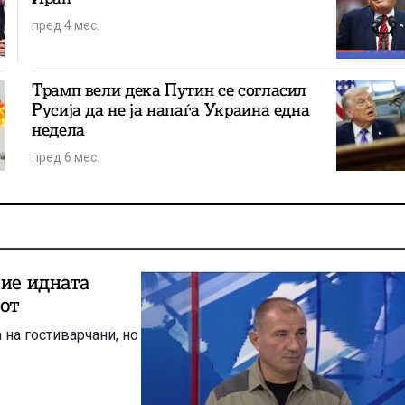
пред 4 мес.
Трамп вели дека Путин се согласил
Русија да не ја напаѓа Украина една
недела
пред 6 мес.
пие идната
гот
 на гостиварчани, но