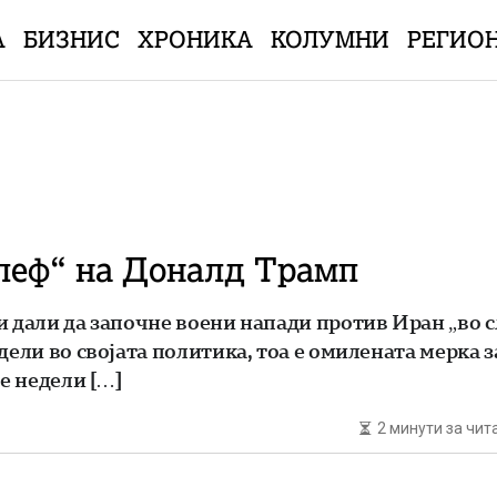
А
БИЗНИС
ХРОНИКА
КОЛУМНИ
РЕГИО
блеф“ на Доналд Трамп
и дали да започне воени напади против Иран „во 
дели во својата политика, тоа е омилената мерка 
е недели […]
2 минути за чи