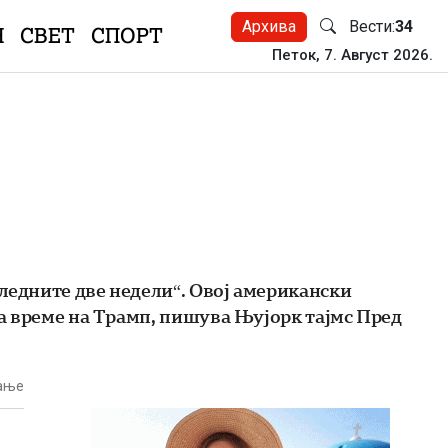
Архива
Вести:
34
Н
СВЕТ
СПОРТ
Петок, 7. Август 2026.
следните две недели“. Овој американски
за време на Трамп, пишува Њујорк тајмс Пред
тање