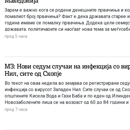
Македонија
Зарем е важно кога се родени денешните првачиња и кој
помалиот број првачиња? Факт е дека државата старее и
година имаме се помалку првачиња. Додека цели семејс
државата, политичарите си наоѓаат нова тема за меѓусе
наместо да донесат итни мерки за да се спречи одливот 
пред 5 часа
МЗ: Нови седум случаи на инфекција со ви
Нил, сите од Скопје
Во текот на оваа недела во земјава се регистрирани сед
инфекција со вирусот Западен Нил. Сите случаи се од Ско
општините Кисела Вода и Гази Баба и по еден од Илинден
Новозаболените лица се на возраст од 60 до 84 години и 
хоспитализирани, информираа попладнево од Министерст
пред 7 часа