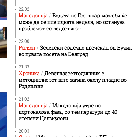
22:32
Македонија
Водата во Гостивар можеби ќе
може да се пие идната недела, но останува
проблемот со недостигот
22:00
Регион
Зеленски срдечно пречекан од Вучиќ
во првата посета на Белград
21:33
Хроника
Деветнаесетгодишник е
мотоциклистот што загина околу пладне во
Радишани
21:02
Македонија
Македонија утре во
портокалова фаза, со температури до 40
степени Целзиусови
20:03