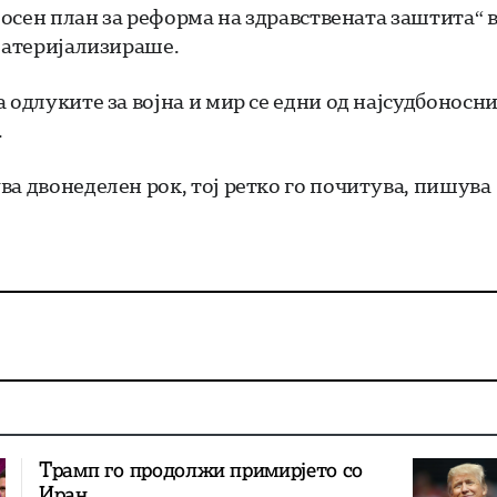
лосен план за реформа на здравствената заштита“ 
 материјализираше.
 одлуките за војна и мир се едни од најсудбоносн
.
ва двонеделен рок, тој ретко го почитува, пишува
Трамп го продолжи примирјето со
Иран