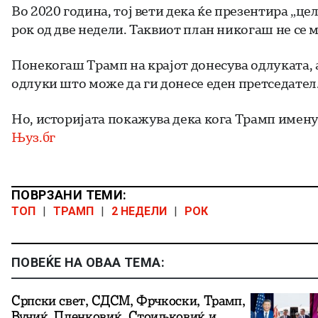
Во 2020 година, тој вети дека ќе презентира „це
рок од две недели. Таквиот план никогаш не се
Понекогаш Трамп на крајот донесува одлуката, а
одлуки што може да ги донесе еден претседател
Но, историјата покажува дека кога Трамп имену
Њуз.бг
ПОВРЗАНИ ТЕМИ:
ТОП
|
ТРАМП
|
2 НЕДЕЛИ
|
РОК
ПОВЕЌЕ НА ОВАА ТЕМА:
Српски свет, СДСМ, Фрчкоски, Трамп,
Вучиќ, Пленковиќ, Стоиљковиќ и