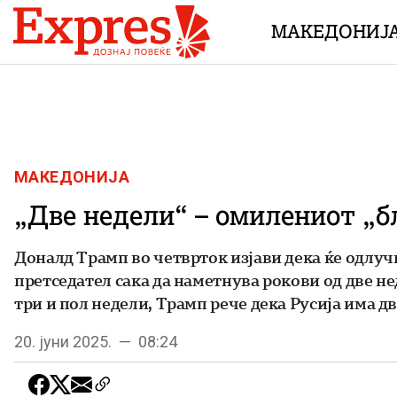
Skip to content
МАКЕДОНИЈ
МАКЕДОНИЈА
„Две недели“ – омилениот „
Доналд Трамп во четврток изјави дека ќе одлуч
претседател сака да наметнува рокови од две не
три и пол недели, Трамп рече дека Русија има дв
20. јуни 2025. — 08:24