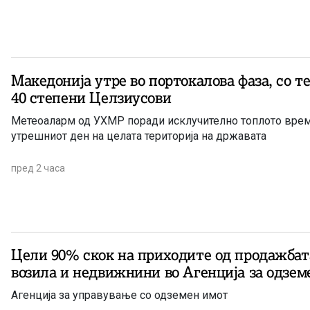
Македонија утре во портокалова фаза, со т
40 степени Целзиусови
Метеоаларм од УХМР поради исклучително топлото врем
утрешниот ден на целата територија на државата
пред 2 часа
Цели 90% скок на приходите од продажбат
возила и недвижнини во Агенција за одзем
Агенција за управување со одземен имот