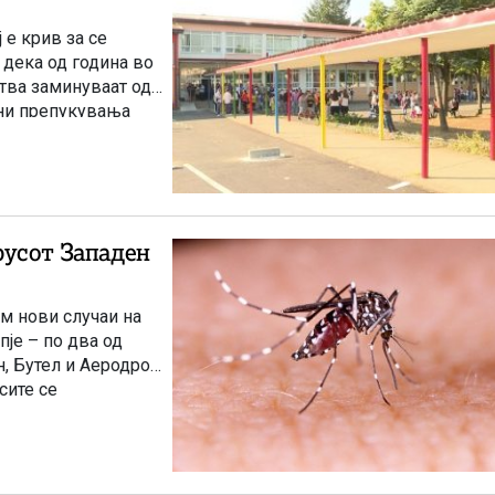
 е крив за се
 дека од година во
тва заминуваат од
бни препукувања
на млади.
русот Западен
ум нови случаи на
пје – по два од
, Бутел и Аеродром.
сите се
вото за здравство.