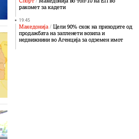
Спорт
Македонија во топ-10 на ЕП во
ракомет за кадети
19:45
Македонија
Цели 90% скок на приходите од
продажбата на запленети возила и
недвижнини во Агенција за одземен имот