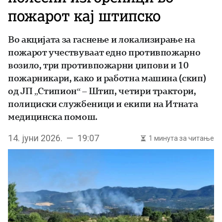
пожарот кај штипско
Во акцијата за гаснење и локализирање на
пожарот учествуваат едно противпожарно
возило, три противпожарни џипови и 10
пожарникари, како и работна машина (скип)
од ЈП „Стипион“ – Штип, четири трактори,
полициски службеници и екипи на Итната
медицинска помош.
14. јуни 2026. — 19:07
1 минута за читање