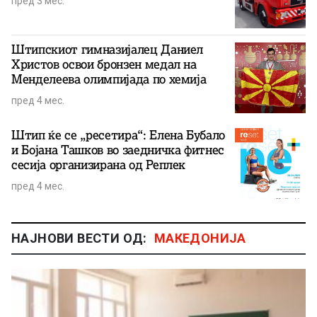
пред 3 мес.
Штипскиот гимназијалец Даниел
Христов освои бронзен медал на
Менделеева олимпијада по хемија
пред 4 мес.
Штип ќе се „ресетира“: Елена Бубало
и Бојана Ташков во заедничка фитнес
сесија организирана од Реплек
пред 4 мес.
НАЈНОВИ ВЕСТИ ОД:
МАКЕДОНИЈА