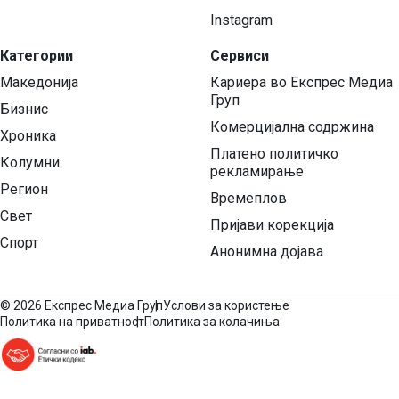
Instagram
Категории
Сервиси
Македонија
Кариера во Експрес Медиа
Груп
Бизнис
Комерцијална содржина
Хроника
Платено политичко
Колумни
рекламирање
Регион
Времеплов
Свет
Пријави корекција
Спорт
Анонимна дојава
©
2026 Експрес Медиа Груп
Услови за користење
Политика на приватност
Политика за колачиња