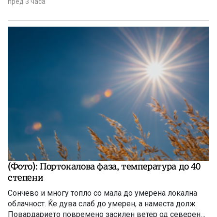
пред 3 часа
(Фото): Портокалова фаза, температура до 40
степени
Сончево и многу топло со мала до умерена локална
облачност. Ќе дува слаб до умерен, а наместа долж
Повардарието повремено засилен ветер од северен