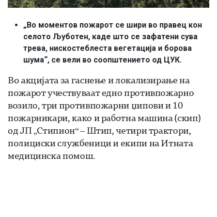
„Во моментов пожарот се шири во правец кон
селото Љуботен, каде што се зафатени сува
трева, нискостеблеста вегетација и борова
шума“,
се вели во соопштението од ЦУК.
Во акцијата за гаснење и локализирање на
пожарот учествуваат едно противпожарно
возило, три противпожарни џипови и 10
пожарникари, како и работна машина (скип)
од ЈП „Стипион“ – Штип, четири трактори,
полициски службеници и екипи на Итната
медицинска помош.