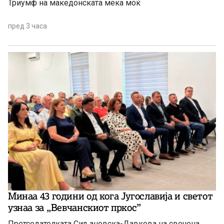
Триумф на македонската мека моќ
пред 3 часа
Минаа 43 години од кога Југославија и светот
узнаа за ,,Вевчанскиот пркос”
Претседателката Сиљановска-Давкова на свечена