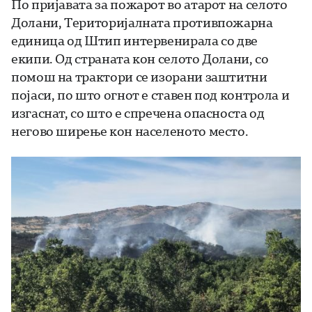
По пријавата за пожарот во атарот на селото
Долани, Територијалната противпожарна
единица од Штип интервенирала со две
екипи. Од страната кон селото Долани, со
помош на трактори се изорани заштитни
појаси, по што огнот е ставен под контрола и
изгаснат, со што е спречена опасноста од
негово ширење кон населеното место.