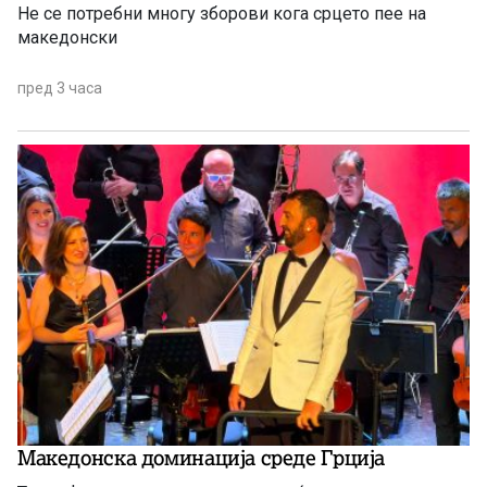
Не се потребни многу зборови кога срцето пее на
македонски
пред 3 часа
Македонска доминација среде Грција