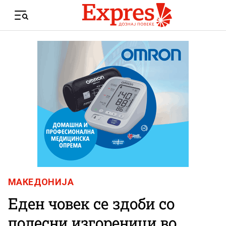
Skip to content
Menu
МАКЕДОНИЈА
Еден човек се здоби со
полесни изгореници во