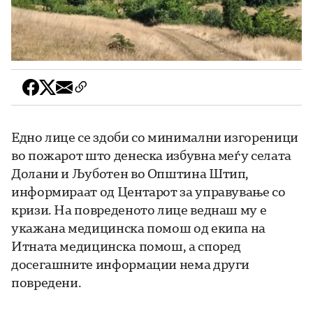
Едно лице се здоби со минимални изгореници
во пожарот што денеска избувна меѓу селата
Долани и Љуботен во Општина Штип,
информираат од Центарот за управување со
кризи. На повреденото лице веднаш му е
укажана медицинска помош од екипа на
Итната медицинска помош, а според
досегашните информации нема други
повредени.