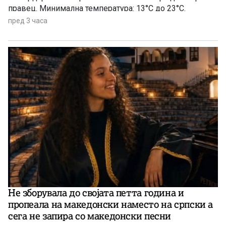
правец. Минимална температура: 13°C до 23°C.
Максимална температура: 33°C до 40°C.
пред 3 часа
Не зборувала до својата петта година и
пропеала на македонски наместо на српски а
сега не запира со македонски песни