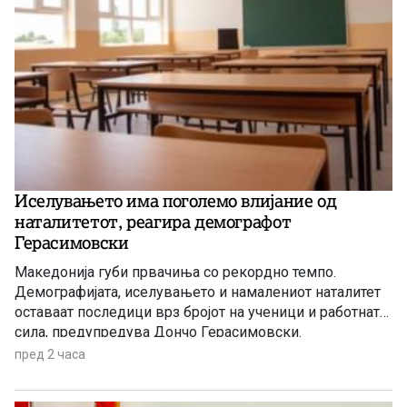
Иселувањето има поголемо влијание од
наталитетот, реагира демографот
Герасимовски
Македонија губи првачиња со рекордно темпо.
Демографијата, иселувањето и намалениот наталитет
оставаат последици врз бројот на ученици и работната
сила, предупредува Дончо Герасимовски.
пред 2 часа