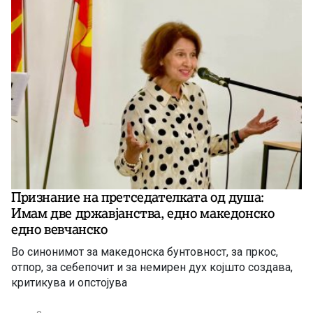
Признание на претседателката од душа:
Имам две државјанства, едно македонско
едно вевчанско
Во синонимот за македонска бунтовност, за пркос,
отпор, за себепочит и за немирен дух којшто создава,
критикува и опстојува