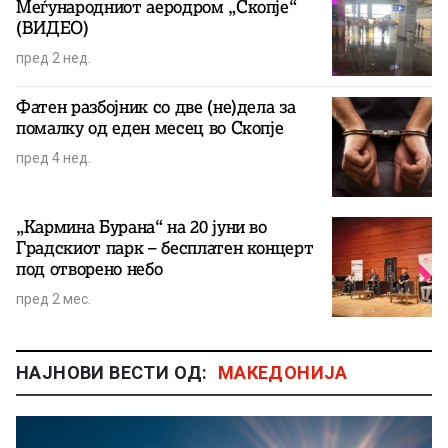
Меѓународниот аеродром „Скопје“
(ВИДЕО)
пред 2 нед.
Фатен разбојник со две (не)дела за
помалку од еден месец во Скопје
пред 4 нед.
„Кармина Бурана“ на 20 јуни во
Градскиот парк – бесплатен концерт
под отворено небо
пред 2 мес.
НАЈНОВИ ВЕСТИ ОД:
МАКЕДОНИЈА