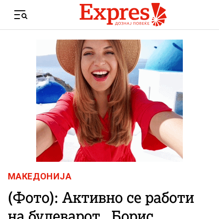
Skip to content
Menu
МАКЕДОНИЈА
(Фото): Активно се работи
на булеварот „Борис