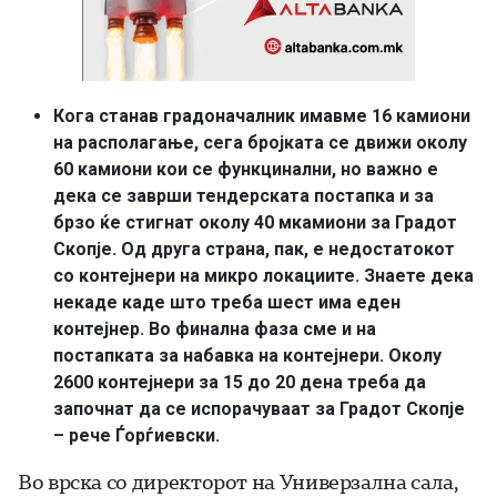
Кога станав градоначалник имавме 16 камиони
на располагање, сега бројката се движи околу
60 камиони кои се функцинални, но важно е
дека се заврши тендерската постапка и за
брзо ќе стигнат околу 40 мкамиони за Градот
Скопје. Од друга страна, пак, е недостатокот
со контејнери на микро локациите. Знаете дека
некаде каде што треба шест има еден
контејнер. Во финална фаза сме и на
постапката за набавка на контејнери. Околу
2600 контејнери за 15 до 20 дена треба да
започнат да се испорачуваат за Градот Скопје
– рече Ѓорѓиевски.
Во врска со директорот на Универзална сала,