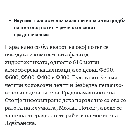
Вкупниот износ е два милиони евра за изградба
на цел овој потег – рече скопскиот
градоначалник.
Паралелно со булеварот на овој потег се
изведува и комплетната фаза од
хидротехниката, односно 610 метри
атмосферска канализација со цевки Ф800,
Ф600, Ф500, Ф400 и Ф300. Булеварот ќе има
четири коловозни ленти и безбедна пешачко-
велосипедска патека. Градоначалникот на
Скопје информираше дека паралелно со ова се
работи на клучката „Момин Поток“, а веќе се
започнати градежните работи на мостот на
Љубљанска.