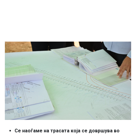
Се наоѓаме на трасата која се довршува во