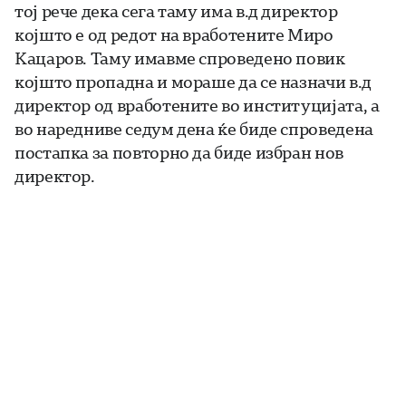
тој рече дека сега таму има в.д директор
којшто е од редот на вработените Миро
Кацаров. Таму имавме спроведено повик
којшто пропадна и мораше да се назначи в.д
директор од вработените во институцијата, а
во наредниве седум дена ќе биде спроведена
постапка за повторно да биде избран нов
директор.