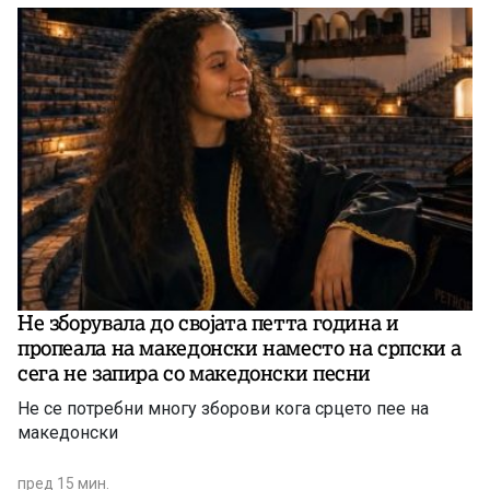
Не зборувала до својата петта година и
пропеала на македонски наместо на српски а
сега не запира со македонски песни
Не се потребни многу зборови кога срцето пее на
македонски
пред 15 мин.