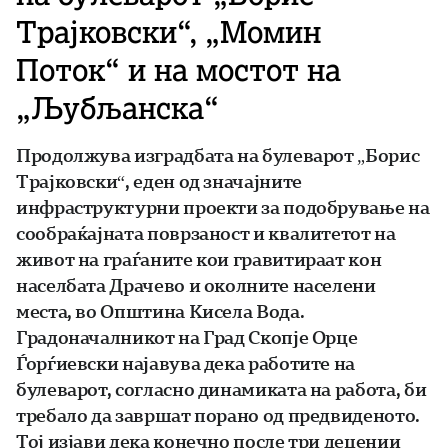
Трајковски“, „Момин
Поток“ и на мостот на
„Љубљанска“
Продолжува изградбата на булеварот „Борис
Трајковски“, еден од значајните
инфраструктурни проекти за подобрување на
сообраќајната поврзаност и квалитетот на
живот на граѓаните кои гравитираат кон
населбата Драчево и околните населени
места, во Општина Кисела Вода.
Градоначалникот на Град Скопје Орце
Ѓорѓиевски најавува дека работите на
булеварот, согласно динамиката на работа, би
требало да завршат порано од предвиденото.
Тој изјави дека конечно после три децении