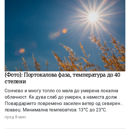
(Фото): Портокалова фаза, температура до 40
степени
Сончево и многу топло со мала до умерена локална
облачност. Ќе дува слаб до умерен, а наместа долж
Повардарието повремено засилен ветер од северен
правец. Минимална температура: 13°C до 23°C.
Максимална температура: 33°C до 40°C.
пред 8 мин.