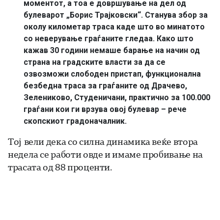
моментот, а тоа е довршување на дел од
булеварот „Борис Трајковски“. Станува збор за
околу километар траса каде што во минатото
со неверување граѓаните гледаа. Како што
кажав 30 години немаше барање на начин од
страна на градските власти за да се
озвозможи слободен пристап, функционална
безбедна траса за граѓаните од Драчево,
Зелениково, Студеничани, практично за 100.000
граѓани кои ги врзува овој булевар – рече
скопскиот градоначалник.
Toj
вели дека со силна динамика веќе втора
недела се работи овде и имаме пробивање на
трасата од 88 проценти.