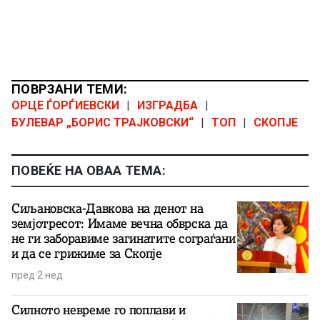
ПОВРЗАНИ ТЕМИ:
ОРЦЕ ЃОРЃИЕВСКИ
|
ИЗГРАДБА
|
БУЛЕВАР „БОРИС ТРАЈКОВСКИ“
|
ТОП
|
СКОПЈЕ
ПОВЕЌЕ НА ОВАА ТЕМА:
Сиљановска-Давкова на денот на
земјотресот: Имаме вечна обврска да
не ги заборавиме загинатите сограѓани
и да се грижиме за Скопје
пред 2 нед.
Силното невреме го поплави и