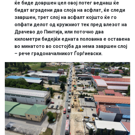
ќе биде довршен цел овој потег веднаш ќе
бидат вградени два слоја на асфлат, ќе следи
завршен, трет слој на асфалт којшто ќе го
опфати делот од кружниот тек пред влезот на
Драчево до Пинтија, или поточно два
километри бидејќи едната половина е оставена
во минатото во состојба да нема завршен слој
– рече градоначалникот Ѓорѓиевски.