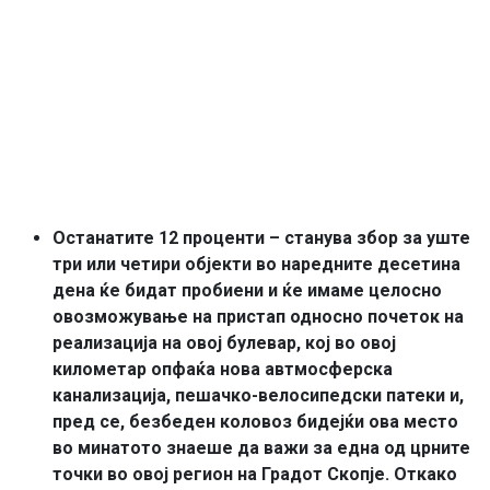
Останатите 12 проценти – станува збор за уште
три или четири објекти во наредните десетина
дена ќе бидат пробиени и ќе имаме целосно
овозможување на пристап односно почеток на
реализација на овој булевар, кој во овој
километар опфаќа нова автмосферска
канализација, пешачко-велосипедски патеки и,
пред се, безбеден коловоз бидејќи ова место
во минатото знаеше да важи за една од црните
точки во овој регион на Градот Скопје. Откако