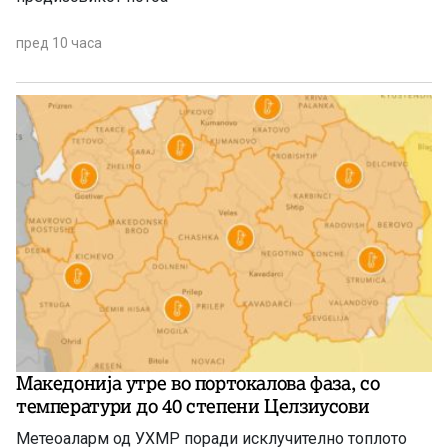
пред 10 часа
Македонија утре во портокалова фаза, со
температури до 40 степени Целзиусови
Метеоаларм од УХМР поради исклучително топлото