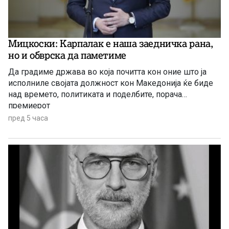
Мицкоски: Карпалак е наша заедничка рана,
но и обврска да паметиме
Да градиме држава во која почитта кон оние што ја
исполниле својата должност кон Македонија ќе биде
над времето, политиката и поделбите, порача
премиерот
пред 5 часа