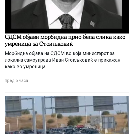
СДСМ објави морбидна црно-бела слика како
умреница за Стоиљковиќ
Морбидна објава на СДСМ во која министерот за
локална самоуправа Иван Стоиљковиќ е прикажан
како во умреница
пред 5 часа