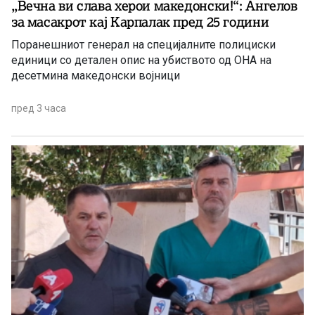
„Вечна ви слава херои македонски!“: Ангелов
за масакрот кај Карпалак пред 25 години
Поранешниот генерал на специјалните полициски
единици со детален опис на убиството од ОНА на
десетмина македонски војници
пред 3 часа