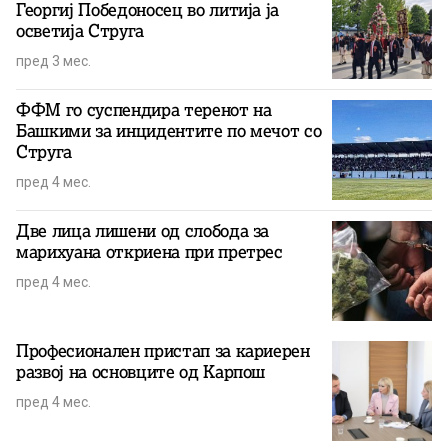
Георгиј Победоносец во литија ја
осветија Струга
пред 3 мес.
ФФМ го суспендира теренот на
Башкими за инцидентите по мечот со
Струга
пред 4 мес.
Две лица лишени од слобода за
марихуана откриена при претрес
пред 4 мес.
Професионален пристап за кариерен
развој на основците од Карпош
пред 4 мес.