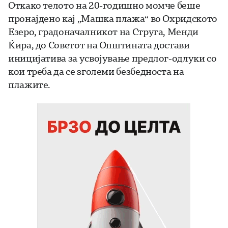
Откако телото на 20-годишно момче беше
пронајдено кај „Машка плажа“ во Охридското
Езеро, градоначалникот на Струга, Менди
Ќира, до Советот на Општината достави
иницијатива за усвојување предлог-одлуки со
кои треба да се зголеми безбедноста на
плажите.