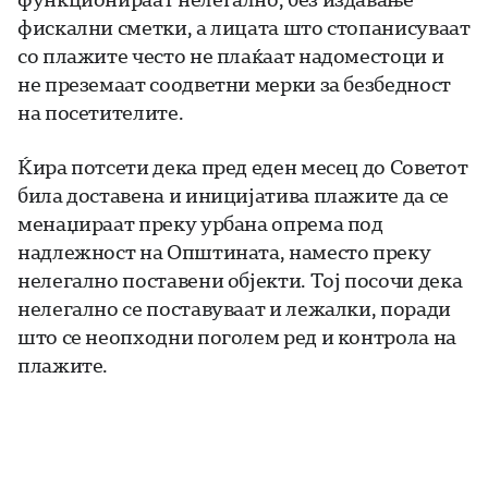
фискални сметки, а лицата што стопанисуваат
со плажите често не плаќаат надоместоци и
не преземаат соодветни мерки за безбедност
на посетителите.
Ќира потсети дека пред еден месец до Советот
била доставена и иницијатива плажите да се
менаџираат преку урбана опрема под
надлежност на Општината, наместо преку
нелегално поставени објекти. Тој посочи дека
нелегално се поставуваат и лежалки, поради
што се неопходни поголем ред и контрола на
плажите.