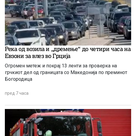
Река од возила и „дремење“ до четири часа на
Евзони за влез во Грција
Огромен метеж и покрај 13 ленти за проверка на
грчкиот дел од границата со Македонија по преминот
Богородица
пред 7 часа