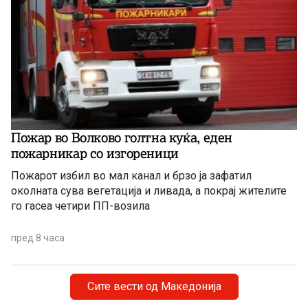
Пожар во Волково голтна куќа, еден
пожарникар со изгореници
Пожарот избил во мал канал и брзо ја зафатил
околната сува вегетација и ливада, а покрај жителите
го гасеа четири ПП-возила
пред 8 часа
Сите вести од Македонија