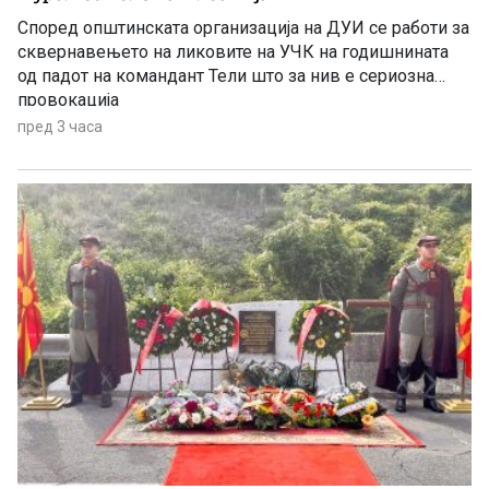
Според општинската организација на ДУИ се работи за
сквернавењето на ликовите на УЧК на годишнината
од падот на командант Тели што за нив е сериозна
провокација
пред 3 часа