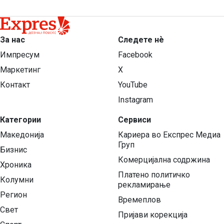
За нас
Следете нѐ
Импресум
Facebook
Маркетинг
X
Контакт
YouTube
Instagram
Категории
Сервиси
Македонија
Кариера во Експрес Медиа
Груп
Бизнис
Комерцијална содржина
Хроника
Платено политичко
Колумни
рекламирање
Регион
Времеплов
Свет
Пријави корекција