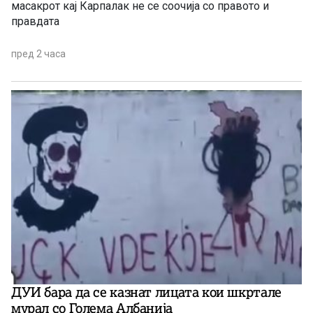
масакрот кај Карпалак не се соочија со правото и
правдата
пред 2 часа
ДУИ бара да се казнат лицата кои шкртале
мурал со Голема Албанија