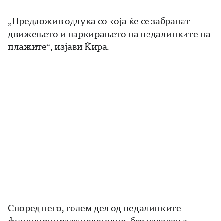
„Предложив одлука со која ќе се забранат
движењето и паркирањето на педалинките на
плажите“, изјави Ќира.
Според него, голем дел од педалинките
функционираат нелегално, без издавање