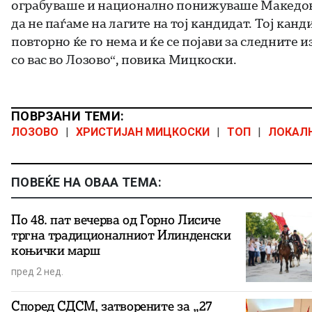
ограбуваше и национално понижуваше Македониј
да не паѓаме на лагите на тој кандидат. Тој канд
повторно ќе го нема и ќе се појави за следните и
со вас во Лозово“, повика Мицкоски.
ПОВРЗАНИ ТЕМИ:
ЛОЗОВО
|
ХРИСТИЈАН МИЦКОСКИ
|
ТОП
|
ЛОКАЛ
ПОВЕЌЕ НА ОВАА ТЕМА:
По 48. пат вечерва од Горно Лисиче
тргна традиционалниот Илинденски
коњички марш
пред 2 нед.
Според СДСМ, затворените за „27