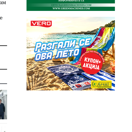
лам
е