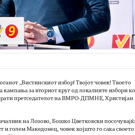
ганот „Вистинскиот избор! Твојот човек! Твоето
ата кампања за вториот круг од локалните избори к
 обрати претседателот на ВМРО-ДПМНЕ, Христијан
оначалник на Лозово, Бошко Цветковски посочувајќ
т и голем Македонец, човек којшто го сака своето