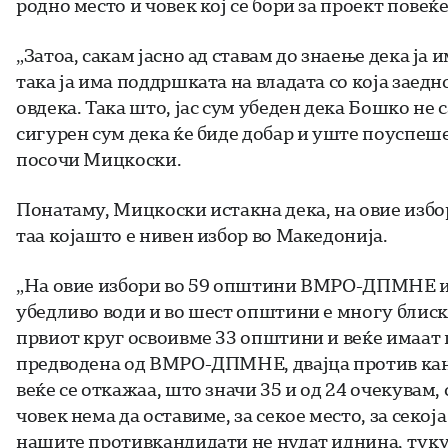
родно место и човек кој се бори за проект повеќ
„Затоа, сакам јасно ад ставам до знаење дека ја
така ја има поддршката на владата со која зае
овдека. Така што, јас сум убеден дека Бошко не
сигурен сум дека ќе биде добар и уште поуспеш
посочи Мицкоски.
Понатаму, Мицкоски истакна дека, на овие избор
таа којашто е нивен избор во Македонија.
„На овие избори во 59 општини ВМРО-ДПМНЕ и 
убедливо води и во шест општини е многу блиск
првиот круг освоивме 33 општини и веќе имаат
предводена од ВМРО-ДПМНЕ, двајца против кан
веќе се откажаа, што значи 35 и од 24 очекувам,
човек нема да оставиме, за секое место, за секо
нашите противкандидати не нудат иднина, туку