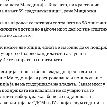
 нашата Македонија. Така што, на крајот овие
 имаат 59 градоначалници“, рече Мицкоски.
а на народот се потврди со тоа што во 58 општин
чките листи и во најголемиот дел од тие општи
во во советите.
и имаме две опции, едната е масовно да се поддр
чајот со Лозово кандидатот и актуелен
у ќе се направи за општината.
оалиција којашто беше влада до пред година и
ваше Македонија, ја распродаваше и понижуваше
ција ја нема поддршката на владата. Сакам многу
а поддршката на владата и не случајно тоа го
алните избори, за жал беше со поддршка за
аа коалиција на СДСМ и ДУИ која седум години ја