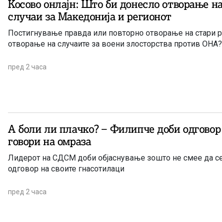
Косово онлајн: Што би донесло отворање н
случаи за Македонија и регионот
Постигнување правда или повторно отворање на стари р
отворање на случаите за воени злосторства против ОНА?
пред 2 часа
А боли ли плачко? – Филипче доби одговор 
говори на омраза
Лидерот на СДСМ доби објаснување зошто не смее да се
одговор на своите гнасотилаци
пред 2 часа