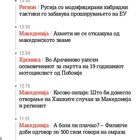
13:53
Регион
Русија со модифицирани хибридни
тактики го забавува проширувањето на ЕУ
13:33
Македонија
Ахмети не се откажува од
македонското знаме
12:34
Хроника
Во Арачиново уапсен
осомничениот за смртта на 19 годишниот
мотоциклист од Побожје
12:10
Македонија
Косово онлајн: Што би донесло
отворање на Хашките случаи за Македонија
и регионот
11:51
Македонија
А боли ли плачко? – Филипче
доби одговор по 500 свои говори на омраза
о