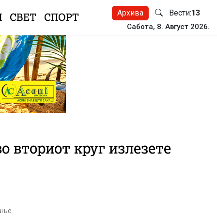
Архива
Вести:
13
Н
СВЕТ
СПОРТ
Сабота, 8. Август 2026.
во вториот круг излезете
тање