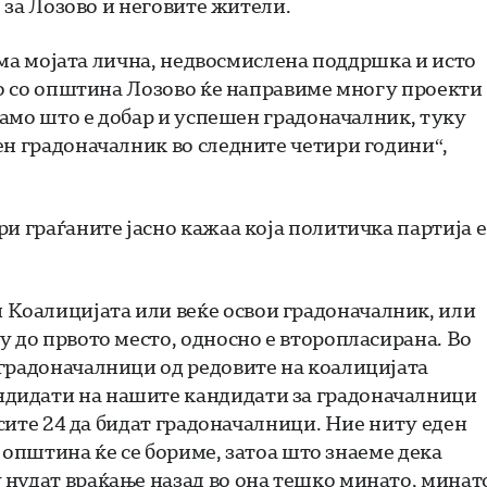
е за Лозово и неговите жители.
 има мојата лична, недвосмислена поддршка и исто
дно со општина Лозово ќе направиме многу проекти
 само што е добар и успешен градоначалник, туку
ен градоначалник во следните четири години“,
и граѓаните јасно кажаа која политичка партија е
Коалицијата или веќе освои градоначалник, или
у до првото место, односно е второпласирана. Во
 градоначалници од редовите на коалицијата
дидати на нашите кандидати за градоначалници
 сите 24 да бидат градоначалници. Ние ниту еден
ја општина ќе се бориме, затоа што знаеме дека
 нудат враќање назад во она тешко минато, минат