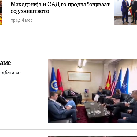
Македонија и САД го продлабочуваат
сојузништвото
пред 4 мес.
наме
едбата со