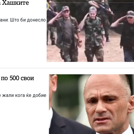
а Хашките
ани: Што би донесло
по 500 свои
 жали кога ќе добие