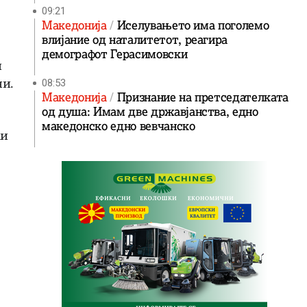
09:21
Македонија
Иселувањето има поголемо
влијание од наталитетот, реагира
демографот Герасимовски
и
ни.
08:53
Македонија
Признание на претседателката
од душа: Имам две државјанства, едно
македонско едно вевчанско
жи