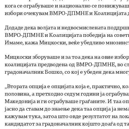
кога се ограбуваше и национално се понижуваше
избори очекувам ВМРО-ДПМНЕ и Коалицијата да
Додаде дека волјата и недвосмислената поддршк
ВМРО-ДПМНЕ и Коалицијата победија на советни
Имаме, кажа Мицкоски, веќе убедливо мнозинст
Мицкоски зборуваше и за тоа дека на овие избор
коалицијата предводена од ВМРО-ДПМНЕ, во слу
градоначалник Бошко, со кој е убеден дека мног
„Втората опција е опцијата која е, практично, к
половина, а претходно седум години ја ограбу
Македонија и ги ограбуваше граѓаните. И таа оп
јасно да ставам до знаење дека таа опција ја нем
кажувам тука, затоа што овде резултатот на лок
кандидатот за градоначалник којшто доаѓа од т