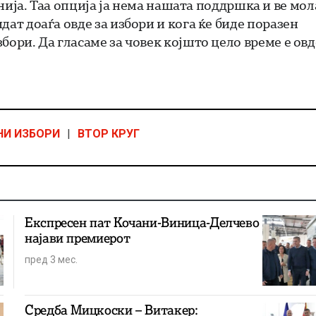
а. Таа опција ја нема нашата поддршка и ве мо
идат доаѓа овде за избори и кога ќе биде поразен
збори. Да гласаме за човек којшто цело време е овд
НИ ИЗБОРИ
|
ВТОР КРУГ
Експресен пат Кочани-Виница-Делчево
најави премиерот
пред 3 мес.
Средба Мицкоски – Витакер: