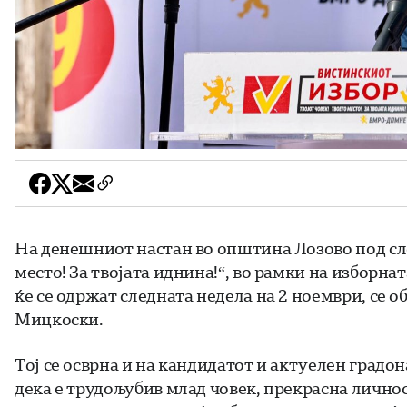
На денешниот настан во општина Лозово под сло
место! За твојата иднина!“, во рамки на изборн
ќе се одржат следната недела на 2 ноември, се
Мицкоски.
Тој се осврна и на кандидатот и актуелен град
дека е трудољубив млад човек, прекрасна личнос