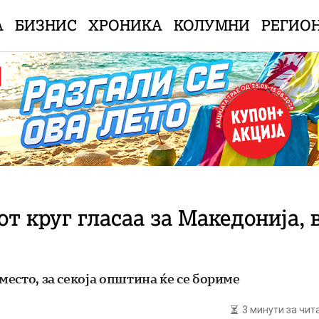
А
БИЗНИС
ХРОНИКА
КОЛУМНИ
РЕГИО
т круг гласаа за Македонија, 
место, за секоја општина ќе се бориме
3 минути за чи