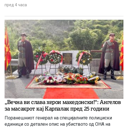
пред 4 часа
„Вечна ви слава херои македонски!“: Ангелов
за масакрот кај Карпалак пред 25 години
Поранешниот генерал на специјалните полициски
единици со детален опис на убиството од ОНА на