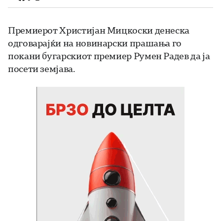
Премиерот Христијан Мицкоски денеска
одговарајќи на новинарски прашања го
покани бугарскиот премиер Румен Радев да ја
посети земјава.