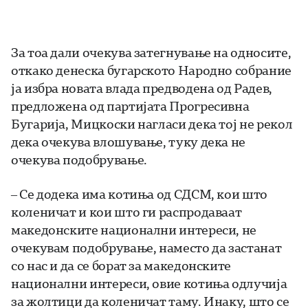
За тоа дали очекува затегнување на односите,
откако денеска бугарското Народно собрание
ја избра новата влада предводена од Радев,
предложена од партијата Прогресивна
Бугарија, Мицкоски нагласи дека тој не рекол
дека очекува влошување, туку дека не
очекува подобрување.
– Се додека има котиња од СДСМ, кои што
коленичат и кои што ги распродаваат
македонските национални интереси, не
очекувам подобрување, наместо да застанат
со нас и да се борат за македонските
национални интереси, овие котиња одлучија
за жолтици да коленичат таму. Инаку, што се