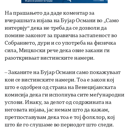
На прашањето да даде коментар за
вчерашната изјава на Бујар Османи во „Само
интервју“ дека не треба да се дозволи да
помине законот за правична застапеност во
Собранието, дури и со употреба на физичка
сила, Мицкоски рече дека овие закани ги
разоткриваат вистинските намери.
– Заканите на Бујар Османи само покажуваат
кои се вистинските намери. Тоа е закон кој
што е одобрен од страна на Венецијанската
комисија дека ги исполнува сите меѓународни
услови. Инаку, за делот од содржината на
неговата изјава, јас немам што да кажам,
претпоставувам дека тоа е тој фолклор, кој
што ќе го слушаме во периодот што следи.