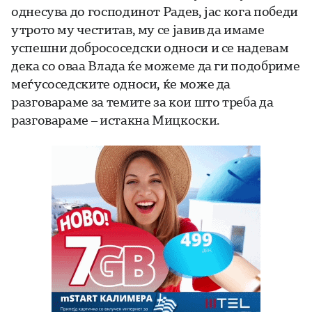
однесува до господинот Радев, јас кога победи
утрото му честитав, му се јавив да имаме
успешни добрососедски односи и се надевам
дека со оваа Влада ќе можеме да ги подобриме
меѓусоседските односи, ќе може да
разговараме за темите за кои што треба да
разговараме – истакна Мицкоски.