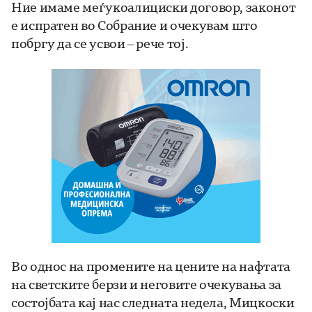
Ние имаме меѓукоалициски договор, законот
е испратен во Собрание и очекувам што
побргу да се усвои – рече тој.
Во однос на промените на цените на нафтата
на светските берзи и неговите очекувања за
состојбата кај нас следната недела, Мицкоски