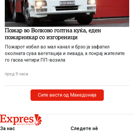
Пожар во Волково голтна куќа, еден
пожарникар со изгореници
Пожарот избил во мал канал и брзо ја зафатил
околната сува вегетација и ливада, а покрај жителите
го гасеа четири ПП-возила
пред 9 часа
Сите вести од Македонија
За нас
Следете нѐ