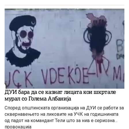
ДУИ бара да се казнат лицата кои шкртале
мурал со Голема Албанија
Според општинската организација на ДУИ се работи за
сквернавењето на ликовите на УЧК на годишнината
од падот на командант Тели што за нив е сериозна
провокација