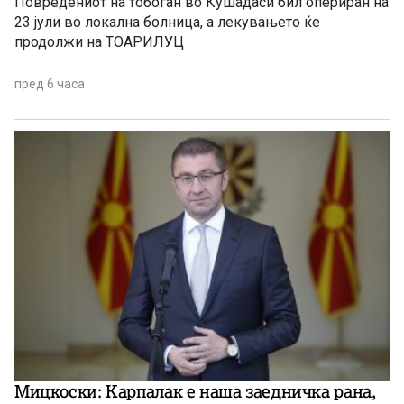
Повредениот на тобоган во Кушадаси бил опериран на
23 јули во локална болница, а лекувањето ќе
продолжи на ТОАРИЛУЦ
пред 6 часа
Мицкоски: Карпалак е наша заедничка рана,