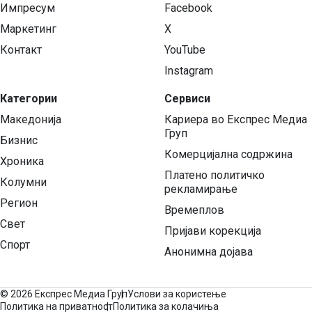
Импресум
Facebook
Маркетинг
X
Контакт
YouTube
Instagram
Категории
Сервиси
Македонија
Кариера во Експрес Медиа
Груп
Бизнис
Комерцијална содржина
Хроника
Платено политичко
Колумни
рекламирање
Регион
Времеплов
Свет
Пријави корекција
Спорт
Анонимна дојава
©
2026 Експрес Медиа Груп
Услови за користење
Политика на приватност
Политика за колачиња