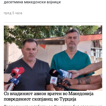
десетмина македонски војници
пред 5 часа
Со владиниот авион вратен во Македонија
повредениот скопјанец во Турција