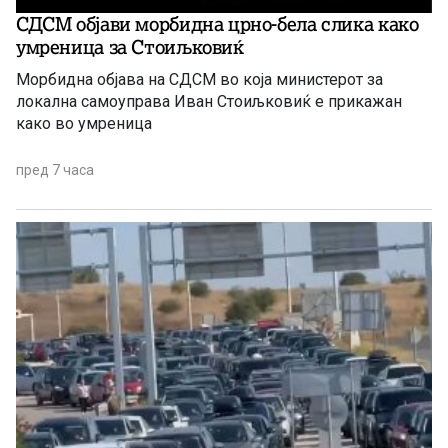
СДСМ објави морбидна црно-бела слика како
умреница за Стоиљковиќ
Морбидна објава на СДСМ во која министерот за
локална самоуправа Иван Стоиљковиќ е прикажан
како во умреница
пред 7 часа