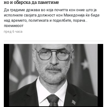
но и обврска да паметиме
Да градиме држава во која почитта кон оние што ја
исполниле својата должност кон Македонија ќе биде
над времето, политиката и поделбите, порача
премиерот
пред 6 часа