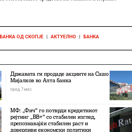
БАНКА ОД СКОПЈЕ
|
АКТУЕЛНО
|
БАНКА
Државата ги продаде акциите на Сашо
Мијалков во Алта банка
пред 7 мес.
МФ: „Фич“ го потврди кредитниот
рејтинг „BB+“ со стабилен изглед,
препознавајќи стабилен раст и
доверливи економски политики