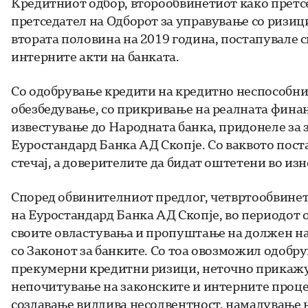
Кредитниот одбор, второобвинетиот како претс
претседател на Одборот за управување со ризици
втората половина на 2019 година, постапувале с
интерните акти на банката.
Со одобрување кредити на кредитно неспособни 
обезбедување, со прикривање на реалната финанс
известување до Народната банка, придонеле за 
Еуростандард Банка АД Скопје. Со ваквото пост
стечај, а доверителите да бидат оштетени во изн
Според обвинителниот предлог, четвртообвинети
на Еуростандард Банка АД Скопје, во периодот о
своите овластувања и пропуштање на должен на
со Законот за банките. Со тоа овозможил одоб
прекумерни кредитни ризици, неточно прикажув
непочитување на законските и интерните проце
создавање видлива несолвентност, намалување н