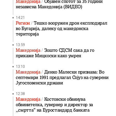
Македонија
Објавен спотот за 35 години
независна Македонија (ВИДЕО)
14:21
Регион
Тешко вооружен дрон експлодирал
во Бугарија, далеку од македонска
територија
13:59
Македонија
Зошто СДСМ сака да го
прикаже Мицкоски како умрен
13:10
Македонија
Денко Малески признава: Во
септември 1991 предлагал Сојуз на суверени
Југословенски држави
12:38
Македонија
Костовски обвинува
обвинителка, гувернер и директор за
,,смртта” на Еуростандард банката