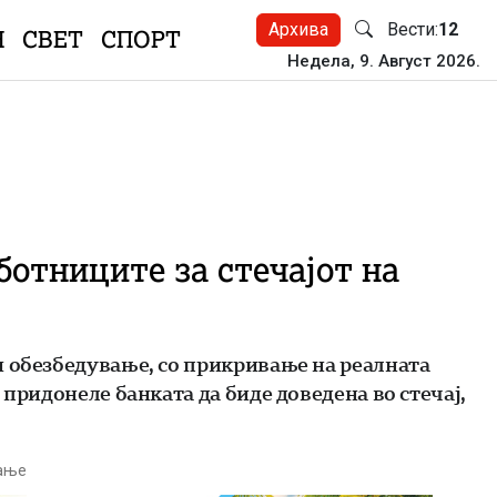
Архива
Вести:
12
Н
СВЕТ
СПОРТ
Недела, 9. Август 2026.
ботниците за стечајот на
и обезбедување, со прикривање на реалната
придонеле банката да биде доведена во стечај,
тање