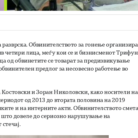
а разврска. Обвинителството за гонење организир
в четири лица, меѓу кои се и бизнисменот Трифун
ца од обвинетите се товарат за предизвикување
н обвинителен предлог за несовесно работење во
 Костовски и Зоран Николовски, како носители на
периодот од 2013 до втората половина на 2019
нките и на интерните акти. Обвинителството смет
и што довеле до сериозно нарушување на
 стечај.