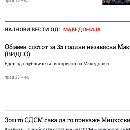
пред 10 мес.
НАЈНОВИ ВЕСТИ ОД:
МАКЕДОНИЈА
Објавен спотот за 35 години независна Мак
(ВИДЕО)
Еден од најубавите во историјата на Македонија
пред 20 мин.
Зошто СДСМ сака да го прикаже Мицкоски
Анализа: Црно-белата естетика на СДСМ – Некролог за М