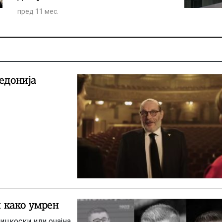
пред 11 мес.
едонија
 како умрен
ицкоски или очајна