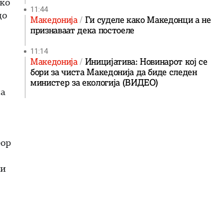
ако
11:44
до
Македонија
Ги суделе како Македонци а не
признаваат дека постоеле
11:14
Македонија
Иницијатива: Новинарот кој се
бори за чиста Македонија да биде следен
министер за екологија (ВИДЕО)
на
бор
ни