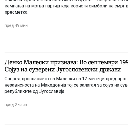
кампања на мртва партија која користи симболи на смрт 
пресметка
пред 49 мин.
Денко Малески признава: Во септември 19
Сојуз на суверени Југословенски држави
Според прознанието на Малески на 12 месеци пред про
независноста на Македонија тој се залагал за сојуз на с
републиките од Југославија
пред 2 часа