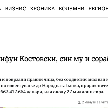
А
БИЗНИС
ХРОНИКА
КОЛУМНИ
РЕГИО
ифун Костовски, син му и сора
 и поврзани правни лица, без соодветни анализи 
чно известување до Народната банка, пријавените 
.662.417.664 денари, или околу 27 милиони евра.
2 минути за чи