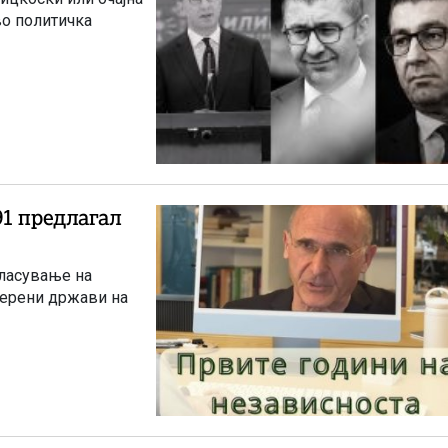
во политичка
91 предлагал
гласување на
уверени држави на