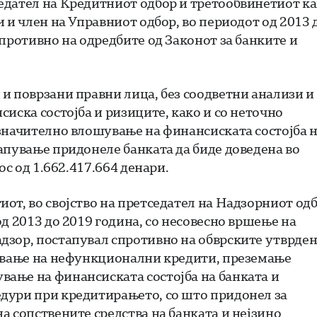
едател на Кредитниот одбор и третообвинетиот к
 и член на Управниот одбор, во периодот од 2013 
противно на одредбите од Законот за банките и
и поврзани правни лица, без соодветни анализи и
иска состојба и ризиците, како и со неточно
значително влошување на финансиската состојба 
апување придонеле банката да биде доведена во
ос од 1.662.417.664 денари.
от, во својство на претседател на Надзорниот од
д 2013 до 2019 година, со несовесно вршење на
дзор, постапувал спротивно на обврските утврде
рување на нефункционални кредити, преземање
ање на финансиската состојба на банката и
дури при кредитирањето, со што придонел за
а сопствените средства на банката и нејзино