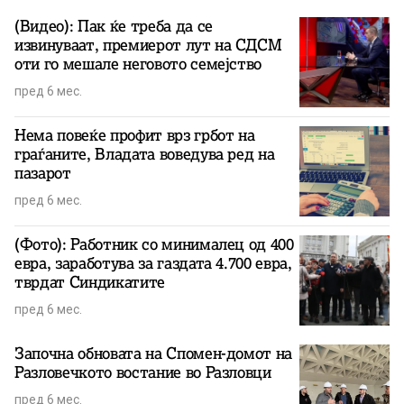
(Видео): Пак ќе треба да се
извинуваат, премиерот лут на СДСМ
оти го мешале неговото семејство
пред 6 мес.
Нема повеќе профит врз грбот на
граѓаните, Владата воведува ред на
пазарот
пред 6 мес.
(Фото): Работник со минималец од 400
евра, заработува за газдата 4.700 евра,
тврдат Синдикатите
пред 6 мес.
Започна обновата на Спомен-домот на
Разловечкото востание во Разловци
пред 6 мес.