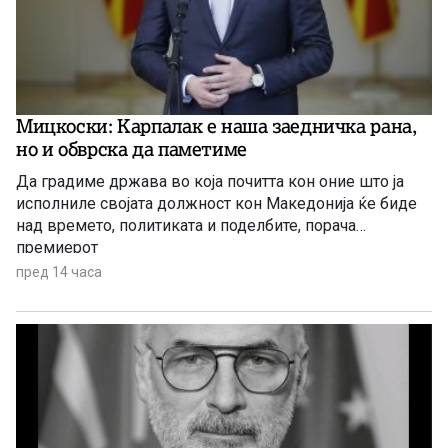
Мицкоски: Карпалак е наша заедничка рана,
но и обврска да паметиме
Да градиме држава во која почитта кон оние што ја
исполниле својата должност кон Македонија ќе биде
над времето, политиката и поделбите, порача
премиерот
пред 14 часа