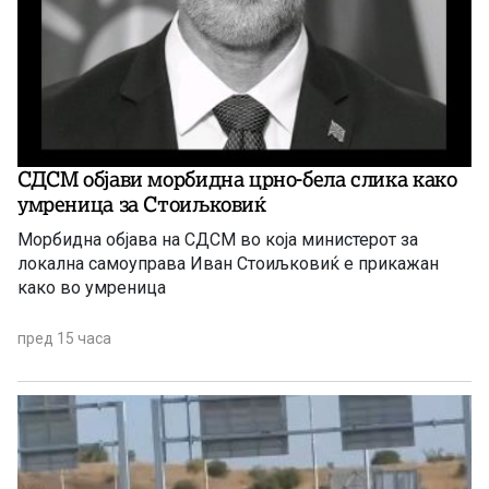
СДСМ објави морбидна црно-бела слика како
умреница за Стоиљковиќ
Морбидна објава на СДСМ во која министерот за
локална самоуправа Иван Стоиљковиќ е прикажан
како во умреница
пред 15 часа