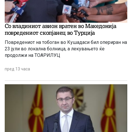
Со владиниот авион вратен во Македонија
повредениот скопјанец во Турција
Повредениот на тобоган во Кушадаси бил опериран на
23 јули во локална болница, а лекувањето ќе
продолжи на ТОАРИЛУЦ
пред 13 часа