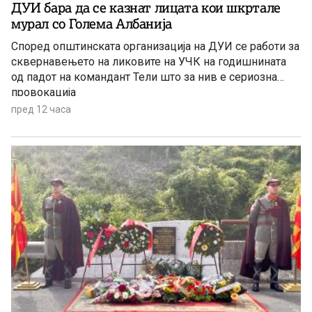
ДУИ бара да се казнат лицата кои шкртале
мурал со Голема Албанија
Според општинската организација на ДУИ се работи за
сквернавењето на ликовите на УЧК на годишнината
од падот на командант Тели што за нив е сериозна
провокација
пред 12 часа