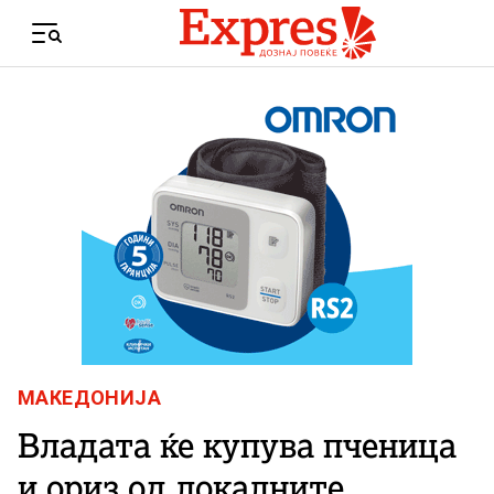
Skip to content
Menu
МАКЕДОНИЈА
Владата ќе купува пченица
и ориз од локалните