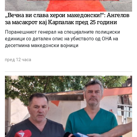
„Вечна ви слава херои македонски!“: Ангелов
за масакрот кај Карпалак пред 25 години
Поранешниот генерал на специјалните полициски
единици со детален опис на убиството од ОНА на
десетмина македонски војници
пред 12 часа