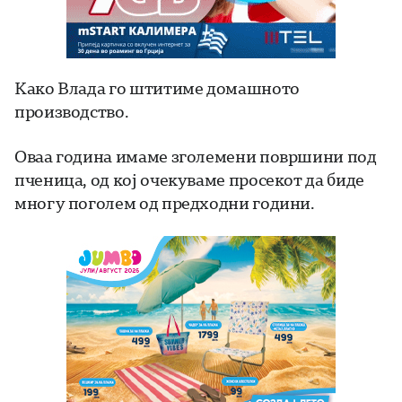
Како Влада го штитиме домашното
производство.
Оваа година имаме зголемени површини под
пченица, од кој очекуваме просекот да биде
многу поголем од предходни години.