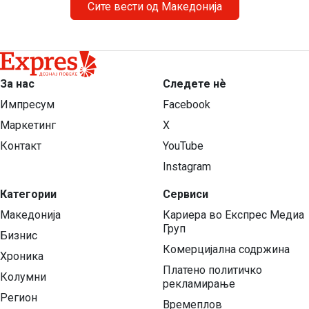
Сите вести од Македонија
За нас
Следете нѐ
Импресум
Facebook
Маркетинг
X
Контакт
YouTube
Instagram
Категории
Сервиси
Македонија
Кариера во Експрес Медиа
Груп
Бизнис
Комерцијална содржина
Хроника
Платено политичко
Колумни
рекламирање
Регион
Времеплов