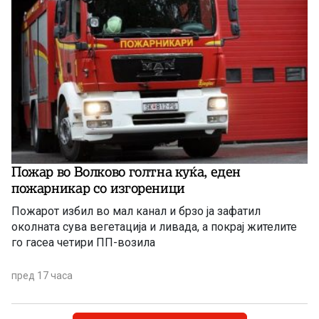
Пожар во Волково голтна куќа, еден
пожарникар со изгореници
Пожарот избил во мал канал и брзо ја зафатил
околната сува вегетација и ливада, а покрај жителите
го гасеа четири ПП-возила
пред 17 часа