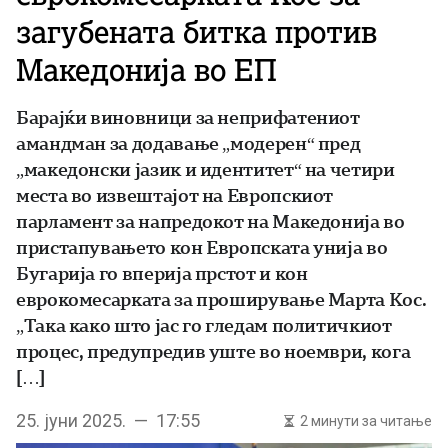
загубената битка против
Македонија во ЕП
Барајќи виновници за неприфатениот
амандман за додавање „модерен“ пред
„македонски јазик и идентитет“ на четири
места во извештајот на Европскиот
парламент за напредокот на Македонија во
пристапувањето кон Европската унија во
Бугарија го вперија прстот и кон
еврокомесарката за проширување Марта Кос.
„Така како што јас го гледам политичкиот
процес, предупредив уште во ноември, кога
[…]
25. јуни 2025. — 17:55
2 минути за читање