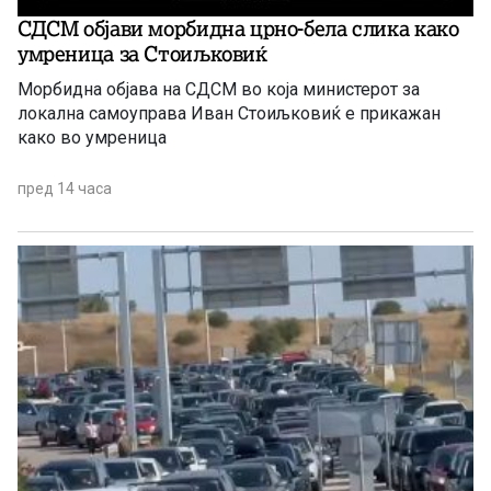
СДСМ објави морбидна црно-бела слика како
умреница за Стоиљковиќ
Морбидна објава на СДСМ во која министерот за
локална самоуправа Иван Стоиљковиќ е прикажан
како во умреница
пред 14 часа