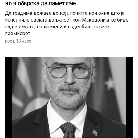
но и обврска да паметиме
Да градиме држава во која почитта кон оние што ја
исполниле својата должност кон Македонија ќе биде
над времето, политиката и поделбите, порача
премиерот
пред 13 часа