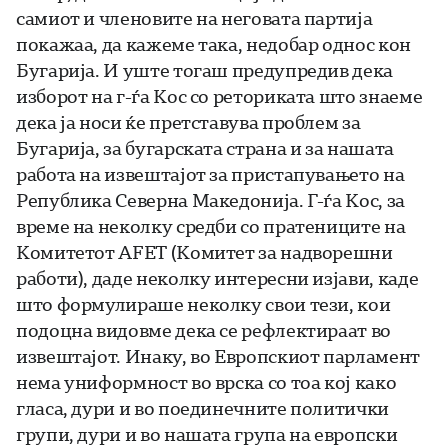
самиот и членовите на неговата партија
покажаа, да кажеме така, недобар однос кон
Бугарија. И уште тогаш предупредив дека
изборот на г-ѓа Кос со реториката што знаеме
дека ја носи ќе претставува проблем за
Бугарија, за бугарската страна и за нашата
работа на извештајот за пристапувањето на
Република Северна Македонија. Г-ѓа Кос, за
време на неколку средби со пратениците на
Комитетот AFET (Комитет за надворешни
работи), даде неколку интересни изјави, каде
што формулираше неколку свои тези, кои
подоцна видовме дека се рефлектираат во
извештајот. Инаку, во Европскиот парламент
нема униформност во врска со тоа кој како
гласа, дури и во поединечните политички
групи, дури и во нашата група на европски