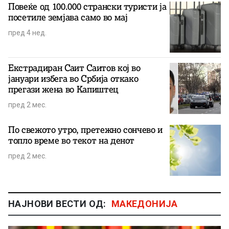
Повеќе од 100.000 странски туристи ја
посетиле земјава само во мај
пред 4 нед.
Екстрадиран Саит Саитов кој во
јануари избега во Србија откако
прегази жена во Капиштец
пред 2 мес.
По свежото утро, претежно сончево и
топло време во текот на денот
пред 2 мес.
НАЈНОВИ ВЕСТИ ОД:
МАКЕДОНИЈА