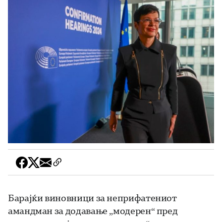
Барајќи виновници за неприфатениот
амандман за додавање „модерен“ пред