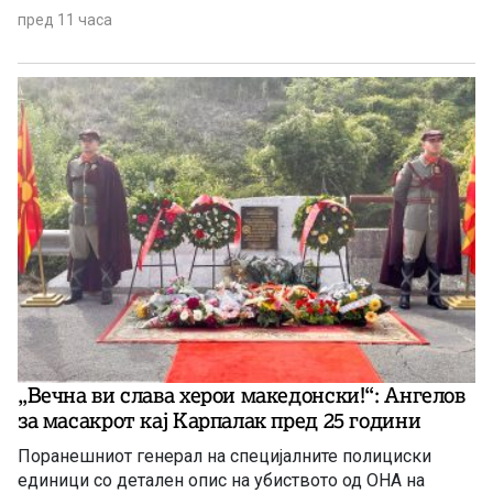
пред 11 часа
„Вечна ви слава херои македонски!“: Ангелов
за масакрот кај Карпалак пред 25 години
Поранешниот генерал на специјалните полициски
единици со детален опис на убиството од ОНА на