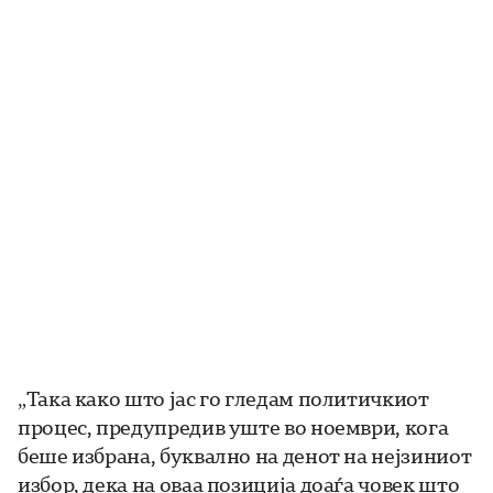
„Така како што јас го гледам политичкиот
процес, предупредив уште во ноември, кога
беше избрана, буквално на денот на нејзиниот
избор, дека на оваа позиција доаѓа човек што