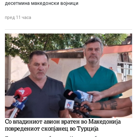
десетмина македонски војници
пред 11 часа
Со владиниот авион вратен во Македонија
повредениот скопјанец во Турција