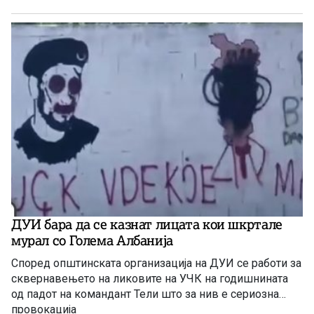
ДУИ бара да се казнат лицата кои шкртале
мурал со Голема Албанија
Според општинската организација на ДУИ се работи за
сквернавењето на ликовите на УЧК на годишнината
од падот на командант Тели што за нив е сериозна
провокација