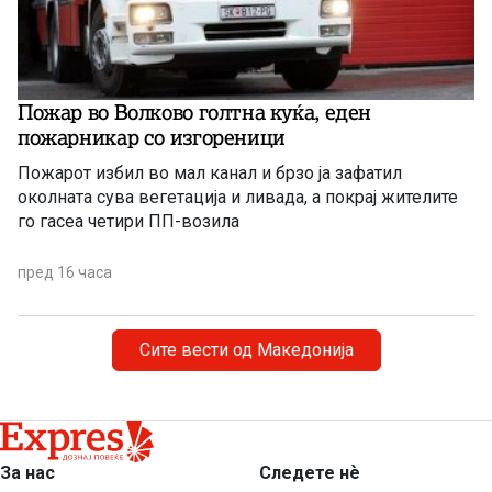
Пожар во Волково голтна куќа, еден
пожарникар со изгореници
Пожарот избил во мал канал и брзо ја зафатил
околната сува вегетација и ливада, а покрај жителите
го гасеа четири ПП-возила
пред 16 часа
Сите вести од Македонија
За нас
Следете нѐ