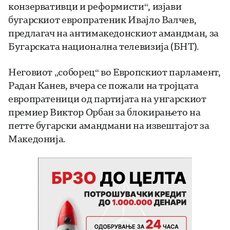
конзервативци и реформисти“, изјави
бугарскиот европратеник Ивајло Валчев,
предлагач на антимакедонскиот амандман, за
Бугарската национална телевизија (БНТ).
Неговиот „соборец“ во Европскиот парламент,
Радан Канев, вчера се пожали на тројцата
европратеници од партијата на унгарскиот
премиер Виктор Орбан за блокирањето на
петте бугарски амандмани на извештајот за
Македонија.