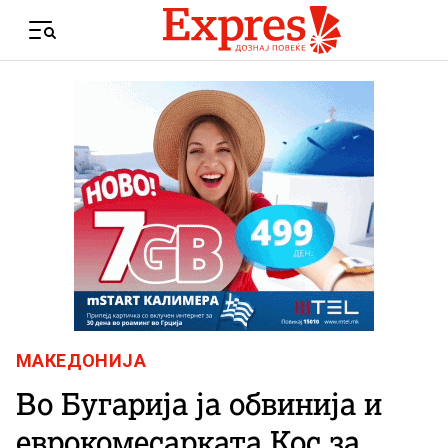
Skip to content
Menu
МАКЕДОНИЈА
Во Бугарија ја обвинија и
еврокомесарката Кос за