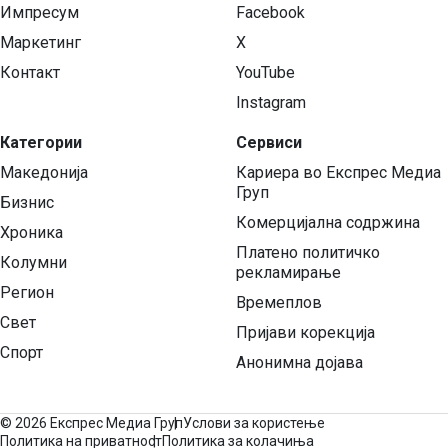
Импресум
Facebook
Маркетинг
X
Контакт
YouTube
Instagram
Категории
Сервиси
Македонија
Кариера во Експрес Медиа
Груп
Бизнис
Комерцијална содржина
Хроника
Платено политичко
Колумни
рекламирање
Регион
Времеплов
Свет
Пријави корекција
Спорт
Анонимна дојава
©
2026 Експрес Медиа Груп
Услови за користење
Политика на приватност
Политика за колачиња