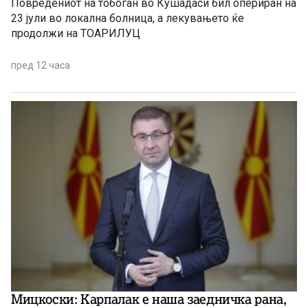
Повредениот на тобоган во Кушадаси бил опериран на
23 јули во локална болница, а лекувањето ќе
продолжи на ТОАРИЛУЦ
пред 12 часа
Мицкоски: Карпалак е наша заедничка рана,