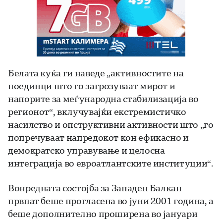
Белата куќа ги наведе „активностите на
поединци што го загрозуваат мирот и
напорите за меѓународна стабилизација во
регионот“, вклучувајќи екстремистичко
насилство и опструктивни активности што „го
попречуваат напредокот кон ефикасно и
демократско управување и целосна
интеграција во евроатлантските институции“.
Вонредната состојба за Западен Балкан
првпат беше прогласена во јуни 2001 година, а
беше дополнително проширена во јануари