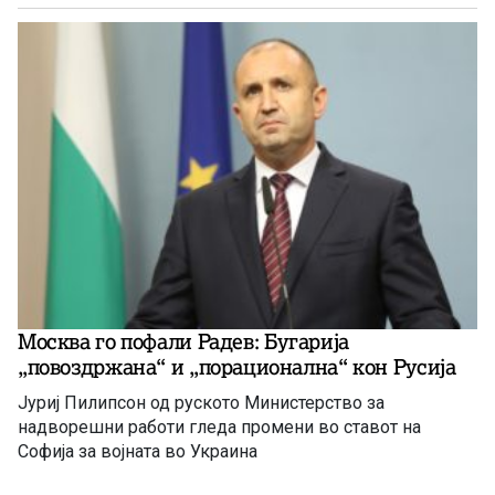
Москва го пофали Радев: Бугарија
„повоздржана“ и „порационална“ кон Русија
Јуриј Пилипсон од руското Министерство за
надворешни работи гледа промени во ставот на
Софија за војната во Украина