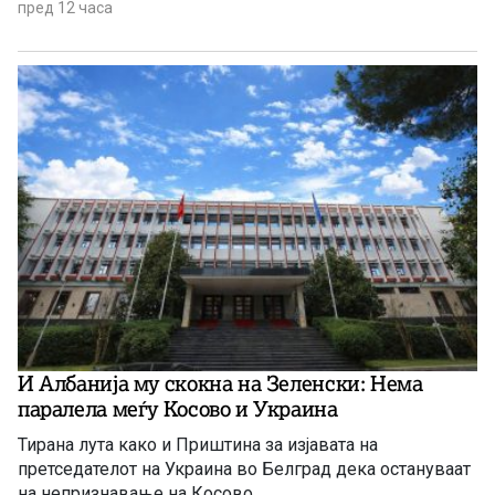
пред 12 часа
И Албанија му скокна на Зеленски: Нема
паралела меѓу Косово и Украина
Тирана лута како и Приштина за изјавата на
претседателот на Украина во Белград дека остануваат
на непризнавање на Косово