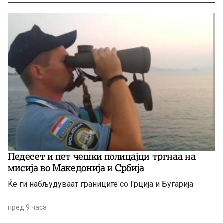
Педесет и пет чешки полицајци тргнаа на
мисија во Македонија и Србија
Ќе ги набљудуваат границите со Грција и Бугарија
пред 9 часа