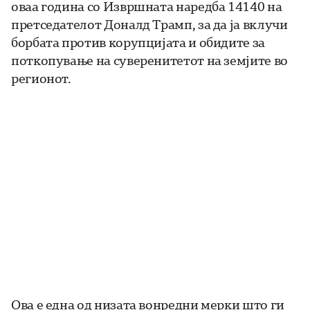
оваа година со Извршната наредба 14140 на
претседателот Доналд Трамп, за да ја вклучи
борбата против корупцијата и обидите за
поткопување на суверенитетот на земјите во
регионот.
Ова е една од низата вонредни мерки што ги