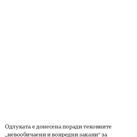
Одлуката е донесена поради тековните
„невообичаени и вонредни закани“ за