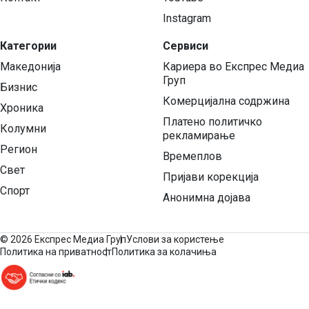
Instagram
Категории
Сервиси
Македонија
Кариера во Експрес Медиа
Груп
Бизнис
Комерцијална содржина
Хроника
Платено политичко
Колумни
рекламирање
Регион
Времеплов
Свет
Пријави корекција
Спорт
Анонимна дојава
©
2026 Експрес Медиа Груп
Услови за користење
Политика на приватност
Политика за колачиња