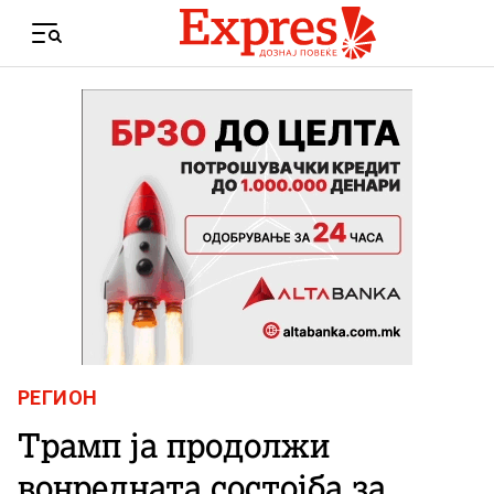
Skip to content
Menu
РЕГИОН
Трамп ја продолжи
вонредната состојба за