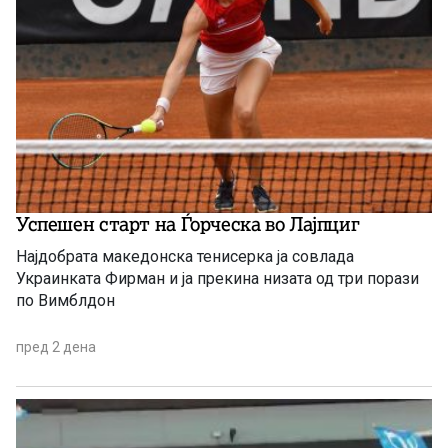
Успешен старт на Ѓорческа во Лајпциг
Најдобрата македонска тенисерка ја совлада
Украинката Фирман и ја прекина низата од три порази
по Вимблдон
пред 2 дена