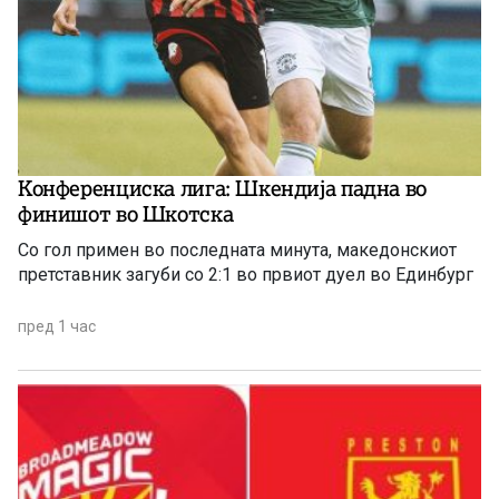
Конференциска лига: Шкендија падна во
финишот во Шкотска
Со гол примен во последната минута, македонскиот
претставник загуби со 2:1 во првиот дуел во Единбург
пред 1 час