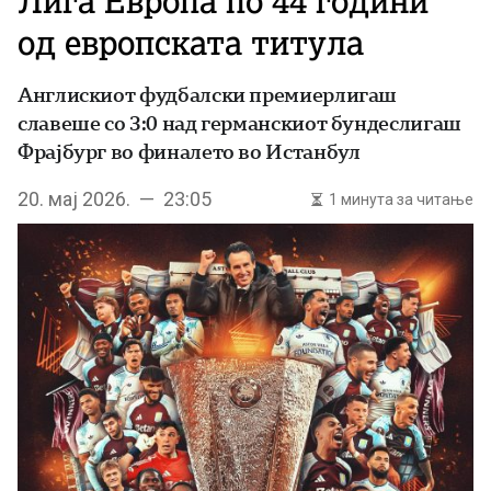
Лига Европа по 44 години
од европската титула
Англискиот фудбалски премиерлигаш
славеше со 3:0 над германскиот бундеслигаш
Фрајбург во финалето во Истанбул
20. мај 2026. — 23:05
1 минута за читање