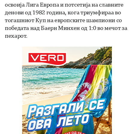
освоија Лига Европа и потсетија на славните
денови од 1982 година, кога триумфираа во
тогашниот Куп на европските шампиони со
победата над Баерн Минхен од 1:0 во мечот за
пехарот.