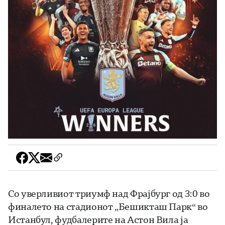
Со уверливиот триумф над Фрајбург од 3:0 во
финалето на стадионот „Бешикташ Парк“ во
Истанбул, фудбалерите на Астон Вила ја