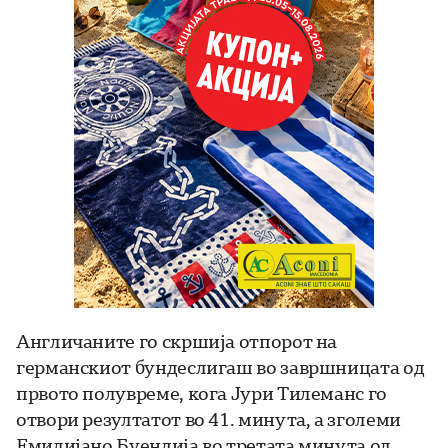
Англичаните го скршија отпорот на
германскиот бундеслигаш во завршницата од
првото полувреме, кога Јури Тилеманс го
отвори резултатот во 41. минута, а зголеми
Емилијано Буендија во третата минута од