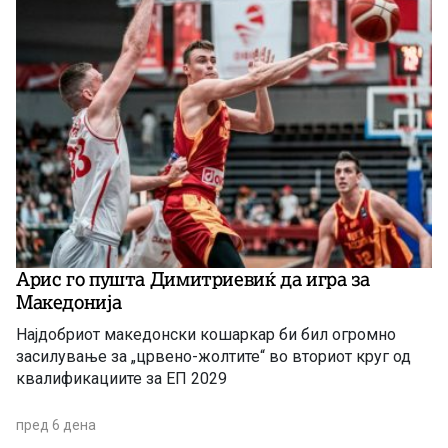
Арис го пушта Димитриевиќ да игра за
Македонија
Најдобриот македонски кошаркар би бил огромно
засилување за „црвено-жолтите“ во вториот круг од
квалификациите за ЕП 2029
пред 6 дена