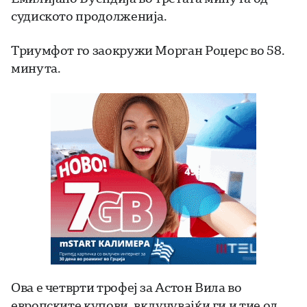
судиското продолженија.
Триумфот го заокружи Морган Роџерс во 58.
минута.
Ова е четврти трофеј за Астон Вила во
европските купови, вклучувајќи ги и тие од