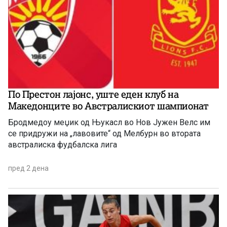
По Престон лајонс, уште еден клуб на
Македонците во Австралискиот шампионат
Бродмедоу меџик од Њукасл во Нов Јужен Велс им
се придружи на „лавовите“ од Мелбурн во втората
австралиска фудбалска лига
пред 2 дена