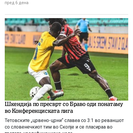
пред 6 дена
Шкендија по пресврт со Браво оди понатаму
во Конференциската лига
Тетовските „црвено-црни“ славеа со 3:1 во реваншот
со словенечкиот тим во Скопје и се пласираа во