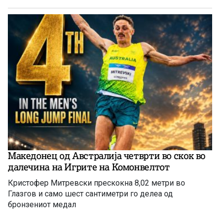
Македонец од Австралија четврти во скок во
далечина на Игрите на Комонвелтот
Кристофер Митревски прескокна 8,02 метри во
Глазгов и само шест сантиметри го делеа од
бронзениот медал