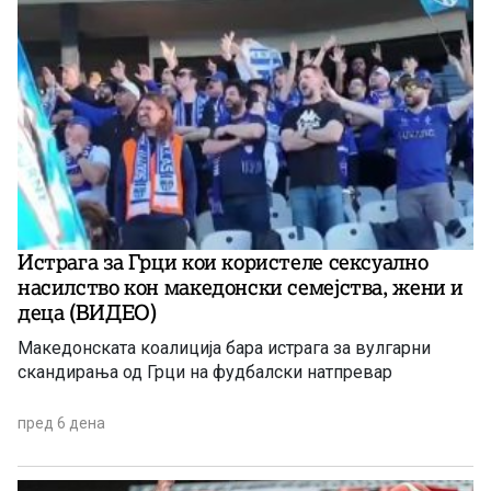
Истрага за Грци кои користеле сексуално
насилство кон македонски семејства, жени и
деца (ВИДЕО)
Македонската коалиција бара истрага за вулгарни
скандирања од Грци на фудбалски натпревар
пред 6 дена