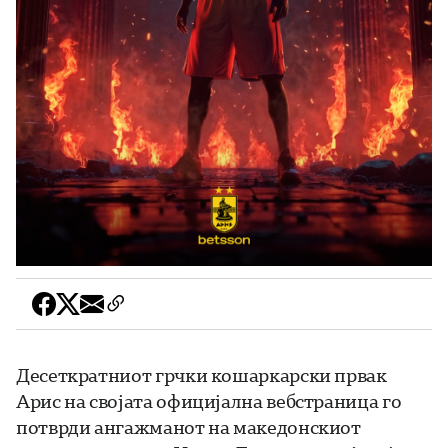
Десеткратниот грчки кошаркарски првак
Арис на својата официјална вебстраница го
потврди ангажманот на македонскиот