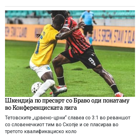
Шкендија по пресврт со Браво оди понатаму
во Конференциската лига
Тетовските „црвено-црни“ славеа со 3:1 во реваншот
со словенечкиот тим во Скопје и се пласираа во
третото квалификациско коло