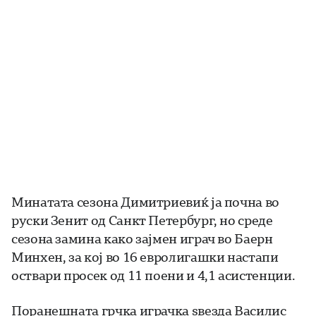
Минатата сезона Димитриевиќ ја почна во
руски Зенит од Санкт Петербург, но среде
сезона замина како зајмен играч во Баерн
Минхен, за кој во 16 евролигашки настапи
оствари просек од 11 поени и 4,1 асистенции.
Поранешната грчка играчка ѕвезда Василис