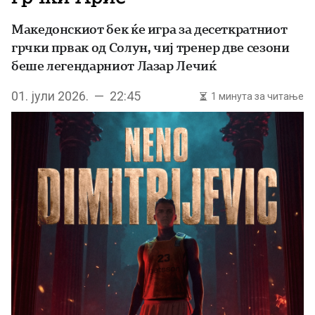
Македонскиот бек ќе игра за десеткратниот
грчки првак од Солун, чиј тренер две сезони
беше легендарниот Лазар Лечиќ
01. јули 2026. — 22:45
1 минута за читање