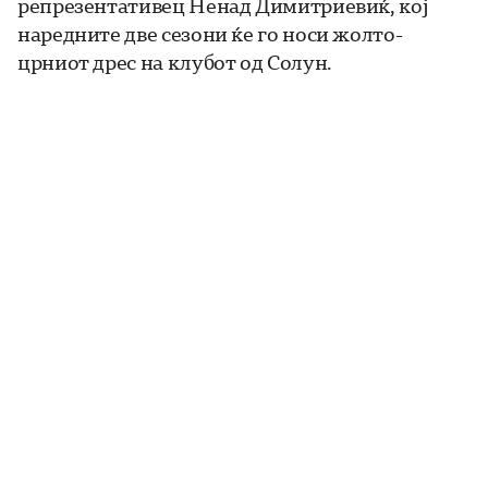
репрезентативец Ненад Димитриевиќ, кој
наредните две сезони ќе го носи жолто-
црниот дрес на клубот од Солун.