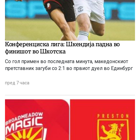
Конференциска лига: Шкендија падна во
финишот во Шкотска
Со гол примен во последната минута, македонскиот
претставник загуби со 2:1 во првиот дуел во Единбург
пред 7 часа