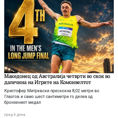
Македонец од Австралија четврти во скок во
далечина на Игрите на Комонвелтот
Кристофер Митревски прескокна 8,02 метри во
Глазгов и само шест сантиметри го делеа од
бронзениот медал
пред 6 дена