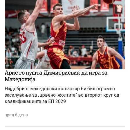
Арис го пушта Димитриевиќ да игра за
Македонија
Најдобриот македонски кошаркар би бил огромно
засилување за „црвено-жолтите“ во вториот круг од
квалификациите за ЕП 2029
пред 6 дена