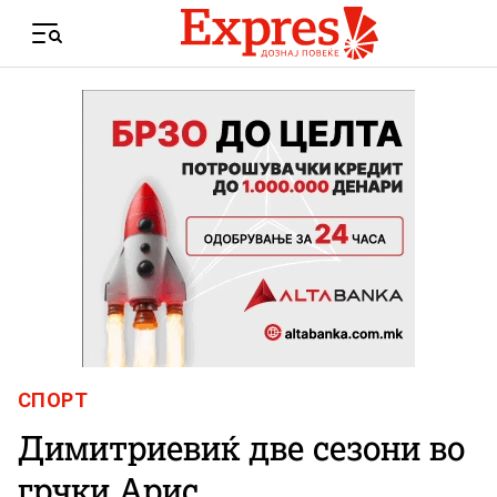
Skip to content
Menu
СПОРТ
Димитриевиќ две сезони во
грчки Арис