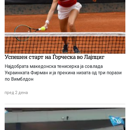
Успешен старт на Ѓорческа во Лајпциг
Најдобрата македонска тенисерка ја совлада
Украинката Фирман и ја прекина низата од три порази
по Вимблдон
пред 2 дена