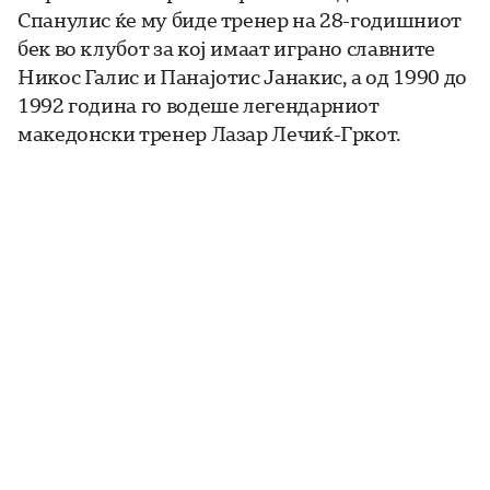
Спанулис ќе му биде тренер на 28-годишниот
бек во клубот за кој имаат играно славните
Никос Галис и Панајотис Јанакис, а од 1990 до
1992 година го водеше легендарниот
македонски тренер Лазар Лечиќ-Гркот.