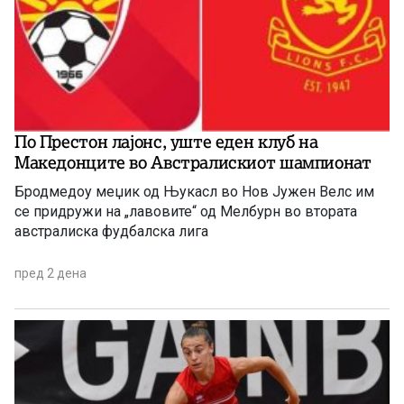
По Престон лајонс, уште еден клуб на
Македонците во Австралискиот шампионат
Бродмедоу меџик од Њукасл во Нов Јужен Велс им
се придружи на „лавовите“ од Мелбурн во втората
австралиска фудбалска лига
пред 2 дена