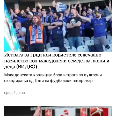
Истрага за Грци кои користеле сексуално
насилство кон македонски семејства, жени и
деца (ВИДЕО)
Македонската коалиција бара истрага за вулгарни
скандирања од Грци на фудбалски натпревар
пред 6 дена