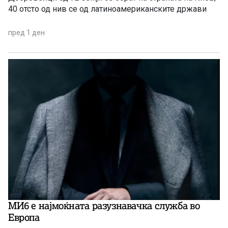
40 отсто од нив се од латиноамериканските држави
пред 1 ден
МИ6 е најмоќната разузнавачка служба во
Европа