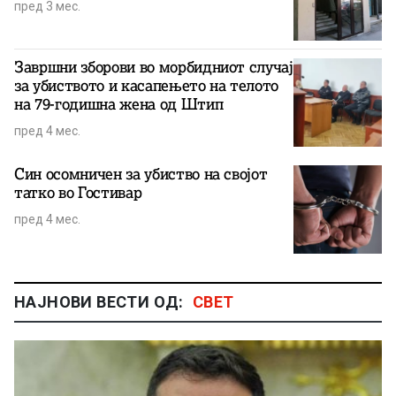
пред 3 мес.
Завршни зборови во морбидниот случај
за убиството и касапењето на телото
на 79-годишна жена од Штип
пред 4 мес.
Син осомничен за убиство на својот
татко во Гостивар
пред 4 мес.
НАЈНОВИ ВЕСТИ ОД:
СВЕТ