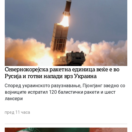
Севернокорејска ракетна единица веќе е во
Русија и готви напади врз Украина
Според украинското разузнавање, Пјонгјанг заедно со
војниците испратил 120 балистички ракети и шест
лансери
пред 11 часа