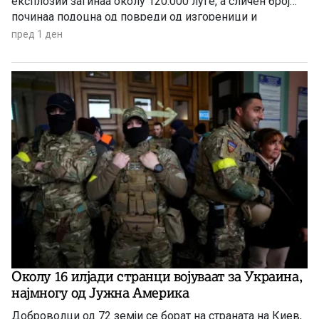
експлозии загинаа околу 120.000 луѓе, а сличен број
починаа подоцна од повреди од изгореници и
радијација, а зад себе оставија 650.000 преживеани
пред 1 ден
Околу 16 илјади странци војуваат за Украина,
најмногу од Јужна Америка
Доброволци од 72 земји се борат на страната на Киев,