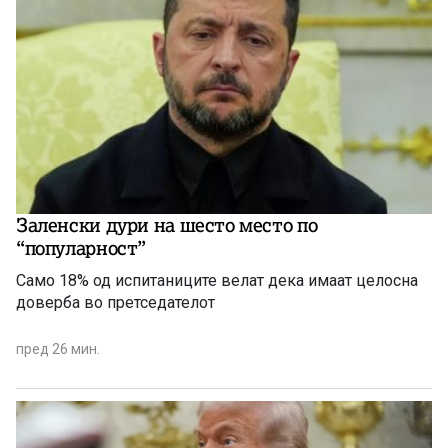
Заленски дури на шесто место по
“популарност”
Само 18% од испитаниците велат дека имаат целосна
доверба во претседателот
пред 26 мин.