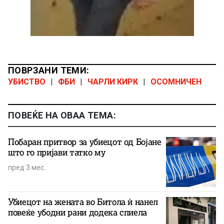
ПОВРЗАНИ ТЕМИ:
УБИСТВО
|
ФБИ
|
ЧАРЛИ КИРК
|
ОСОМНИЧЕН
ПОВЕЌЕ НА ОВАА ТЕМА:
Побаран притвор за убиецот од Бојане
што го пријави татко му
пред 3 мес.
Убиецот на жената во Битола ѝ нанел
повеќе убодни рани додека спиела