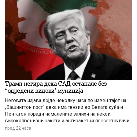
Трамп негира дека САД останале без
“одредени видови’ муниција
Неговата изјава дојде неколку часа по извештајот на
„Вашингтон пост“ дека има тензии во Белата куќа и
Пентагон поради намалените залихи на некои
високопрецизни ракети и антиракетни пресретнувачи
по долготрајната воена кампања против Иран
пред 22 часа