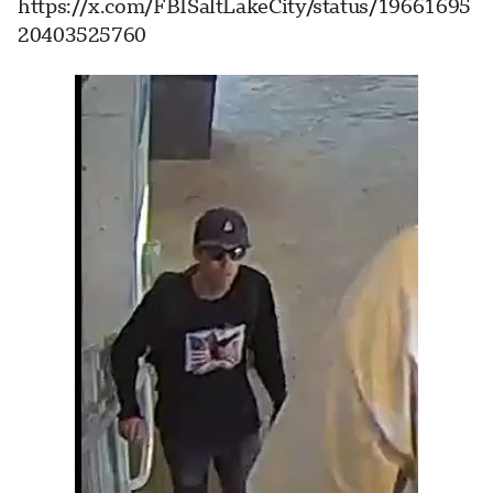
https://x.com/FBISaltLakeCity/status/19661695
20403525760