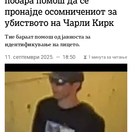
побара помош да се
пронајде осомничениот за
убиството на Чарли Кирк
Тие бараат помош од јавноста за
идентификување на лицето.
11. септември 2025. — 18:50
1 минута за читање