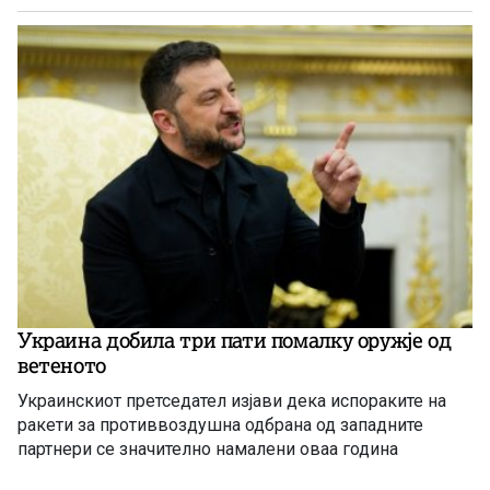
Украина добила три пати помалку оружје од
ветеното
Украинскиот претседател изјави дека испораките на
ракети за противвоздушна одбрана од западните
партнери се значително намалени оваа година