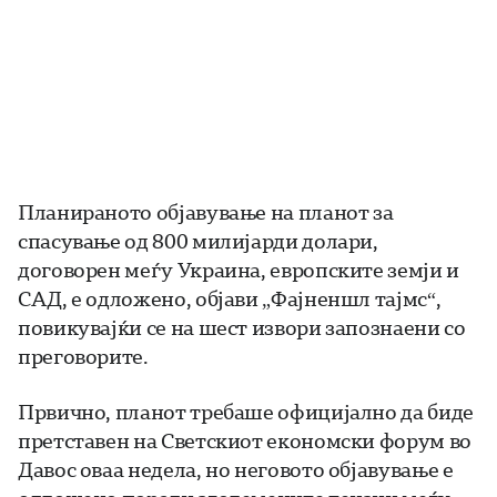
Планираното објавување на планот за
спасување од 800 милијарди долари,
договорен меѓу Украина, европските земји и
САД, е одложено, објави „Фајненшл тајмс“,
повикувајќи се на шест извори запознаени со
преговорите.
Првично, планот требаше официјално да биде
претставен на Светскиот економски форум во
Давос оваа недела, но неговото објавување е