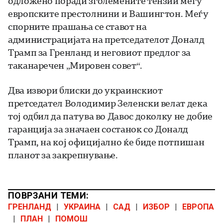
одложено поради зголемените тензии меѓу
европските престолнини и Вашингтон. Меѓу
спорните прашања се ставот на
администрацијата на претседателот Доналд
Трамп за Гренланд и неговиот предлог за
таканаречен „Мировен совет“.
Два извори блиски до украинскиот
претседател Володимир Зеленски велат дека
тој одбил да патува во Давос доколку не добие
гаранција за значаен состанок со Доналд
Трамп, на кој официјално ќе биде потпишан
планот за закрепнување.
ПОВРЗАНИ ТЕМИ:
ГРЕНЛАНД
|
УКРАИНА
|
САД
|
ИЗБОР
|
ЕВРОПА
|
ПЛАН
|
ПОМОШ