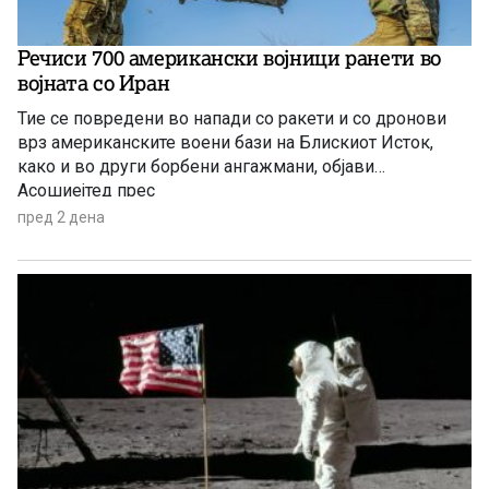
Речиси 700 американски војници ранети во
војната со Иран
Тие се повредени во напади со ракети и со дронови
врз американските воени бази на Блискиот Исток,
како и во други борбени ангажмани, објави
Асошиејтед прес
пред 2 дена