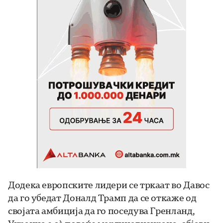
Додека европските лидери се тркаат во Давос
да го убедат Доналд Трамп да се откаже од
својата амбиција да го поседува Гренланд,