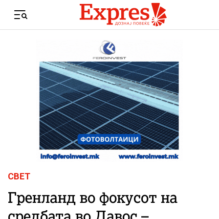
Skip to content
Menu
СВЕТ
Гренланд во фокусот на
средбата во Давос –