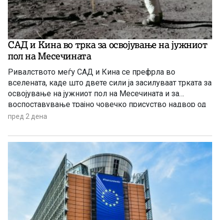
САД и Кина во трка за освојување на јужниот
пол на Месечината
Ривалството меѓу САД и Кина се префрла во
вселената, каде што двете сили ја засилуваат трката за
освојување на јужниот пол на Месечината и за
воспоставување трајно човечко присуство надвор од
Земјата.
пред 2 дена