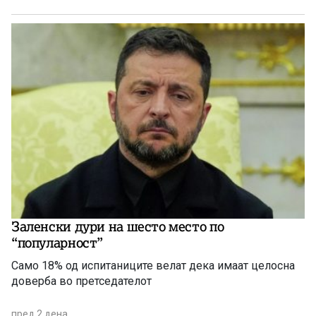
Заленски дури на шесто место по
“популарност”
Само 18% од испитаниците велат дека имаат целосна
доверба во претседателот
пред 2 дена