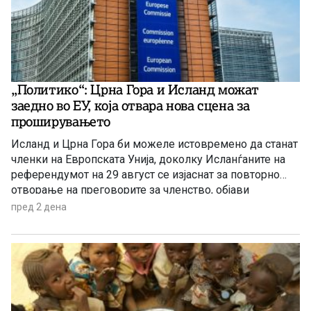
„Политико“: Црна Гора и Исланд можат
заедно во ЕУ, која отвара нова сцена за
проширувањето
Исланд и Црна Гора би можеле истовремено да станат
членки на Европската Унија, доколку Исланѓаните на
референдумот на 29 август се изјаснат за повторно
отворање на преговорите за членство, објави
„Политико“, повикувајќи се на европски претставници
пред 2 дена
и дипломати.