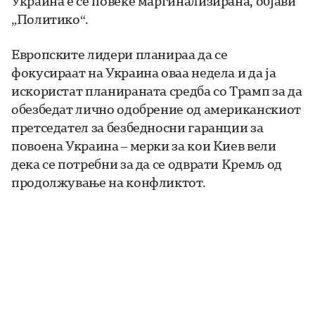
Украина е сè повеќе маргинализирана, објави
„Политико“.
Европските лидери планираа да се
фокусираат на Украина оваа недела и да ја
искористат планираната средба со Трамп за да
обезбедат лично одобрение од американскиот
претседател за безбедносни гаранции за
повоена Украина – мерки за кои Киев вели
дека се потребни за да се одврати Кремљ од
продолжување на конфликтот.