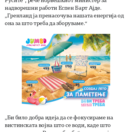
Русите“, рече норвешкиот министер за
надворешни работи Еспен Барт Ајде.
„Гренланд ја пренасочува нашата енергија од
она за што треба да зборуваме.“
„Би било добра идеја да се фокусираме на
вистинската војна што се води, каде што