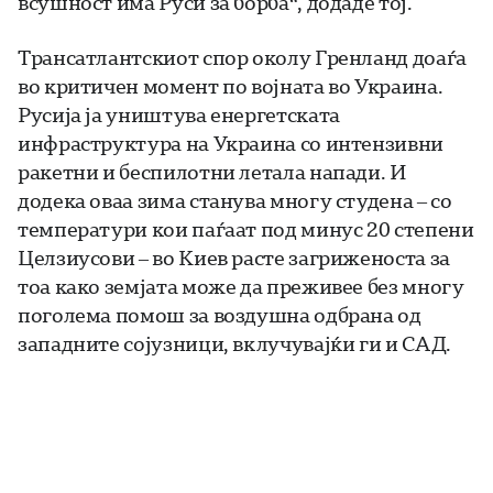
всушност има Руси за борба“, додаде тој.
Трансатлантскиот спор околу Гренланд доаѓа
во критичен момент по војната во Украина.
Русија ја уништува енергетската
инфраструктура на Украина со интензивни
ракетни и беспилотни летала напади. И
додека оваа зима станува многу студена – со
температури кои паѓаат под минус 20 степени
Целзиусови – во Киев расте загриженоста за
тоа како земјата може да преживее без многу
поголема помош за воздушна одбрана од
западните сојузници, вклучувајќи ги и САД.