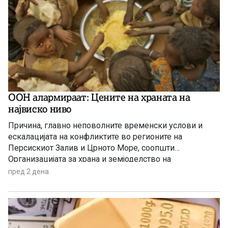
ООН алармираат: Цените на храната на
највиско ниво
Причина, главно неповолните временски услови и
ескалацијата на конфликтите во регионите на
Персискиот Залив и Црното Море, соопшти
Организацијата за храна и земјоделство на
Обединетите нации (ФАО).
пред 2 дена