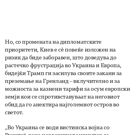
Но, со промената на дипломатските
приоритети, Киев е сè повеќе изложен на
ризик да биде заборавен, што доведува до
растечко фрустрација во Украина и Европа,
бидејќи Трамп ги засилува своите закани за
преземање на Гренланд – вклучително и за
можноста за казнени тарифи за осум европски
земји кои се спротивставуваат на неговиот
обид да го анектира најголемиот остров во
светот.
„Во Украина се води вистинска војна со