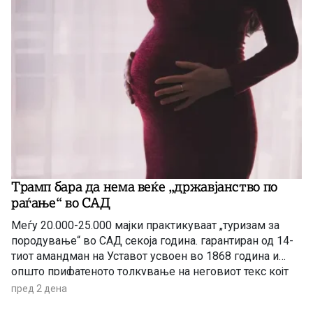
Трамп бара да нема веќе „државјанство по
раѓање“ во САД
Меѓу 20.000-25.000 мајки практикуваат „туризам за
породување“ во САД секоја година. гарантиран од 14-
тиот амандман на Уставот усвоен во 1868 година и
општо прифатеното толкување на неговиот текс којт
гарантира државјанство на речиси секој роден во САД
пред 2 дена