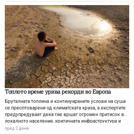
Топлото време урива рекорди во Европа
Бруталната топлина и континуираните услови на суша
се преоптоварени од климатската криза, а експертите
предупредуваат дека тие вршат огромен притисок врз
локалното население, критичната инфраструктура и
дивиот свет низ целиот регион.
пред 2 дена