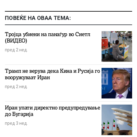
ПОВЕЌЕ НА ОВАА ТЕМА:
Тројца убиени на панаѓур во Сиетл
(ВИДЕО)
пред 2 нед.
Трамп не верува дека Кина и Русија го
вооружуваат Иран
пред 2 нед.
Иран упати директно предупредување
до Бугарија
пред 3 нед.