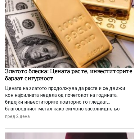
Златото блеска: Цената расте, инвеститорите
бараат сигурност
Цената на златото продолжува да расте и се движи
кон најсилната недела од почетокот на годината,
бидејќи инвеститорите повторно го гледаат
благородниот метал како сигурно засолниште во
услови на глобална економска неизвесност.
пред 2 дена