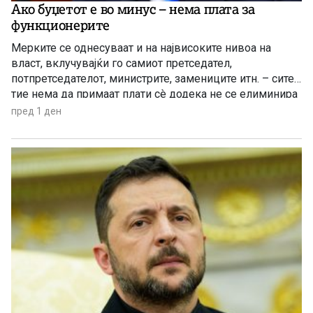
Ако буџетот е во минус – нема плата за
функционерите
Мерките се однесуваат и на највисоките нивоа на
власт, вклучувајќи го самиот претседател,
потпретседателот, министрите, замениците итн. – сите
тие нема да примаат плати сè додека не се елиминира
буџетскиот дефицит
пред 1 ден