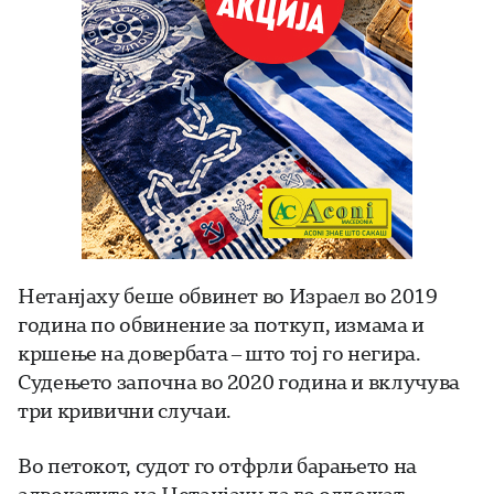
Нетанјаху беше обвинет во Израел во 2019
година по обвинение за поткуп, измама и
кршење на довербата – што тој го негира.
Судењето започна во 2020 година и вклучува
три кривични случаи.
Во петокот, судот го отфрли барањето на