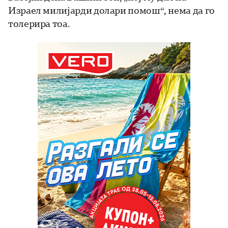
Израел милијарди долари помош“, нема да го
толерира тоа.