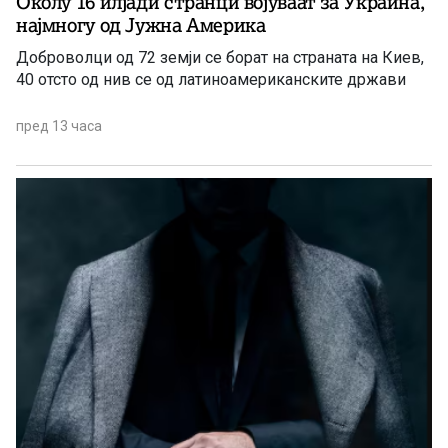
Околу 16 илјади странци војуваат за Украина,
најмногу од Јужна Америка
Доброволци од 72 земји се борат на страната на Киев,
40 отсто од нив се од латиноамериканските држави
пред 13 часа