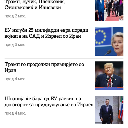
Трамп, Вучиќ, Пленковиќ,
Стоиљковиќ и Илиевски
пред 2 мес.
ЕУ изгуби 25 милијарди евра поради
војната на САД и Израел со Иран
пред 3 мес.
Трамп го продолжи примирјето со
Иран
пред 4 мес.
Шпанија ќе бара од ЕУ раскин на
договорот за придружување со Израел
пред 4 мес.