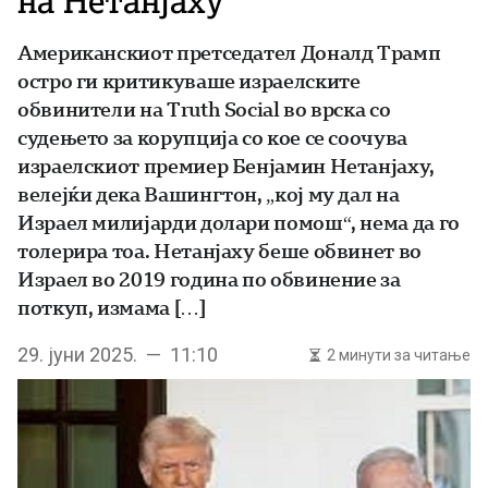
на Нетанјаху
Американскиот претседател Доналд Трамп
остро ги критикуваше израелските
обвинители на Truth Social во врска со
судењето за корупција со кое се соочува
израелскиот премиер Бенјамин Нетанјаху,
велејќи дека Вашингтон, „кој му дал на
Израел милијарди долари помош“, нема да го
толерира тоа. Нетанјаху беше обвинет во
Израел во 2019 година по обвинение за
поткуп, измама […]
29. јуни 2025. — 11:10
2 минути за читање