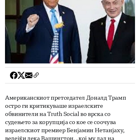
Американскиот претседател Доналд Трамп
остро ги критикуваше израелските
обвинители на Truth Social во врска со
судењето за корупција со кое се соочува
израелскиот премиер Бенјамин Нетанјаху,
велејќи дека Вашингтон, „кој му дал на