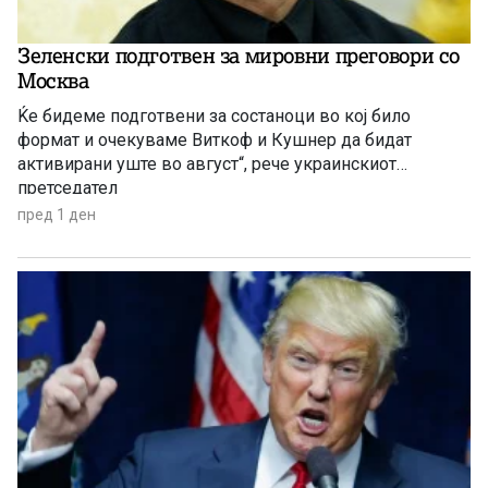
Зеленски подготвен за мировни преговори со
Москва
Ќе бидеме подготвени за состаноци во кој било
формат и очекуваме Виткоф и Кушнер да бидат
активирани уште во август“, рече украинскиот
претседател
пред 1 ден