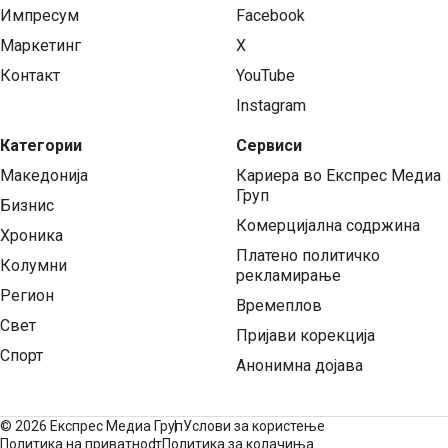
Импресум
Facebook
Маркетинг
X
Контакт
YouTube
Instagram
Категории
Сервиси
Македонија
Кариера во Експрес Медиа
Груп
Бизнис
Комерцијална содржина
Хроника
Платено политичко
Колумни
рекламирање
Регион
Времеплов
Свет
Пријави корекција
Спорт
Анонимна дојава
©
2026 Експрес Медиа Груп
Услови за користење
Политика на приватност
Политика за колачиња