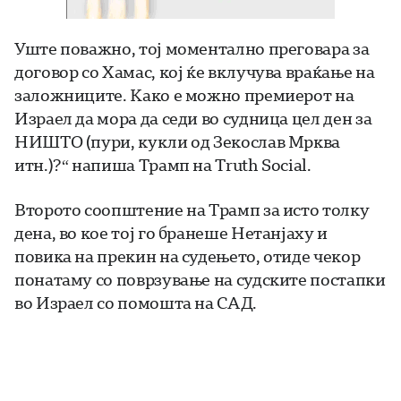
Уште поважно, тој моментално преговара за
договор со Хамас, кој ќе вклучува враќање на
заложниците. Како е можно премиерот на
Израел да мора да седи во судница цел ден за
НИШТО (пури, кукли од Зекослав Мрква
итн.)?“ напиша Трамп на Truth Social.
Второто соопштение на Трамп за исто толку
дена, во кое тој го бранеше Нетанјаху и
повика на прекин на судењето, отиде чекор
понатаму со поврзување на судските постапки
во Израел со помошта на САД.