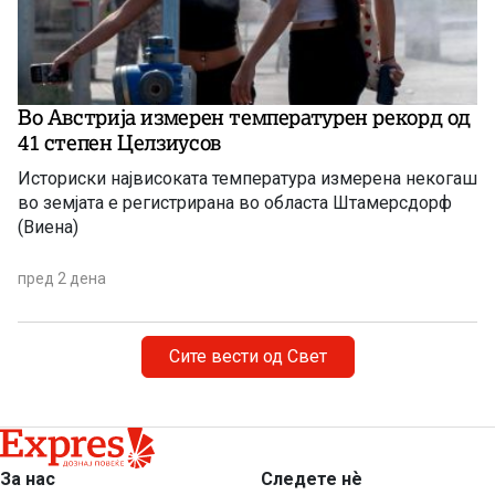
Во Австрија измерен температурен рекорд од
41 степен Целзиусов
Историски највисоката температура измерена некогаш
во земјата е регистрирана во областа Штамерсдорф
(Виена)
пред 2 дена
Сите вести од Свет
За нас
Следете нѐ