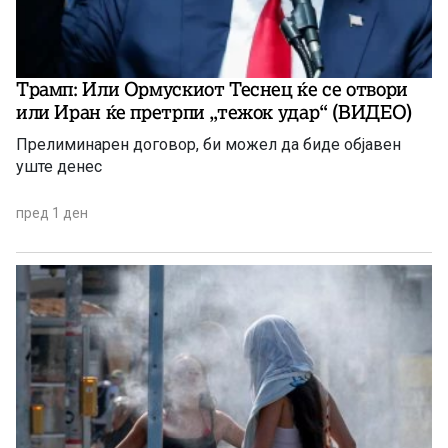
Трамп: Или Ормускиот Теснец ќе се отвори
или Иран ќе претрпи „тежок удар“ (ВИДЕО)
Прелиминарен договор, би можел да биде објавен
уште денес
пред 1 ден