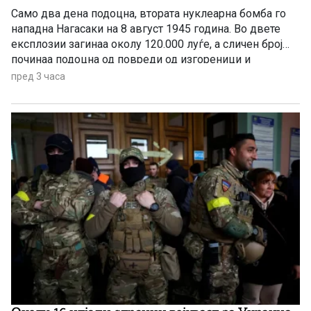
Само два дена подоцна, втората нуклеарна бомба го
нападна Нагасаки на 8 август 1945 година. Во двете
експлозии загинаа околу 120.000 луѓе, а сличен број
починаа подоцна од повреди од изгореници и
радијација, а зад себе оставија 650.000 преживеани
пред 3 часа