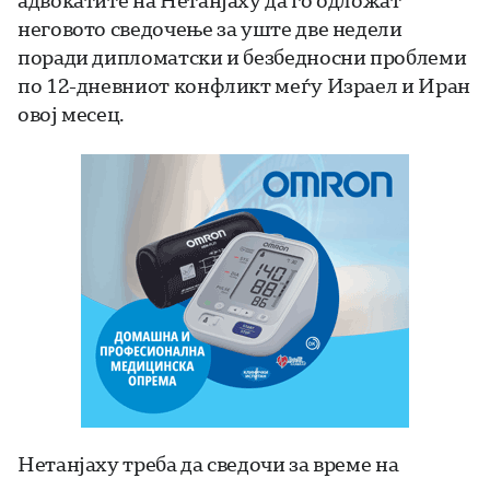
адвокатите на Нетанјаху да го одложат
неговото сведочење за уште две недели
поради дипломатски и безбедносни проблеми
по 12-дневниот конфликт меѓу Израел и Иран
овој месец.
Нетанјаху треба да сведочи за време на