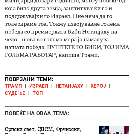
милијарди долари годишно, многу повеќе од
која било друга земја, заштитувајќи го и
поддржувајќи го Израел. Ние нема да го
толерираме тоа. Токму извојувавме голема
победа со премиерката Биби Нетанјаху на
чело – и ова во голема мера ја намалува
нашата победа. ПУШТЕТЕ ГО БИБИ, ТОЈ ИМА
ГОЛЕМА РАБОТА!“, напиша Трамп.
ПОВРЗАНИ ТЕМИ:
ТРАМП
|
ИЗРАЕЛ
|
НЕТАНЈАХУ
|
ХЕРОЈ
|
СУДЕЊЕ
|
ТОП
ПОВЕЌЕ НА ОВАА ТЕМА:
Српски свет, СДСМ, Фрчкоски,