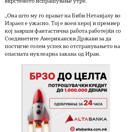
вкрстеното испрашување утре.
„Она што му го прават на Биби Нетанјаху во
Израел е ужасно. Тој е воен херој и премиер
кој заврши фантастична работа работејќи со
Соединетите Американски Држави за да
постигне голем успех во отстранувањето на
опасната нуклеарна закана од Иран.