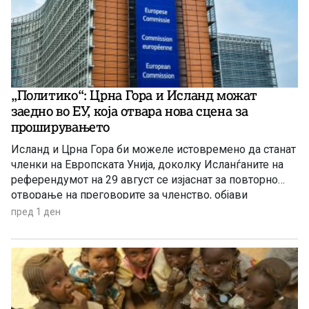
„Политико“: Црна Гора и Исланд можат
заедно во ЕУ, која отвара нова сцена за
проширувањето
Исланд и Црна Гора би можеле истовремено да станат
членки на Европската Унија, доколку Исланѓаните на
референдумот на 29 август се изјаснат за повторно
отворање на преговорите за членство, објави
„Политико“, повикувајќи се на европски претставници
пред 1 ден
и дипломати.