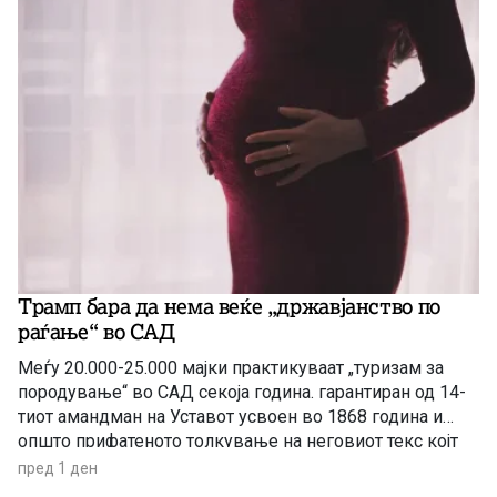
Трамп бара да нема веќе „државјанство по
раѓање“ во САД
Меѓу 20.000-25.000 мајки практикуваат „туризам за
породување“ во САД секоја година. гарантиран од 14-
тиот амандман на Уставот усвоен во 1868 година и
општо прифатеното толкување на неговиот текс којт
гарантира државјанство на речиси секој роден во САД
пред 1 ден