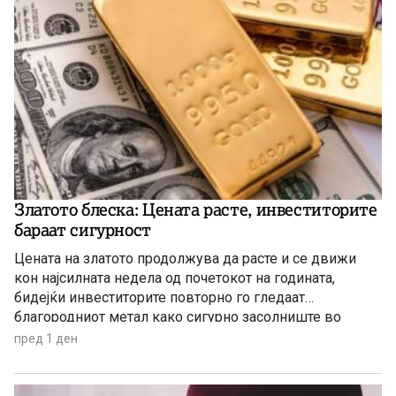
Златото блеска: Цената расте, инвеститорите
бараат сигурност
Цената на златото продолжува да расте и се движи
кон најсилната недела од почетокот на годината,
бидејќи инвеститорите повторно го гледаат
благородниот метал како сигурно засолниште во
услови на глобална економска неизвесност.
пред 1 ден