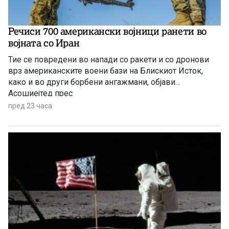
Речиси 700 американски војници ранети во
војната со Иран
Тие се повредени во напади со ракети и со дронови
врз американските воени бази на Блискиот Исток,
како и во други борбени ангажмани, објави
Асошиејтед прес
пред 23 часа