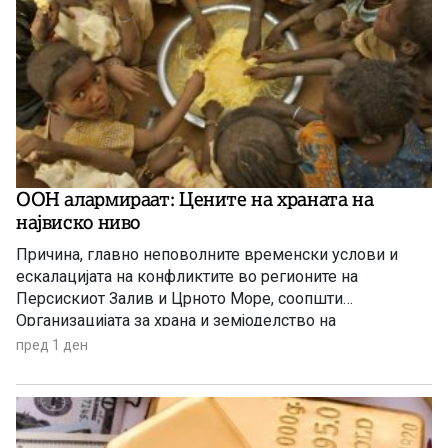
ООН алармираат: Цените на храната на
највиско ниво
Причина, главно неповолните временски услови и
ескалацијата на конфликтите во регионите на
Персискиот Залив и Црното Море, соопшти
Организацијата за храна и земјоделство на
Обединетите нации (ФАО).
пред 1 ден