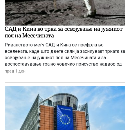
САД и Кина во трка за освојување на јужниот
пол на Месечината
Ривалството меѓу САД и Кина се префрла во
вселената, каде што двете сили ја засилуваат трката за
освојување на јужниот пол на Месечината и за
воспоставување трајно човечко присуство надвор од
Земјата.
пред 1 ден