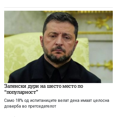
Заленски дури на шесто место по
“популарност”
Само 18% од испитаниците велат дека имаат целосна
доверба во претседателот