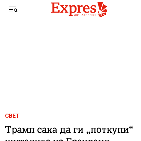
Skip to content
Menu
СВЕТ
Трамп сака да ги „поткупи“