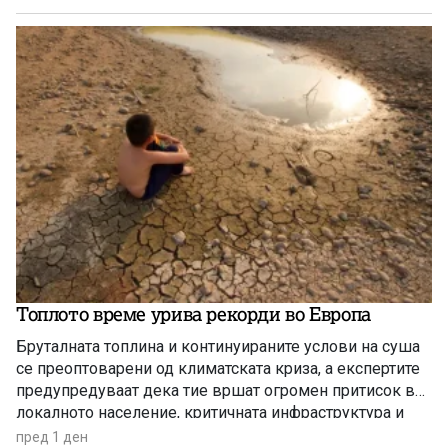
Топлото време урива рекорди во Европа
Бруталната топлина и континуираните услови на суша
се преоптоварени од климатската криза, а експертите
предупредуваат дека тие вршат огромен притисок врз
локалното население, критичната инфраструктура и
дивиот свет низ целиот регион.
пред 1 ден