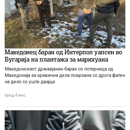
Македонец баран од Интерпол уапсен во
Бугарија на плантажа за марихуана
Македонскиот државјанин баран со потерница од
Македонија за кривични дела поврзани со дрога фатен
на дело со уште двајца
пред 4 мес.