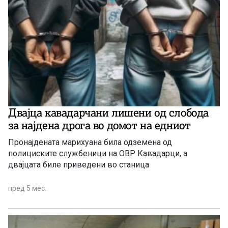
Двајца кавадарчани лишени од слобода
за најдена дрога во домот на едниот
Пронајдената марихуана била одземена од
полициските службеници на ОВР Кавадарци, а
двајцата биле приведени во станица
пред 5 мес.