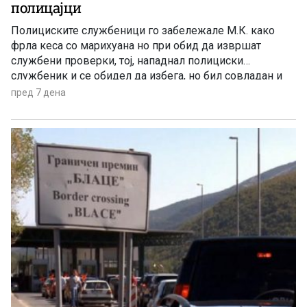
полицајци
Полициските службеници го забележале М.К. како
фрла кеса со марихуана но при обид да извршат
службени проверки, тој, нападнал полициски
службеник и се обидел да избега, но бил совладан и
приведен
пред 7 дена