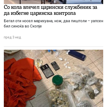
Со кола влечел царински службеник за
да избегне царинска контрола
Бегал оти носел марихуана, нож, два пиштоли – уапсен
бил синоќа во Скопје
пред 3 нед.