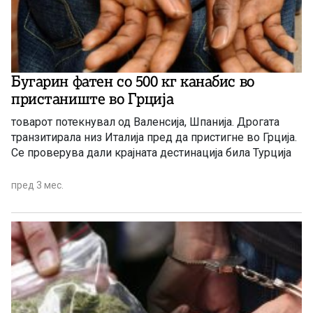
Бугарин фатен со 500 кг канабис во
пристаниште во Грција
товарот потекнувал од Валенсија, Шпанија. Дрогата
транзитирала низ Италија пред да пристигне во Грција.
Се проверува дали крајната дестинација била Турција
пред 3 мес.