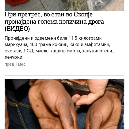
При претрес, во стан во Скопје
пронајдена голема количина дрога
(ВИДЕО)
Пронајдени и одземени биле 11,5 килограми
марихуана, 400 грама кокаин, како и амфетамин,
екстази, ЛСД, масло-хашиш смола, халуциногени
печурки
пред 1 мес.