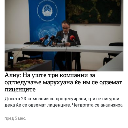
Алиу: На уште три компании за
одгледување марухуана ќе им се одземат
лиценците
Досега 23 компании се процесуирани, три се сигурни
дека ќе се одземат лиценците. Четвртата се анализира
пред 5 мес.