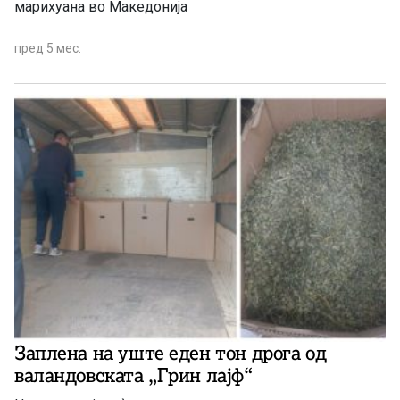
марихуана во Македонија
пред 5 мес.
Заплена на уште еден тон дрога од
валандовската „Грин лајф“