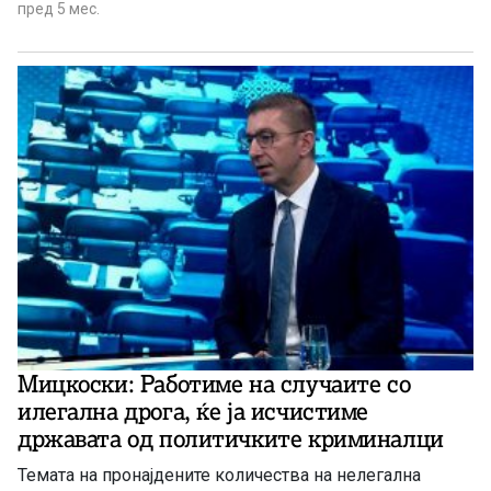
соработка, особено со Финансовата полиција, Управата
пред 5 мес.
за финансиско разузнавање, Царина и Јавното
обвинителство, рече Тошковски.
Мицкоски: Работиме на случаите со
илегална дрога, ќе ја исчистиме
државата од политичките криминалци
Темата на пронајдените количества на нелегална