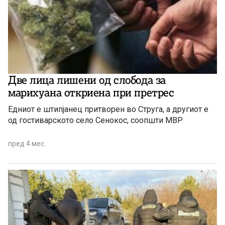
Две лица лишени од слобода за
марихуана откриена при претрес
Едниот е штипјанец притворен во Струга, а другиот е
од гостиварското село Сенокос, соопшти МВР
пред 4 мес.