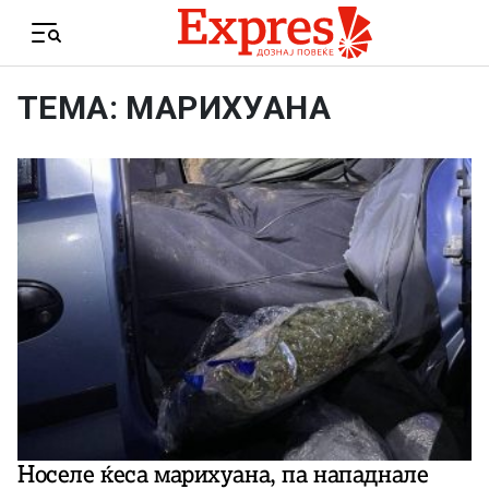
Skip to content
Menu
ТЕМА: МАРИХУАНА
Носеле ќеса марихуана, па нападнале