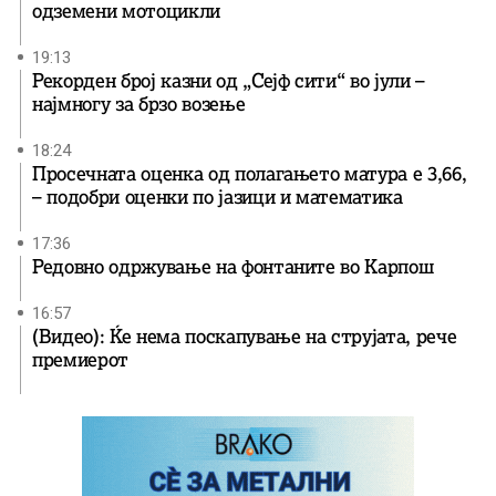
одземени мотоцикли
19:13
Рекорден број казни од „Сејф сити“ во јули –
најмногу за брзо возење
18:24
Просечната оценка од полагањето матура е 3,66,
– подобри оценки по јазици и математика
17:36
Редовно одржување на фонтаните во Карпош
16:57
(Видео): Ќе нема поскапување на струјата, рече
премиерот