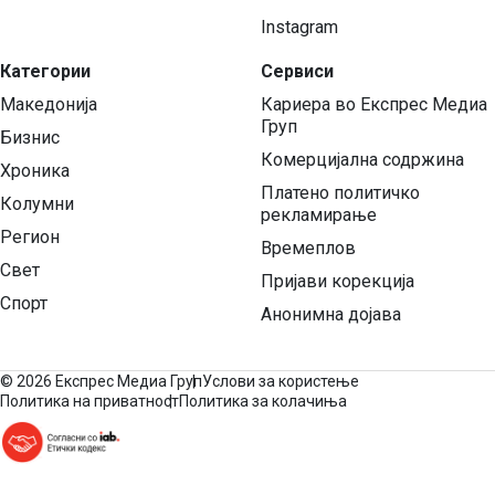
Instagram
Категории
Сервиси
Македонија
Кариера во Експрес Медиа
Груп
Бизнис
Комерцијална содржина
Хроника
Платено политичко
Колумни
рекламирање
Регион
Времеплов
Свет
Пријави корекција
Спорт
Анонимна дојава
©
2026 Експрес Медиа Груп
Услови за користење
Политика на приватност
Политика за колачиња