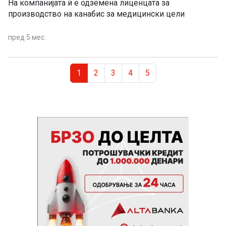
На компанијата ѝ е одземена лиценцата за
производство на канабис за медицински цели
пред 5 мес.
Page navigation
Current Page
Page
Page
Page
Page
1
2
3
4
5