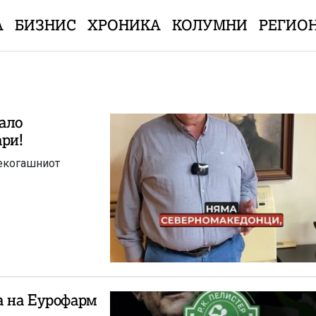
А
БИЗНИС
ХРОНИКА
КОЛУМНИ
РЕГИО
ало
ри!
некогашниот
а на Еурофарм