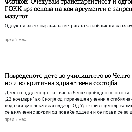
Филков: Очекувам транспарентност и одго
ГОКК врз основа на кои аргументи е запрен
мазутот
Одлуката за стопирање на истрагата за набавката на маз
пред 3 мес.
Повреденото дете во училиштето во Ченто 
но и во критична здравствена состојба
Деветтооддленецот кој вчера беше прободен со нож во
„22 ноември“ во Скопје од поранешен ученик е стабилизиран, но и натаму е
под постојан лекарски надзор. Од Ургетниот центар вела
се вклучени хирурзи од повеќе оддели и се прави се за да се подобри
состојбата на детето.
пред 3 мес.