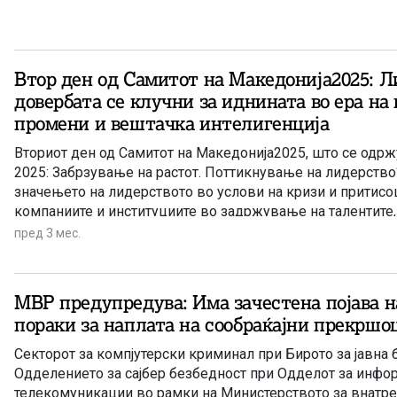
Втор ден од Самитот на Македонија2025: Л
довербата се клучни за иднината во ера на
промени и вештачка интелигенција
Вториот ден од Самитот на Македонија2025, што се одрж
2025: Забрзување на растот. Поттикнување на лидерство“
значењето на лидерството во услови на кризи и притисоц
компаниите и институциите во задржување на талентите,
на вештачката интелигенција во образованието, пазарот 
пред 3 мес.
на работните места. Посебен акцент е ставен на доверба
заедничка акција во време на глобални економски, геоп
технолошки промени.
МВР предупредува: Има зачестена појава 
пораки за наплата на сообраќајни прекршо
Секторот за компјутерски криминал при Бирото за јавна 
Одделението за сајбер безбедност при Одделот за инфо
телекомуникации во рамки на Министерството за внатр