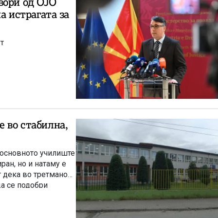
вори од ОЈО
а истрагата за
ут
е во стабилна,
 основното училиште
т дека во третманот