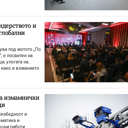
идерството и
 глобални
ува под мотото „По
, е посветен на
и, улогата на
 како и влијанието
на труд и иднината
та и потребата од
олитички и
на измамнички
ци
безбедност и
рматика и
ешни работи