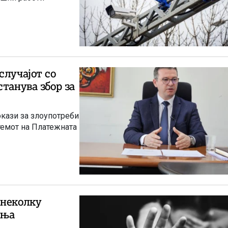
случајот со
танува збор за
окази за злоупотреби
темот на Платежната
 неколку
иња