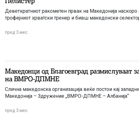
Пелистер
Деветкратниот ракометен првак на Македонија наскоро 
трофејниот хрватски тренер и бивш македонски селекто
пред 3 мес.
Македонци од Благоевград размислуваат з
на ВМРО-ДПМНЕ
Слична македонска организација веќе постои кај западни
Македонија – Здружение „ВМРО-ДПМНЕ – Албанија“
пред 3 мес.