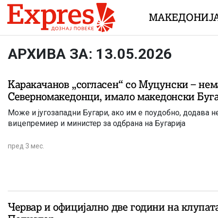
Skip to content
МАКЕДОНИЈ
АРХИВА ЗА: 13.05.2026
Каракачанов „согласен“ со Муцунски – нем
Северномакедонци, имало македонски Буга
Може и југозападни Бугари, ако им е поудобно, додава 
вицепремиер и министер за одбрана на Бугарија
пред 3 мес.
Червар и официјално две години на клупат