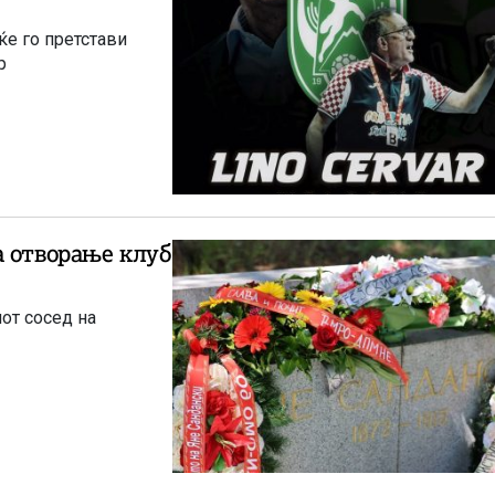
ќе го претстави
р
а отворање клуб
от сосед на