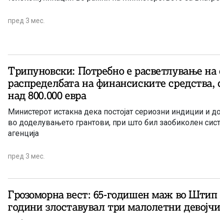
пред 3 мес.
Трипуновски: Потребно е расветлување на 
распределбата на финансиските средства, с
над 800.000 евра
Министерот истакна дека постојат сериозни индиции и д
во доделувањето грантови, при што бил заобиколен сис
агенција
пред 3 мес.
Грозоморна вест: 65-годишен маж во Штип
години злоставувал три малолетни девојч