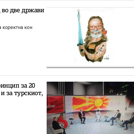
д во две држави
а коректна кон
инцип за 20
и за турскиот,