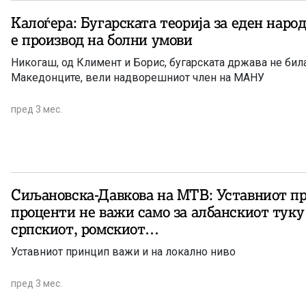
Калоѓера: Бугарската теорија за еден наро
е производ на болни умови
Никогаш, од Климент и Борис, бугарската држава не бил
Македонците, вели надворешниот член на МАНУ
пред 3 мес.
Сиљановска-Давкова на МТВ: Уставниот пр
проценти не важи само за албанскиот туку 
српскиот, ромскиот…
Уставниот принцип важи и на локално ниво
пред 3 мес.