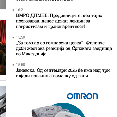
16:21
ВМРО ДПМНЕ: Предавниците, кои тајно
преговараа, денес држат лекции за
патриотизам и транспарентност!
15:59
„За гомнар со гомнарска цевка“- Филипче
доби жестока реакција од Српската заедница
во Македонија
15:50
Јаневска: Од септември 2026 ќе има над три
илјади првачиња помалку од лани