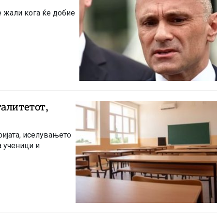
 жали кога ќе добие
талитетот,
ијата, иселувањето
а ученици и