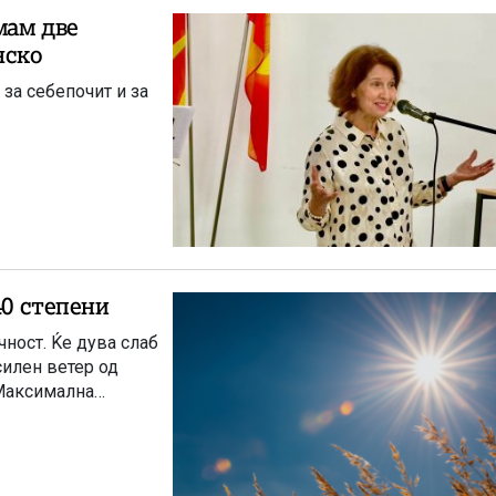
мам две
нско
 за себепочит и за
40 степени
ност. Ќе дува слаб
илен ветер од
 Максимална