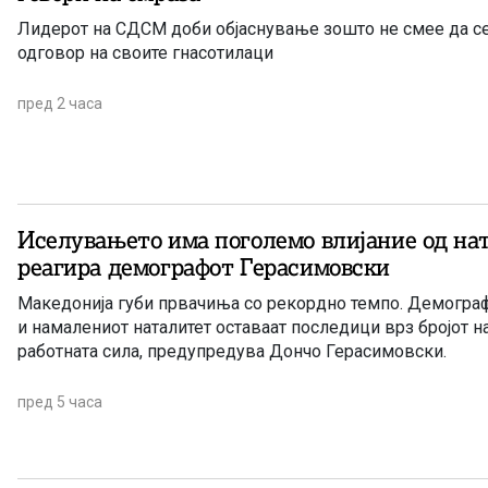
Лидерот на СДСМ доби објаснување зошто не смее да се
одговор на своите гнасотилаци
пред 2 часа
Иселувањето има поголемо влијание од на
реагира демографот Герасимовски
Македонија губи првачиња со рекордно темпо. Демограф
и намалениот наталитет оставаат последици врз бројот н
работната сила, предупредува Дончо Герасимовски.
пред 5 часа