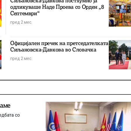
Сиљановска-Давкова постхумно ја
одликуваше Наде Проева со Орден „8
Септември“
пред 2 мес.
Oфицијален пречек на претседателката
Сиљановска-Давкова во Словачка
пред 2 мес.
наме
едбата со