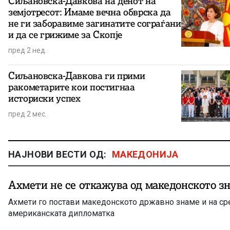
Сиљановска-Давкова на денот на
земјотресот: Имаме вечна обврска да
не ги заборавиме загинатите сограѓани
и да се грижиме за Скопје
пред 2 нед.
Сиљановска-Давкова ги прими
ракометарите кои постигнаа
историски успех
пред 2 мес.
НАЈНОВИ ВЕСТИ ОД:
МАКЕДОНИЈА
Ахмети не се откажува од македонското з
Ахмети го постави македонското државно знаме и на ср
американската дипломатка