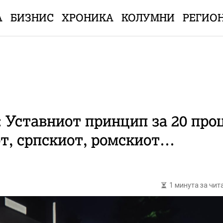
А
БИЗНИС
ХРОНИКА
КОЛУМНИ
РЕГИО
Уставниот принцип за 20 проц
от, српскиот, ромскиот…
1 минута за чи