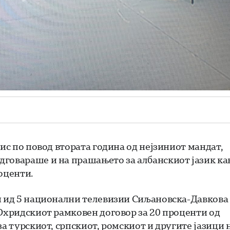
вис по повод втората година од нејзиниот мандат,
дговараше и на прашањето за албанскиот јазик ка
оценти.
ци ид 5 национални телевизии Сиљановска-Давкова
 Охридскиот рамковен договор за 20 проценти од
за турскиот, српскиот, ромскиот и другите јазици 