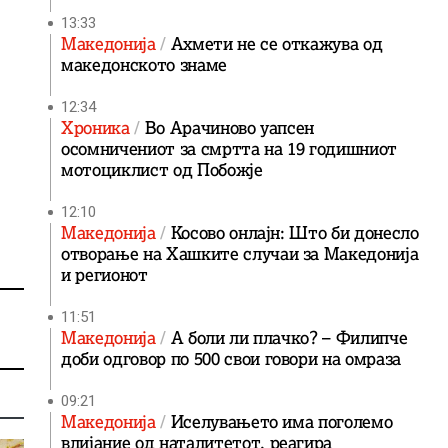
13:33
Македонија
Ахмети не се откажува од
македонското знаме
12:34
Хроника
Во Арачиново уапсен
осомничениот за смртта на 19 годишниот
мотоциклист од Побожје
12:10
Македонија
Косово онлајн: Што би донесло
отворање на Хашките случаи за Македонија
и регионот
11:51
Македонија
А боли ли плачко? – Филипче
доби одговор по 500 свои говори на омраза
09:21
Македонија
Иселувањето има поголемо
влијание од наталитетот, реагира