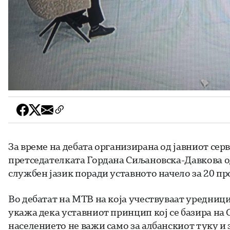
За време на дебата организирана од јавниот сер
претседателката Гордана Сиљановска-Давкова о
службен јазик поради уставното начело за 20 пр
Во дебатат на МТВ на која учествуваат уредни
укажа дека уставниот принцип кој се базира на
населението не важи само за албанскиот туку и 