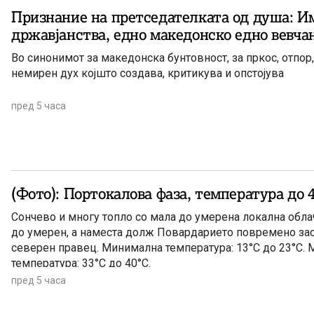
Признание на претседателката од душа: И
државјанства, едно македонско едно вевча
Во синонимот за македонска бунтовност, за пркос, отпор,
немирен дух којшто создава, критикува и опстојува
пред 5 часа
(Фото): Портокалова фаза, температура до 
Сончево и многу топло со мала до умерена локална облач
до умерен, а наместа долж Повардарието повремено зас
северен правец. Минимална температура: 13°C до 23°C.
температура: 33°C до 40°C.
пред 5 часа