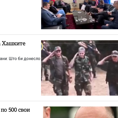
а Хашките
ани: Што би донесло
по 500 свои