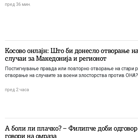
пред 36 мин.
Косово онлајн: Што би донесло отворање н
случаи за Македонија и регионот
Постигнување правда или повторно отворање на стари р
отворање на случаите за воени злосторства против ОНА?
пред 2 часа
А боли ли плачко? – Филипче доби одговор 
говори на омраза