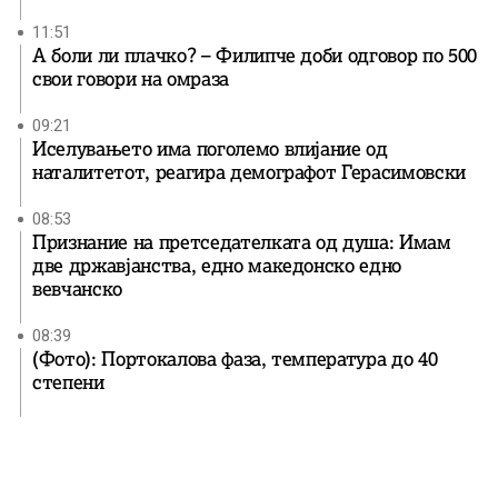
11:51
А боли ли плачко? – Филипче доби одговор по 500
свои говори на омраза
09:21
Иселувањето има поголемо влијание од
наталитетот, реагира демографот Герасимовски
08:53
Признание на претседателката од душа: Имам
две државјанства, едно македонско едно
вевчанско
08:39
(Фото): Портокалова фаза, температура до 40
степени