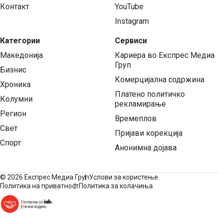
Контакт
YouTube
Instagram
Категории
Сервиси
Македонија
Кариера во Експрес Медиа
Груп
Бизнис
Комерцијална содржина
Хроника
Платено политичко
Колумни
рекламирање
Регион
Времеплов
Свет
Пријави корекција
Спорт
Анонимна дојава
©
2026 Експрес Медиа Груп
Услови за користење
Политика на приватност
Политика за колачиња