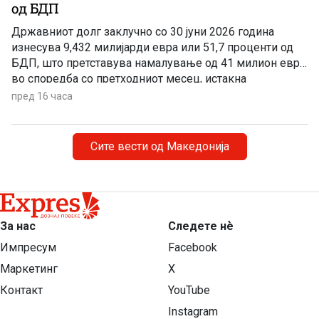
од БДП
Државниот долг заклучно со 30 јуни 2026 година
изнесува 9,432 милијарди евра или 51,7 проценти од
БДП, што претставува намалување од 41 милион евра
во споредба со претходниот месец, истакна
пратеникот на ВМРО-ДПМНЕ Сергеј Попов на
пред 16 часа
денешната прес-конференција.
Сите вести од Македонија
За нас
Следете нѐ
Импресум
Facebook
Маркетинг
X
Контакт
YouTube
Instagram