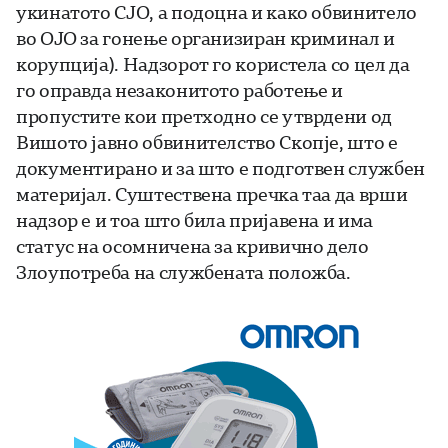
укинатото СЈО, а подоцна и како обвинитело
во ОЈО за гонење организиран криминал и
корупција). Надзорот го користела со цел да
го оправда незаконитото работење и
пропустите кои претходно се утврдени од
Вишото јавно обвинителство Скопје, што е
документирано и за што е подготвен службен
материјал. Суштествена пречка таа да врши
надзор е и тоа што била пријавена и има
статус на осомничена за кривично дело
Злоупотреба на службената положба.