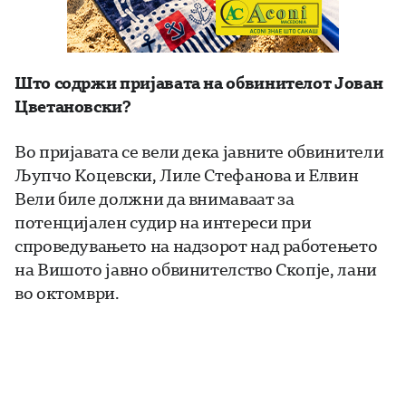
Што содржи пријавата на обвинителот Јован
Цветановски?
Во пријавата се вели дека јавните обвинители
Љупчо Коцевски, Лиле Стефанова и Елвин
Вели биле должни да внимаваат за
потенцијален судир на интереси при
спроведувањето на надзорот над работењето
на Вишото јавно обвинителство Скопје, лани
во октомври.