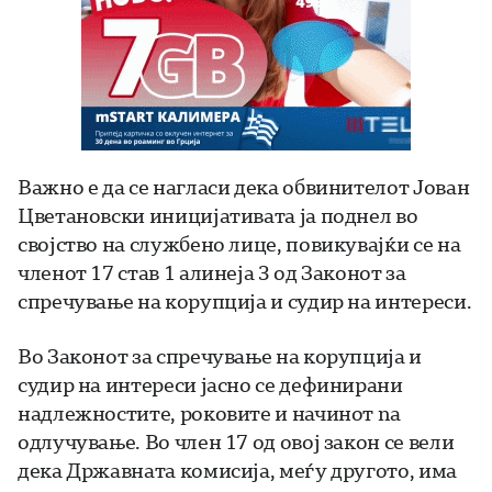
Важно е да се нагласи дека обвинителот Јован
Цветановски иницијативата ја поднел во
својство на службено лице, повикувајќи се на
членот 17 став 1 алинеја 3 од Законот за
спречување на корупција и судир на интереси.
Во Законот за спречување на корупција и
судир на интереси јасно се дефинирани
надлежноститe, роковите и начинот na
одлучување. Во член 17 од овој закон се вели
дека Државната комисија, меѓу другото, има