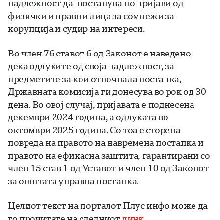
надлежност да постапува по пријави од
физички и правни лица за сомнежи за
корупција и судир на интереси.
Во член 76 ставот 6 од Законот е наведено
дека одлуките од своја надлежност, за
предметите за кои отпочнала постапка,
Државната комисија ги донесува во рок од 30
дена. Во овој случај, пријавата е поднесена
декември 2024 година, а одлуката во
октомври 2025 година. Со тоа е сторена
повреда на правото на навремена постапка и
правото на ефикасна заштита, гарантирани со
член 15 став 1 од Уставот и член 10 од Законот
за општата управна постапка.
Целиот текст на порталот Плус инфо може да
го прочитате на следниот
линк.