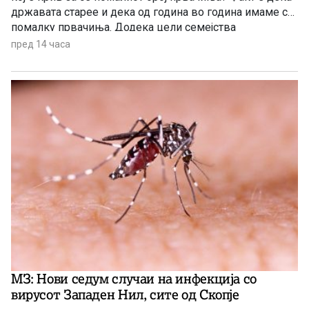
државата старее и дека од година во година имаме се
помалку првачиња. Додека цели семејства
заминуваат од државата, политичарите си наоѓаат нова
пред 14 часа
тема за меѓусебни препукувања наместо да донесат
итни мерки за да се спречи одливот на млади.
МЗ: Нови седум случаи на инфекција со
вирусот Западен Нил, сите од Скопје