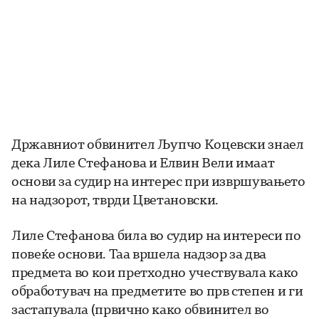
Државниот обвинител Љупчо Коцевски знаел
дека Лиле Стефанова и Елвин Вели имаат
основи за судир на интерес при извршувањето
на надзорот, тврди Цветановски.
Лиле Стефанова била во судир на интереси по
повеќе основи. Таа вршела надзор за два
предмета во кои претходно учествувала како
обработувач на предметите во прв степен и ги
застапувала (првично како обвинител во