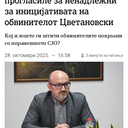
прогласиле за ненадлежни
за иницијативата на
обвинителот Цветановски
Кој и зошто ги штити обвинителите поврзани
со поранешното СЈО?
28. октомври 2025. — 16:58
3 минути за читање