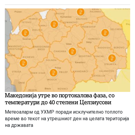
Македонија утре во портокалова фаза, со
температури до 40 степени Целзиусови
Метеоаларм од УХМР поради исклучително топлото
време во текот на утрешниот ден на целата територија
на државата