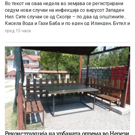
Во текот на оваа недела во земјава се регистрирани
седум нови случаи на инфекција со вирусот Западен
Нил. Сите случаи се од Скопје – по два од општините
Кисела Вода и Гази Баба и по еден од Илинден, Бутел и
Аеродром. Новозаболените лица се на возраст од 60
пред 15 часа
до 84 години и сите се хоспитализирани, информираа
попладнево од Министерството за здравство.
Реконструкција на урбаната опрема во Нерези