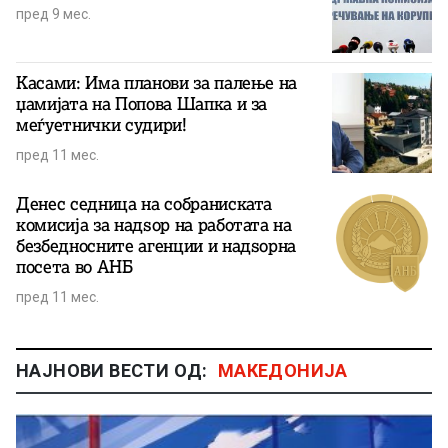
пред 9 мес.
Касами: Има планови за палење на
џамијата на Попова Шапка и за
меѓуетнички судири!
пред 11 мес.
Денес седница на собраниската
комисија за надѕор на работата на
безбедносните агенции и надѕорна
посета во АНБ
пред 11 мес.
НАЈНОВИ ВЕСТИ ОД:
МАКЕДОНИЈА