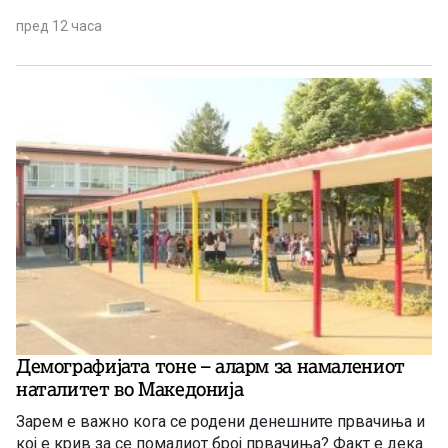
пред 12 часа
Демографијата тоне – аларм за намалениот
наталитет во Македонија
Зарем е важно кога се родени денешните првачиња и
кој е крив за се помалиот број првачиња? Факт е дека