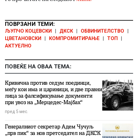
ПОВРЗАНИ ТЕМИ:
ЉУПЧО КОЦЕВСКИ
|
ДКСК
|
ОБВИНИТЕЛСТВО
|
ЦВЕТАНОВСКИ
|
КОМПРОМИТИРАЊЕ
|
ТОП
|
АКТУЕЛНО
ПОВЕЌЕ НА ОВАА ТЕМА:
Кривична против седум поединци,
меѓу кои има и цариници, и две правни
лица за фалсификување документи
при увоз на „Мерцедес-Мајбах“
пред 5 мес.
Генералниот секретар Адем Чучуљ
„прв пик“ за нов претседател на ДКСК