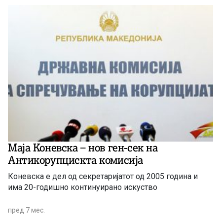
Маја Коневска – нов ген-сек на
Антикорупцискта комисија
Коневска е дел од секретаријатот од 2005 година и
има 20-годишно континуирано искуство
пред 7 мес.