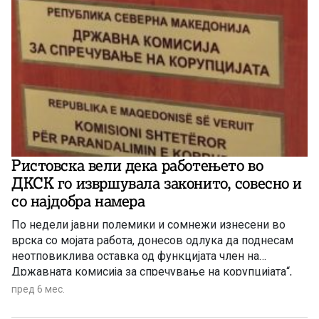
Ристовска вели дека работењето во
ДКСК го извршувала законито, совесно и
со најдобра намера
По недели јавни полемики и сомнежи изнесени во
врска со мојата работа, донесов одлука да поднесам
неотповиклива оставка од функцијата член на
Државната комисија за спречување на корупцијата“,
образложи Ристовска во оставката
пред 6 мес.