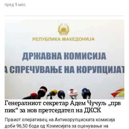
предложен за нов претседател на Државната комисија
пред 9 мес.
за спречување на корупција.
Генералниот секретар Адем Чучуљ „прв
пик“ за нов претседател на ДКСК
Првиот оперативец на Антикорупциската комисија
доби 96,50 бода од Комисијата за оценување на