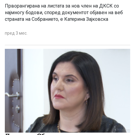
Прворангирана на листата за нов член на ДКСК со
најмногу бодови, според документот објавен на веб
страната на Собранието, е Катерина Зајковска
пред 3 мес.