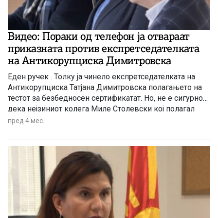
Видео: Пораки од телефон ја отвараат
приказната против експретседателката
на Антикорупциска Димитровска
Еден ручек . Толку ја чинело експретседателката на
Антикорупциска Татјана Димитровска полагањето на
тестот за безбедносен сертификатат. Но, не е сигурно
дека нејзиниот колега Миле Столевски кој полагал
наместо неа, ќарил ручек. Ова произлегува од
пред 4 мес.
пораките кои обвинителството ги прочита пред судот
со кои ја товари Димитровска за комјутерски
фалсификат. Експретседателката и обвинетиот
Столевски го […]