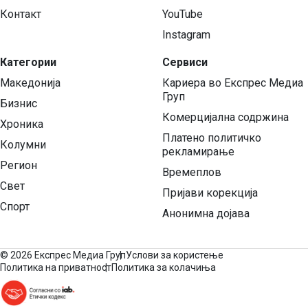
Контакт
YouTube
Instagram
Категории
Сервиси
Македонија
Кариера во Експрес Медиа
Груп
Бизнис
Комерцијална содржина
Хроника
Платено политичко
Колумни
рекламирање
Регион
Времеплов
Свет
Пријави корекција
Спорт
Анонимна дојава
©
2026 Експрес Медиа Груп
Услови за користење
Политика на приватност
Политика за колачиња