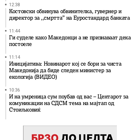
12:38
Костовски обвинува обвинителка, гувернер и
директор за ,,смртта” на Еуростандард банката
11:44
Ги суделе како Македонци а не признаваат дека
постоеле
11:14
Иницијатива: Новинарот кој се бори за чиста
Македонија да биде следен министер за
екологија (ВИДЕО)
10:36
И на умреница сум поубав од вас – Центарот за
комуникации на СДСМ тема на мајтап од
Стоиљковиќ