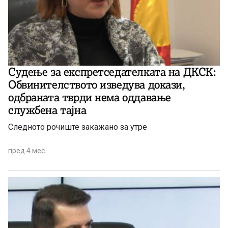
Судење за експретседателката на ДКСК:
Обвинителството изведува докази,
одбраната тврди нема оддавање
службена тајна
Следното рочиште закажано за утре
пред 4 мес.