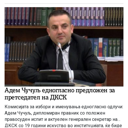
Адем Чучуљ едногласно предложен за
претседател на ДКСК
Комисијата за избори и именувања едногласно одлучи:
Адем Чучуљ, дипломиран правник со положен
правосуден испит и актуелен генерален секретар на
ДКСК со 19 години искуство во институцијата, ќе биде