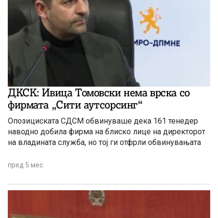
ДКСК: Ивица Томовски нема врска со
фирмата „Сити аутсорсинг“
Опозициската СДСМ обвинуваше дека 161 тенедер
наводно добила фирма на блиско лице на директорот
на владината служба, но тој ги отфрли обвинувањата
пред 5 мес.