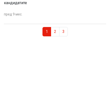
кандидатите
пред 9 мес.
Page navigation
Current Page
Page
Page
1
2
3