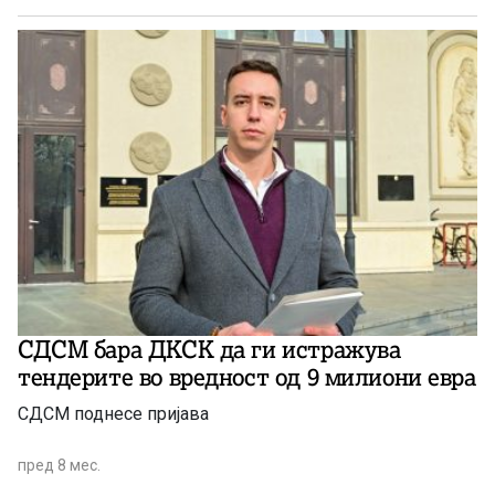
СДСМ бара ДКСК да ги истражува
тендерите во вредност од 9 милиони евра
СДСМ поднесе пријава
пред 8 мес.