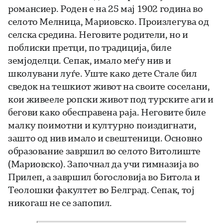
романсиер. Роден е на 25 мај 1902 година во
селото Мелница, Мариовско. Произлегува од
селска средина. Неговите родители, но и
поблиски претци, по традиција, биле
земјоделци. Сепак, имало меѓу нив и
школувани луѓе. Уште како дете Стале бил
сведок на тешкиот живот на своите соселани,
кои живееле ропски живот под турските аги и
бегови како обесправена раја. Неговите биле
малку поимотни и културно поиздигнати,
зашто од нив имало и свештеници. Основно
образование завршил во селото Витолиште
(Мариовско). Започнал да учи гимназија во
Прилеп, а завршил богословија во Битола и
Теолошки факултет во Белград. Сепак, тој
никогаш не се запопил.