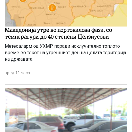
Македонија утре во портокалова фаза, со
температури до 40 степени Целзиусови
Метеоаларм од УХМР поради исклучително топлото
време во текот на утрешниот ден на целата територија
на државата
пред 11 часа