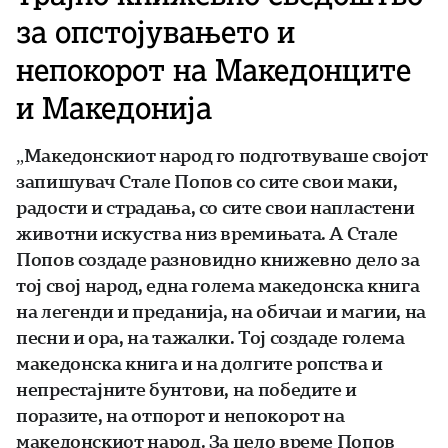
за опстојувањето и
непокорот на Македонците
и Македонија
„Македонскиот народ го подготвуваше својот
запишувач Стале Попов со сите свои маки,
радости и страдања, со сите свои напластени
животни искуства низ времињата. А Стале
Попов создаде разновидно книжевно дело за
тој свој народ, една голема македонска книга
на легенди и преданија, на обичаи и магии, на
песни и ора, на тажалки. Тој создаде голема
македонска книга и на долгите ропства и
непрестајните бунтови, на победите и
поразите, на отпорот и непокорот на
македонскиот народ. За цело време Попов