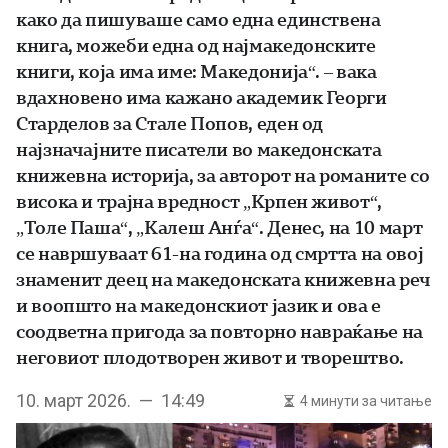
како да пишуваше само една единствена
книга, можеби една од најмакедонските
книги, која има име: Македонија“. – вака
вдахновено има кажано академик Георги
Старделов за Стале Попов, еден од
најзначајните писатели во македонската
книжевна историја, за авторот на романите со
висока и трајна вредност „Крпен живот“,
„Толе Паша“, „Калеш Анѓа“. Денес, на 10 март
се навршуваат 61-на година од смртта на овој
знаменит деец на македонската книжевна реч
и воопшто на македонскиот јазик и ова е
соодветна пригода за повторно навраќање на
неговиот плодотворен живот и творештво.
10. март 2026. — 14:49
4 минути за читање