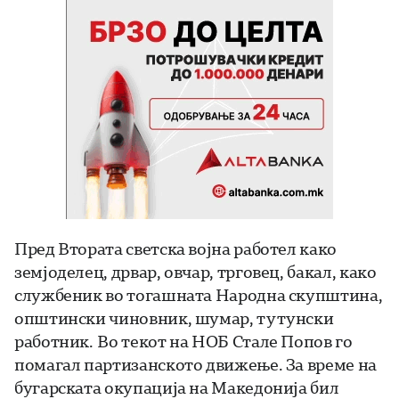
Пред Втората светска војна работел како
земјоделец, дрвар, овчар, трговец, бакал, како
службеник во тогашната Народна скупштина,
општински чиновник, шумар, тутунски
работник. Во текот на НОБ Стале Попов го
помагал партизанското движење. За време на
бугарската окупација на Македонија бил