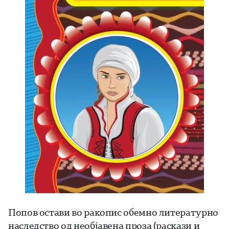
Попов остави во ракопис обемно литературно
наследство од необјавена проза (раскази и