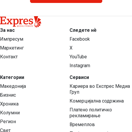
За нас
Следете нѐ
Импресум
Facebook
Маркетинг
X
Контакт
YouTube
Instagram
Категории
Сервиси
Македонија
Кариера во Експрес Медиа
Груп
Бизнис
Комерцијална содржина
Хроника
Платено политичко
Колумни
рекламирање
Регион
Времеплов
Свет