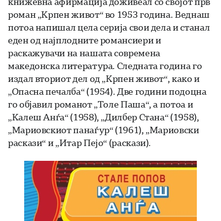
книжевна афирмација доживеал со својот прв
роман „Крпен живот“ во 1953 година. Веднаш
потоа напишал цела серија свои дела и станал
еден од најплодните романсиери и
раскажувачи на нашата современа
македонска литература. Следната година го
издал вториот дел од „Крпен живот“, како и
„Опасна печалба“ (1954). Две години подоцна
го објавил романот „Толе Паша“, а потоа и
„Калеш Анѓа“ (1958), „Дилбер Стана“ (1958),
„Мариовскиот панаѓур“ (1961), „Мариовски
раскази“ и „Итар Пејо“ (раскази).