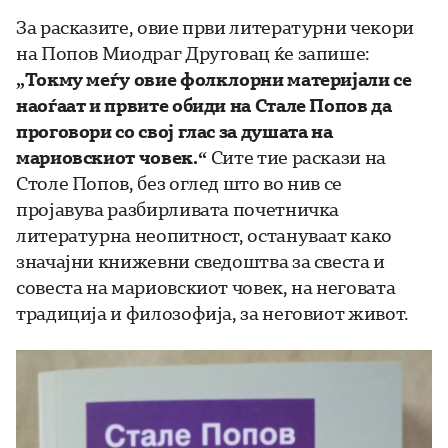
За расказите, овие први литературни чекори
на Попов Миодраг Друговац ќе запише:
„Токму меѓу овие фолклорни материјали се
наоѓаат и првите обиди на Стале Попов да
проговори со свој глас за душата на
мариовскиот човек.“
Сите тие раскази на
Столе Попов, без оглед што во нив се
пројавува разбирливата почетничка
литературна неопитност, остануваат како
значајни книжевни сведоштва за свеста и
совеста на мариовскиот човек, на неговата
традиција и филозофија, за неговиот живот.