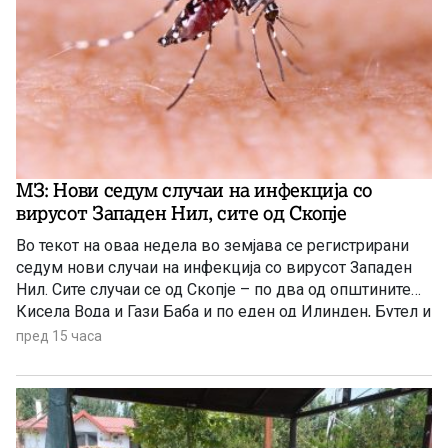
МЗ: Нови седум случаи на инфекција со
вирусот Западен Нил, сите од Скопје
Во текот на оваа недела во земјава се регистрирани
седум нови случаи на инфекција со вирусот Западен
Нил. Сите случаи се од Скопје – по два од општините
Кисела Вода и Гази Баба и по еден од Илинден, Бутел и
Аеродром. Новозаболените лица се на возраст од 60
пред 15 часа
до 84 години и сите се хоспитализирани, информираа
попладнево од Министерството за здравство.