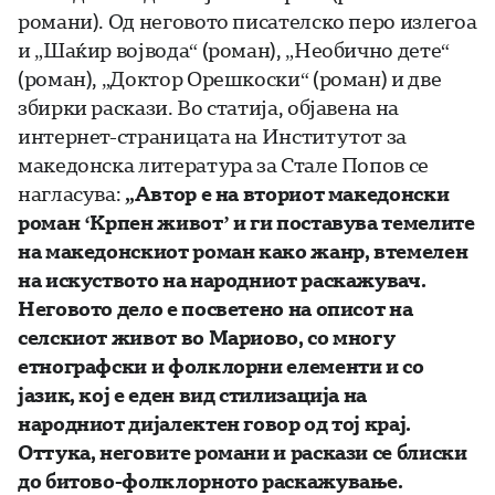
романи). Од неговото писателско перо излегоа
и „Шаќир војвода“ (роман), „Необично дете“
(роман), „Доктор Орешкоски“ (роман) и две
збирки раскази. Во статија, објавена на
интернет-страницата на Институтот за
македонска литература за Стале Попов се
нагласува:
„Автор е на вториот македонски
роман ‘Крпен живот’ и ги поставува темелите
на македонскиот роман како жанр, втемелен
на искуството на народниот раскажувач.
Неговото дело е посветено на описот на
селскиот живот во Мариово, со многу
етнографски и фолклорни елементи и со
јазик, кој е еден вид стилизација на
народниот дијалектен говор од тој крај.
Оттука, неговите романи и раскази се блиски
до битово-фолклорното раскажување.