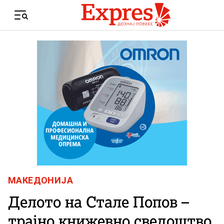
Skip to content
Menu
МАКЕДОНИЈА
Делото на Стале Попов –
трајно книжевно сведоштво