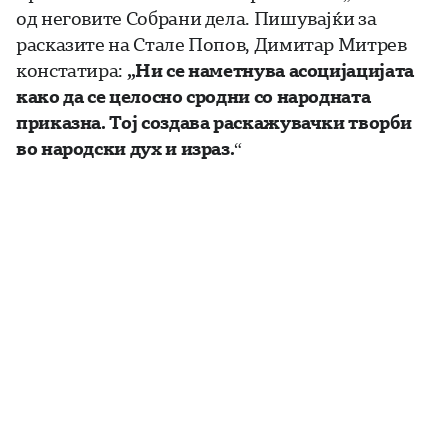
од неговите Собрани дела. Пишувајќи за
расказите на Стале Попов, Димитар Митрев
констатира:
„Ни се наметнува асоцијацијата
како да се целосно сродни со народната
приказна. Тој создава раскажувачки творби
во народски дух и израз.
“