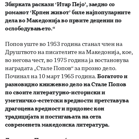
Збирката раскази ‘Итар Пејо’, заедно со
романот ‘Крпен живот’ биле најпопуларните
дела во Македонија во првите децении по
ослободувањето.“
Попов уште во 1953 година станал член на
Друштвото на писателите на Македонија, кое,
во негова чест, во 1975 година ја востановува
наградата „Стале Попов“ за прозно дело.
Починал на 10 март 1965 година.
Богатото и
разновидно книжевно дело на Стале Попов
по своите литературно-историски и
уметничко-естетски вредности претставува
драгоцена вредност и придонес кон
традицијата и постигањата на сета
современета македонска литература.