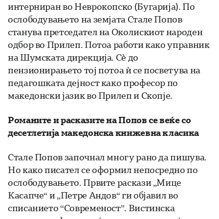
интерниран во Неврокопско (Бугарија). По
ослободувањето на земјата Стале Попов
станува претседател на Околискиот народен
одбор во Прилеп. Потоа работи како управник
на Шумската дирекција. Сѐ до
пензионирањето тој потоа ѝ се посветува на
педагошката дејност како професор по
македонски јазик во Прилеп и Скопје.
Романите и расказите на Попов се веќе со
десетлетија македонска книжевна класика
Стале Попов започнал многу рано да пишува.
Но како писател се оформил непосредно по
ослободувањето. Првите раскази „Мице
Касапче“ и „Петре Андов“ ги објавил во
списанието “Современост”. Вистинска