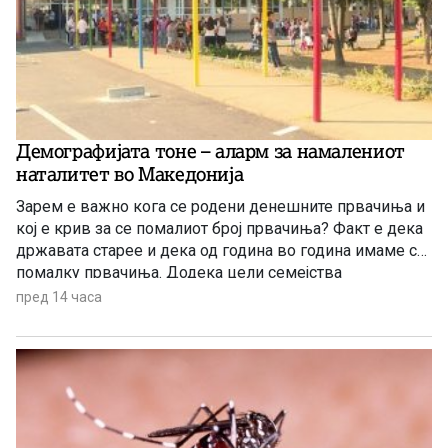
Демографијата тоне – аларм за намалениот
наталитет во Македонија
Зарем е важно кога се родени денешните првачиња и
кој е крив за се помалиот број првачиња? Факт е дека
државата старее и дека од година во година имаме се
помалку првачиња. Додека цели семејства
заминуваат од државата, политичарите си наоѓаат нова
пред 14 часа
тема за меѓусебни препукувања наместо да донесат
итни мерки за да се спречи одливот на млади.