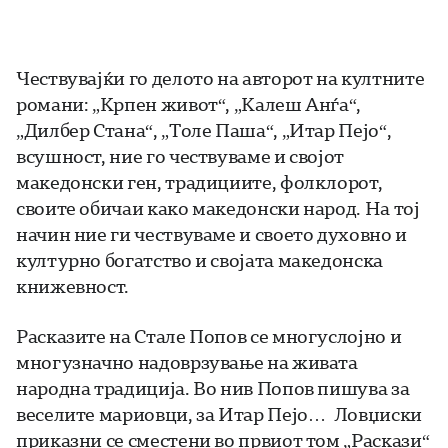
Чествувајќи го делото на авторот на култните
романи: „Крпен живот“, „Калеш Анѓа“,
„Дилбер Стана“, „Толе Паша“, „Итар Пејо“,
всушност, ние го чествуваме и својот
македонски ген, традициите, фолклорот,
своите обичаи како македонски народ. На тој
начин ние ги чествуваме и своето духовно и
културно богатство и својата македонска
книжевност.
Расказите на Стале Попов се многуслојно и
многузначно надоврзување на живата
народна традиција. Во нив Попов пишува за
веселите мариовци, за Итар Пејо… Ловџиски
приказни се сместени во првиот том „Раскази“