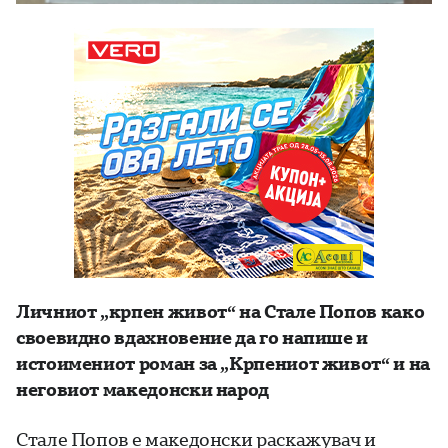
Личниот „крпен живот“ на Стале Попов како
своевидно вдахновение да го напише и
истоимениот роман за „Крпениот живот“ и на
неговиот македонски народ
Стале Попов е македонски раскажувач и