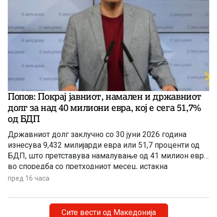
Попов: Покрај јавниот, намален и државниот
долг за над 40 милиони евра, кој e сега 51,7%
од БДП
Државниот долг заклучно со 30 јуни 2026 година
изнесува 9,432 милијарди евра или 51,7 проценти од
БДП, што претставува намалување од 41 милион евра
во споредба со претходниот месец, истакна
пратеникот на ВМРО-ДПМНЕ Сергеј Попов на
пред 16 часа
денешната прес-конференција.
Сите вести од Македонија