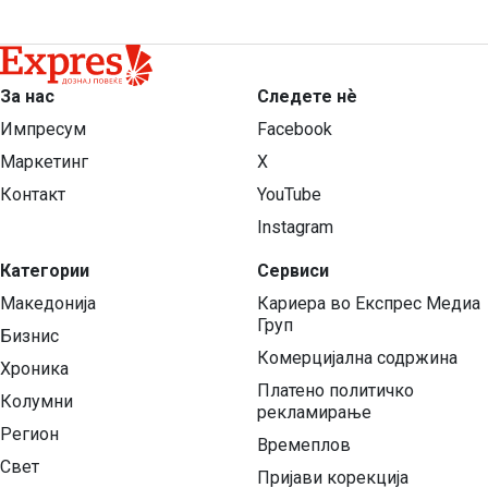
За нас
Следете нѐ
Импресум
Facebook
Маркетинг
X
Контакт
YouTube
Instagram
Категории
Сервиси
Македонија
Кариера во Експрес Медиа
Груп
Бизнис
Комерцијална содржина
Хроника
Платено политичко
Колумни
рекламирање
Регион
Времеплов
Свет
Пријави корекција