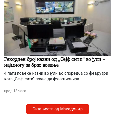
Рекорден број казни од „Сејф сити“ во јули –
најмногу за брзо возење
4 пати повеќе казни во јули во споредба со февруари
кога „Сејф сити“ почна да функционира
пред 18 часа
Сите вести од Македонија