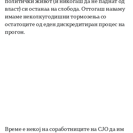
политички живот (и никогаш да не паднат од
власт) си останаа на слобода. Оттогаш наваму
имаме неколкугодишни тормозења со
остатоците од еден дискредитиран процес на
прогон.
Време е некој на соработниците на СЈО да им