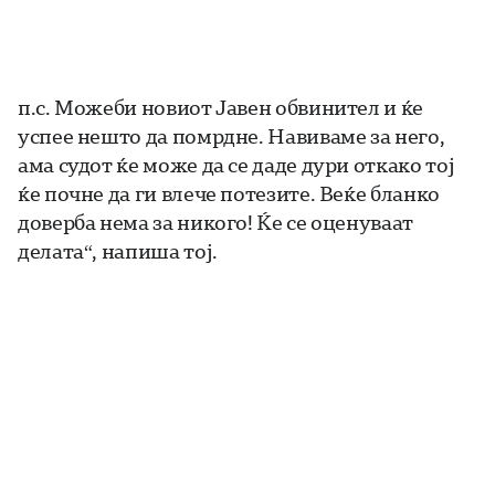
п.с. Можеби новиот Јавен обвинител и ќе
успее нешто да помрдне. Навиваме за него,
ама судот ќе може да се даде дури откако тој
ќе почне да ги влече потезите. Веќе бланко
доверба нема за никого! Ќе се оценуваат
делата“, напиша тој.