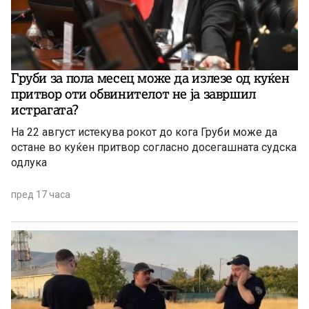
Груби за пола месец може да излезе од куќен
притвор оти обвинителот не ја завршил
истрагата?
На 22 август истекува рокот до кога Груби може да
остане во куќен притвор согласно досегашната судска
одлука
пред 17 часа