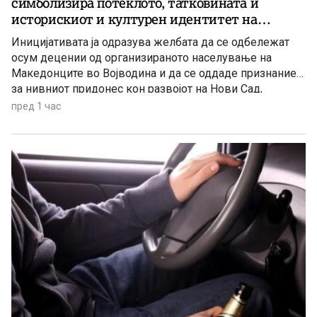
симболизира потеклото, татковината и
историскиот и културен идентитет на
македонскиот народ
Иницијативата ја одразува желбата да се одбележат
осум децении од организираното населување на
Македонците во Војводина и да се оддаде признание
за нивниот придонес кон развојот на Нови Сад,
Војводина и Србија
пред 1 час