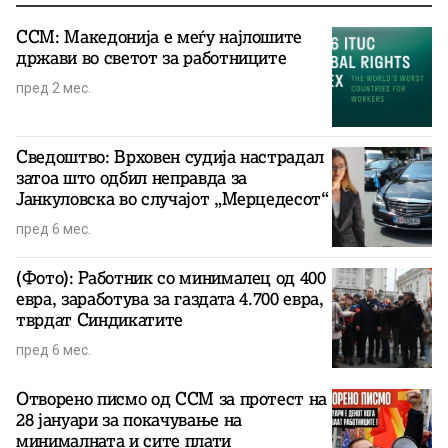
ССМ: Македонија е меѓу најлошите
држави во светот за работниците
пред 2 мес.
Сведоштво: Врховен судија настрадал
затоа што одбил неправда за
Јанкуловска во случајот „Мерцедесот“
пред 6 мес.
(Фото): Работник со минималец од 400
евра, заработува за газдата 4.700 евра,
тврдат Синдикатите
пред 6 мес.
Отворено писмо од ССМ за протест на
28 јануари за покачување на
минималната и сите плати