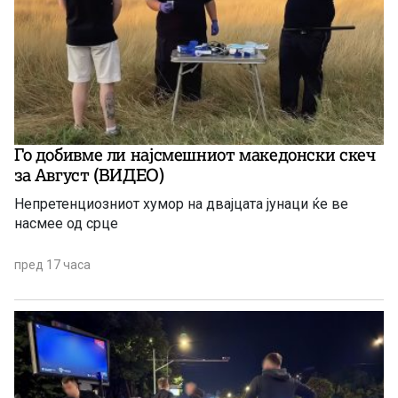
Го добивме ли најсмешниот македонски скеч
за Август (ВИДЕО)
Непретенциозниот хумор на двајцата јунаци ќе ве
насмее од срце
пред 17 часа