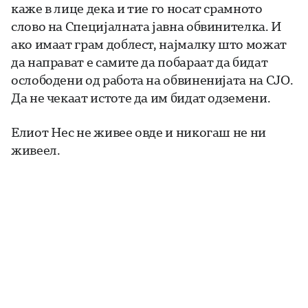
каже в лице дека и тие го носат срамното
слово на Специјалната јавна обвинителка. И
ако имаат грам доблест, најмалку што можат
да направат е самите да побараат да бидат
ослободени од работа на обвиненијата на СЈО.
Да не чекаат истоте да им бидат одземени.
Елиот Нес не живее овде и никогаш не ни
живеел.