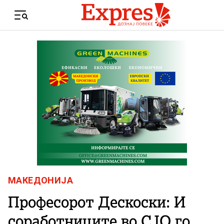
Skip to content
Menu
МАКЕДОНИЈА
Професорот Дескоски: И
соработниците во СЈО го