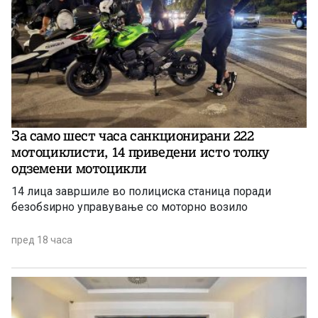
За само шест часа санкционирани 222
мотоциклисти, 14 приведени исто толку
одземени мотоцикли
14 лица завршиле во полициска станица поради
безобѕирно управување со моторно возило
пред 18 часа