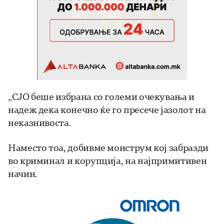
„СЈО беше избрана со големи очекувања и
надеж дека конечно ќе го пресече јазолот на
неказнивоста.
Наместо тоа, добивме монструм кој забразди
во криминал и корупција, на најпримитивен
начин.