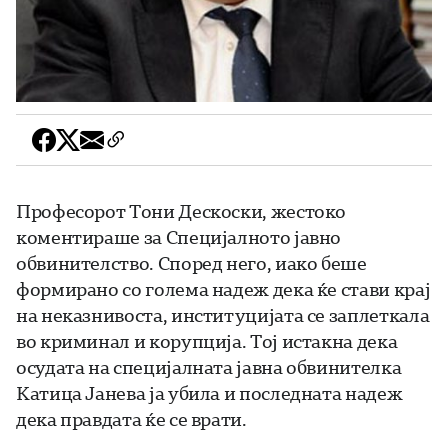
Професорот Тони Дескоски, жестоко
коментираше за Специјалното јавно
обвинителство. Според него, иако беше
формирано со голема надеж дека ќе стави крај
на неказнивоста, институцијата се заплеткала
во криминал и корупција. Тој истакна дека
осудата на специјалната јавна обвинителка
Катица Јанева ја убила и последната надеж
дека правдата ќе се врати.