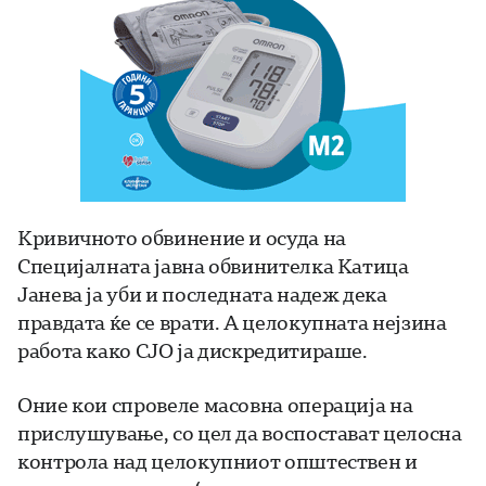
Кривичното обвинение и осуда на
Специјалната јавна обвинителка Катица
Јанева ја уби и последната надеж дека
правдата ќе се врати. А целокупната нејзина
работа како СЈО ја дискредитираше.
Оние кои спровеле масовна операција на
прислушување, со цел да воспостават целосна
контрола над целокупниот општествен и