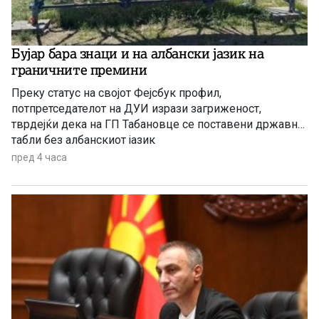
Бујар бара знаци и на албански јазик на
граничните премини
Преку статус на својот Фејсбук профил,
потпретседателот на ДУИ изрази загриженост,
тврдејќи дека на ГП Табановце се поставени државни
табли без албанскиот јазик
пред 4 часа