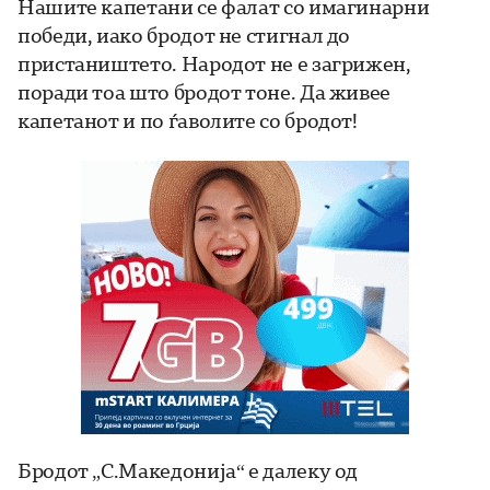
Нашите капетани се фалат со имагинарни
победи, иако бродот не стигнал до
пристаништето. Народот не е загрижен,
поради тоа што бродот тоне. Да живее
капетанот и по ѓаволите со бродот!
Бродот „С.Македонија“ е далеку од