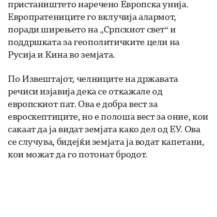
пристаништето наречено Европска унија.
Европратениците го вклучија алармот,
поради ширењето на „Српскиот свет“ и
поддршката за геополитичките цели на
Русија и Кина во земјата.
По Извештајот, челниците на државата
речиси изјавија дека се откажале од
европскиот пат. Ова е добра вест за
евроскептиците, но е полоша вест за оние, кои
сакаат да ја видат земјата како дел од ЕУ. Ова
се случува, бидејќи земјата ја водат капетани,
кои можат да го потонат бродот.