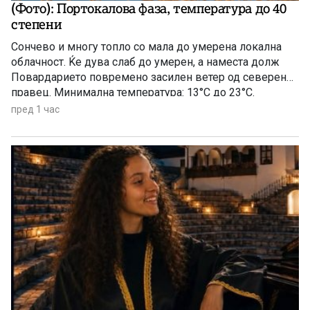
(Фото): Портокалова фаза, температура до 40
степени
Сончево и многу топло со мала до умерена локална
облачност. Ќе дува слаб до умерен, а наместа долж
Повардарието повремено засилен ветер од северен
правец. Минимална температура: 13°C до 23°C.
Максимална температура: 33°C до 40°C.
пред 1 час