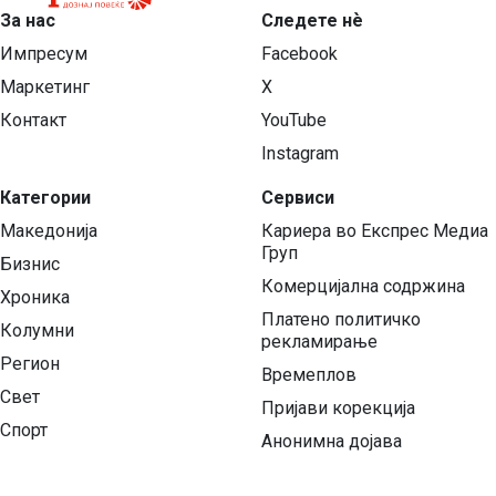
За нас
Следете нѐ
Импресум
Facebook
Маркетинг
X
Контакт
YouTube
Instagram
Категории
Сервиси
Македонија
Кариера во Експрес Медиа
Груп
Бизнис
Комерцијална содржина
Хроника
Платено политичко
Колумни
рекламирање
Регион
Времеплов
Свет
Пријави корекција
Спорт
Анонимна дојава