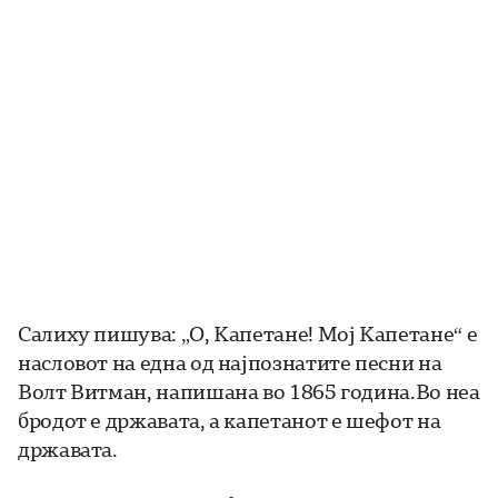
Салиху пишува: „О, Капетане! Мој Капетане“ е
насловот на една од најпознатите песни на
Волт Витман, напишана во 1865 година.Во неа
бродот е државата, а капетанот е шефот на
државата.