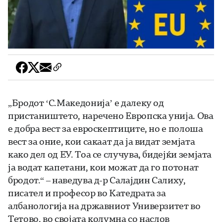
„Бродот ‘С.Македонија’ е далеку од
пристаништето, наречено Европска унија. Ова
е добра вест за евроскептиците, но е полоша
вест за оние, кои сакаат да ја видат земјата
како дел од ЕУ. Тоа се случува, бидејќи земјата
ја водат капетани, кои можат да го потонат
бродот.“ – наведува д-р Салајдин Салиху,
писател и професор во Катедрата за
албанологија на државниот Универзитет во
Тетово, во својата колумна со наслов