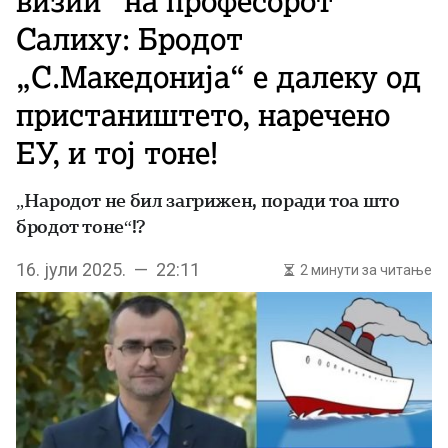
визии“ на професорот
Салиху: Бродот
„С.Македонија“ е далеку од
пристаништето, наречено
ЕУ, и тој тоне!
„Народот не бил загрижен, поради тоа што
бродот тоне“!?
16. јули 2025. — 22:11
2 минути за читање