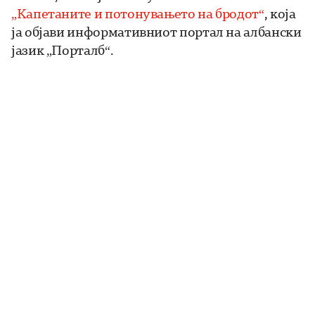
„Капетаните и потонувањето на бродот“
, која
ја објави информативниот портал на албански
јазик „Порталб“.