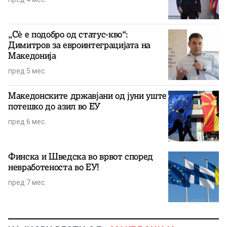
„Сè е подобро од статус-кво“:
Димитров за евроинтеграцијата на
Македонија
пред 5 мес.
Македонските државјани од јуни уште
потешко до азил во ЕУ
пред 6 мес.
Финска и Шведска во врвот според
невработеноста во ЕУ!
пред 7 мес.