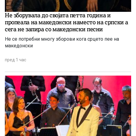
Не зборувала до својата петта година и
пропеала на македонски наместо на српски а
сега не запира со македонски песни
Не се потребни многу зборови кога срцето пее на
македонски
пред 1 час