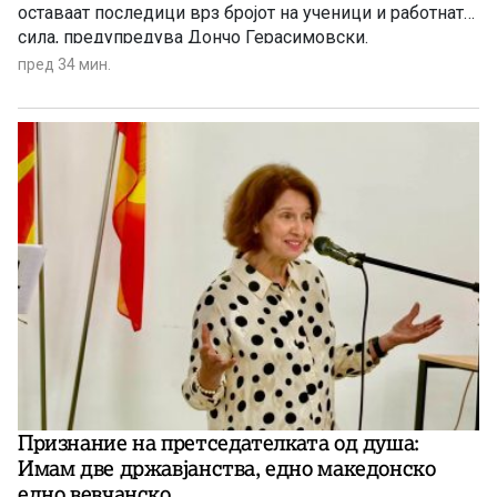
оставаат последици врз бројот на ученици и работната
сила, предупредува Дончо Герасимовски.
пред 34 мин.
Признание на претседателката од душа:
Имам две државјанства, едно македонско
едно вевчанско