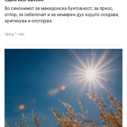
Во синонимот за македонска бунтовност, за пркос,
отпор, за себепочит и за немирен дух којшто создава,
критикува и опстојува
пред 1 час