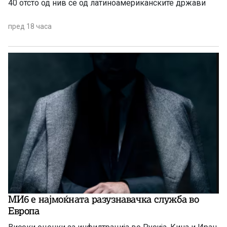
40 отсто од нив се од латиноамериканските држави
пред 18 часа
МИ6 е најмоќната разузнавачка служба во
Европа