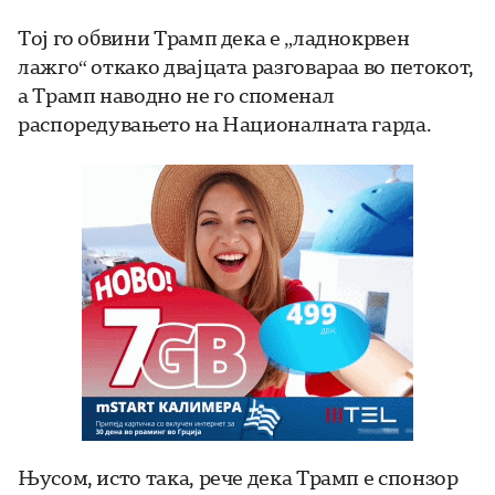
Тој го обвини Трамп дека е „ладнокрвен
лажго“ откако двајцата разговараа во петокот,
а Трамп наводно не го споменал
распоредувањето на Националната гарда.
Њусом, исто така, рече дека Трамп е спонзор