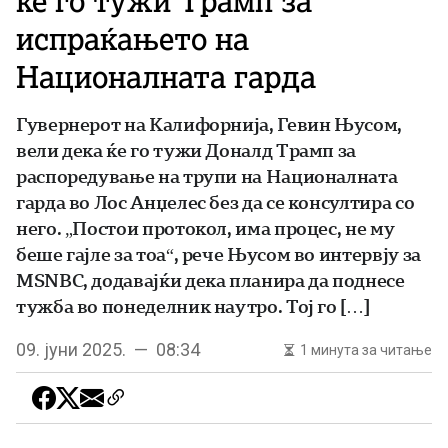
ќе го тужи Трамп за
испраќањето на
Националната гарда
Гувернерот на Калифорнија, Гевин Њусом,
вели дека ќе го тужи Доналд Трамп за
распоредување на трупи на Националната
гарда во Лос Анџелес без да се консултира со
него. „Постои протокол, има процес, не му
беше гајле за тоа“, рече Њусом во интервју за
MSNBC, додавајќи дека планира да поднесе
тужба во понеделник наутро. Тој го […]
09. јуни 2025. — 08:34
1 минута за читање