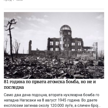
81 година по првата атомска бомба, но не и
последна
Само два дена подоцна, втората нуклеарна бомба го
нападна Нагасаки на 8 август 1945 година. Во двете
експлозии загинаа околу 120.000 луѓе, а сличен број