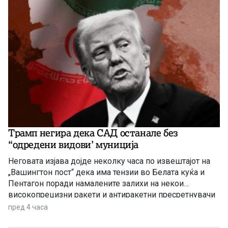
Трамп негира дека САД останале без
“одредени видови’ муниција
Неговата изјава дојде неколку часа по извештајот на
„Вашингтон пост“ дека има тензии во Белата куќа и
Пентагон поради намалените залихи на некои
високопрецизни ракети и антиракетни пресретнувачи
по долготрајната воена кампања против Иран
пред 4 часа