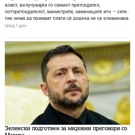
власт, вклучувајќи го самиот претседател,
потпретседателот, министрите, замениците итн. – сите
тие нема да примаат плати сè додека не се елиминира
буџетскиот дефицит
пред 1 ден
Зеленски подготвен за мировни преговори со