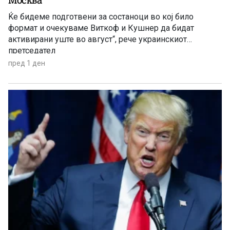
Москва
Ќе бидеме подготвени за состаноци во кој било
формат и очекуваме Виткоф и Кушнер да бидат
активирани уште во август“, рече украинскиот
претседател
пред 1 ден