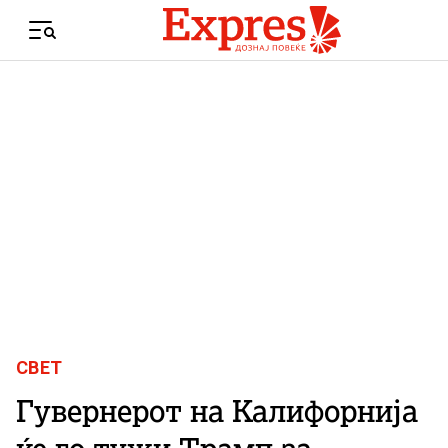
Skip to content
Menu
СВЕТ
Гувернерот на Калифорнија