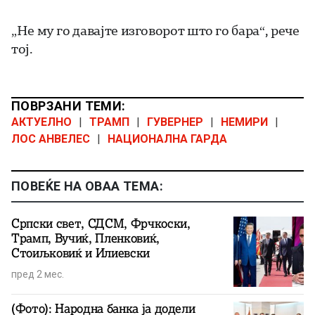
„Не му го давајте изговорот што го бара“, рече
тој.
ПОВРЗАНИ ТЕМИ:
АКТУЕЛНО
|
ТРАМП
|
ГУВЕРНЕР
|
НЕМИРИ
|
ЛОС АНВЕЛЕС
|
НАЦИОНАЛНА ГАРДА
ПОВЕЌЕ НА ОВАА ТЕМА:
Српски свет, СДСМ, Фрчкоски,
Трамп, Вучиќ, Пленковиќ,
Стоиљковиќ и Илиевски
пред 2 мес.
(Фото): Народна банка ја додели