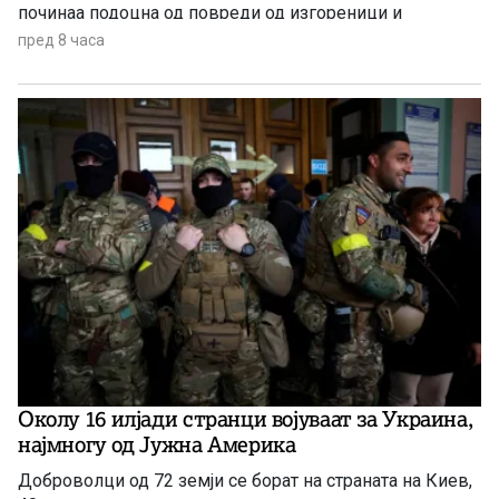
починаа подоцна од повреди од изгореници и
радијација, а зад себе оставија 650.000 преживеани
пред 8 часа
Околу 16 илјади странци војуваат за Украина,
најмногу од Јужна Америка
Доброволци од 72 земји се борат на страната на Киев,