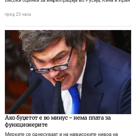
Високи оценки за инфилтрација во Русија, Кина и Иран
пред 23 часа
Ако буџетот е во минус – нема плата за
функционерите
Мерките се однесуваат и на највисоките нивоа на