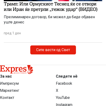
Трамп: Или Ормускиот Теснец ќе се отвори
или Иран ќе претрпи „тежок удар“ (ВИДЕО)
Прелиминарен договор, би можел да биде објавен
уште денес
пред 1 ден
Сите вести од Свет
За нас
Следете нѐ
Импресум
Facebook
Маркетинг
X
Контакт
YouTube
Instagram