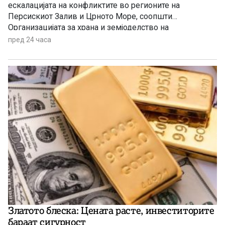
ескалацијата на конфликтите во регионите на
Персискиот Залив и Црното Море, соопшти
Организацијата за храна и земјоделство на
Обединетите нации (ФАО).
пред 24 часа
Златото блеска: Цената расте, инвеститорите
бараат сигурност