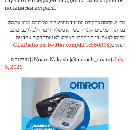
случајот е предаден на Одделот за внатрешни
полициски истраги.
מח״ש פתחה בחקירת התיעוד החריג הזה של לוחם מג״ב אתמול
במחנה הפליטים קלנדיה כשהוא משליך רימון הלם לרכב ומונע
מהנהג לצאת. במג״ב הגיבו: האירוע לא עומד בקנה אחד עם
pic.twitter.com/diFfc660R9
@GLZRadio
הנהלים
— נועם נקש || Noam Nakash (@nakash_noam)
July
6, 2026