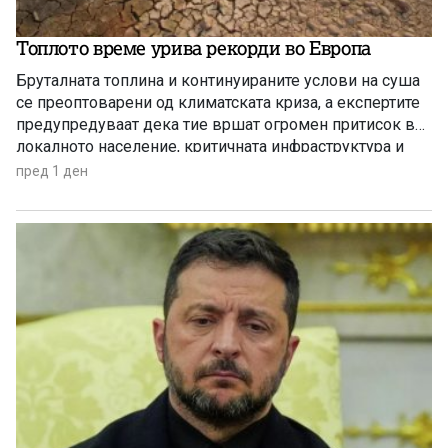
Топлото време урива рекорди во Европа
Бруталната топлина и континуираните услови на суша
се преоптоварени од климатската криза, а експертите
предупредуваат дека тие вршат огромен притисок врз
локалното население, критичната инфраструктура и
дивиот свет низ целиот регион.
пред 1 ден