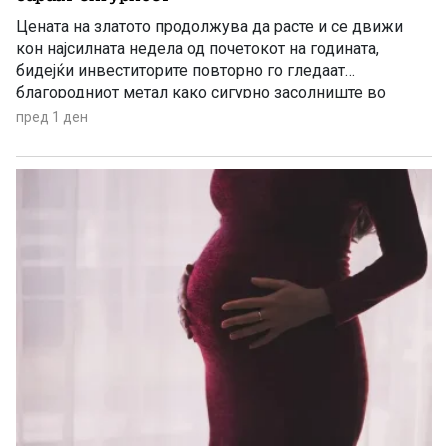
Цената на златото продолжува да расте и се движи
кон најсилната недела од почетокот на годината,
бидејќи инвеститорите повторно го гледаат
благородниот метал како сигурно засолниште во
услови на глобална економска неизвесност.
пред 1 ден