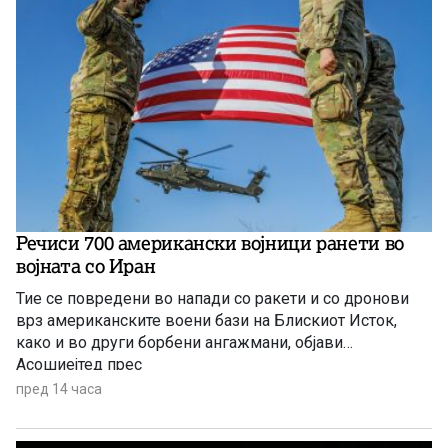
Речиси 700 американски војници ранети во
војната со Иран
Тие се повредени во напади со ракети и со дронови
врз американските воени бази на Блискиот Исток,
како и во други борбени ангажмани, објави
Асошиејтед прес
пред 14 часа