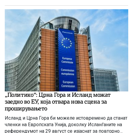
„Политико“: Црна Гора и Исланд можат
заедно во ЕУ, која отвара нова сцена за
проширувањето
Исланд и Црна Гора би можеле истовремено да станат
членки на Европската Унија, доколку Исланѓаните на
референдумот на 29 август се изјаснат за повторно