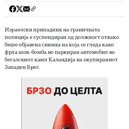
Израелски припадник на граничната
полиција е суспендиран од должност откако
беше објавена снимка на која се гледа како
фрла шок-бомба во паркиран автомобил во
бегалскиот камп Каландија на окупираниот
Западен Брег.