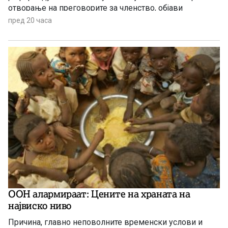
отворање на преговорите за членство, објави
„Политико“, повикувајќи се на европски претставници
пред 20 часа
и дипломати.
ООН алармираат: Цените на храната на
највиско ниво
Причина, главно неповолните временски услови и