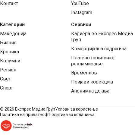
Контакт
YouTube
Instagram
Категории
Сервиси
Македонија
Кариера во Експрес Медиа
Груп
Бизнис
Комерцијална содржина
Хроника
Платено политичко
Колумни
рекламирање
Регион
Времеплов
Свет
Пријави корекција
Спорт
Анонимна дојава
©
2026 Експрес Медиа Груп
Услови за користење
Политика на приватност
Политика за колачиња