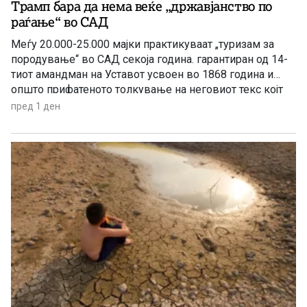
Трамп бара да нема веќе „државјанство по
раѓање“ во САД
Меѓу 20.000-25.000 мајки практикуваат „туризам за
породување“ во САД секоја година. гарантиран од 14-
тиот амандман на Уставот усвоен во 1868 година и
општо прифатеното толкување на неговиот текс којт
гарантира државјанство на речиси секој роден во САД
пред 1 ден