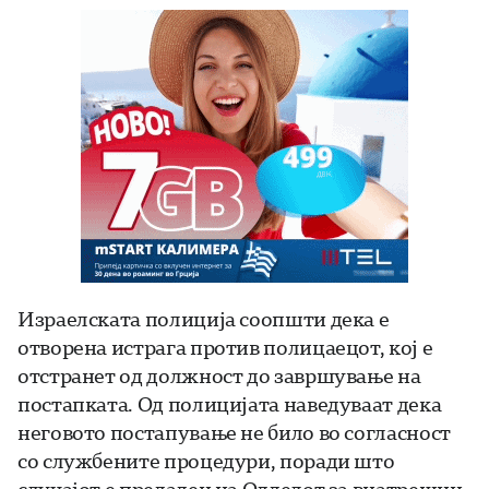
Израелската полиција соопшти дека е
отворена истрага против полицаецот, кој е
отстранет од должност до завршување на
постапката. Од полицијата наведуваат дека
неговото постапување не било во согласност
со службените процедури, поради што