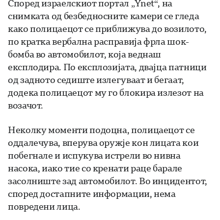
Според израелскиот портал „Ynet“, на
снимката од безбедносните камери се гледа
како полицаецот се приближува до возилото,
по кратка вербална расправија фрла шок-
бомба во автомобилот, која веднаш
експлодира. По експлозијата, двајца патници
од задното седиште излегуваат и бегаат,
додека полицаецот му го блокира излезот на
возачот.
Неколку моменти подоцна, полицаецот се
оддалечува, вперува оружје кон лицата кои
побегнале и испукува истрели во нивна
насока, иако тие со кренати раце барале
засолниште зад автомобилот. Во инцидентот,
според достапните информации, нема
повредени лица.