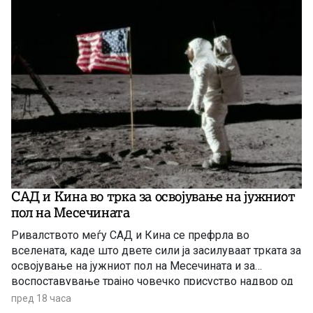
САД и Кина во трка за освојување на јужниот
пол на Месечината
Ривалството меѓу САД и Кина се префрла во
вселената, каде што двете сили ја засилуваат трката за
освојување на јужниот пол на Месечината и за
воспоставување трајно човечко присуство надвор од
Земјата.
пред 18 часа