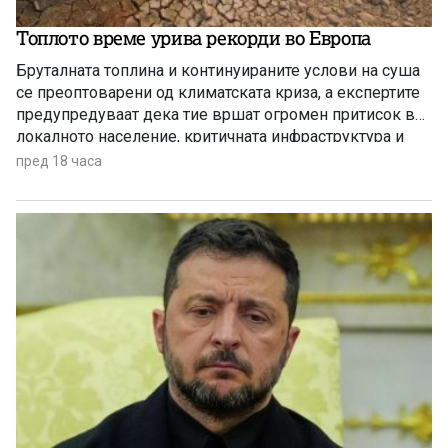
Топлото време урива рекорди во Европа
Бруталната топлина и континуираните услови на суша
се преоптоварени од климатската криза, а експертите
предупредуваат дека тие вршат огромен притисок врз
локалното население, критичната инфраструктура и
дивиот свет низ целиот регион.
пред 18 часа