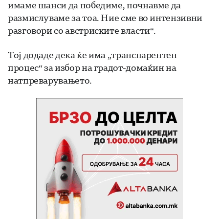
имаме шанси да победиме, почнавме да
размислуваме за тоа. Ние сме во интензивни
разговори со австриските власти“.
Тој додаде дека ќе има „транспарентен
процес“ за избор на градот-домаќин на
натпреварувањето.