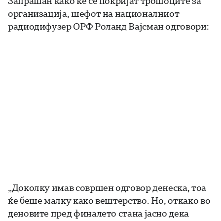
Запрашан како ќе се покријат трошоците за
организација, шефот на националниот
радиодифузер ОРФ Роланд Вајсман одговори:
„Доколку имав совршен одговор денеска, тоа
ќе беше малку како вештерство. Но, откако во
деновите пред финалето стана јасно дека