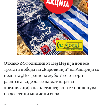
Откако 24-годишниот Џеј Џеј ѝ ја донесе
третата победа на „Евровизија“ на Австрија со
песната „Потрошена љубов“ се отвори
расправа каде да се најдат пари за
организација на настанот, која се проценува
на десетици милиони евра.