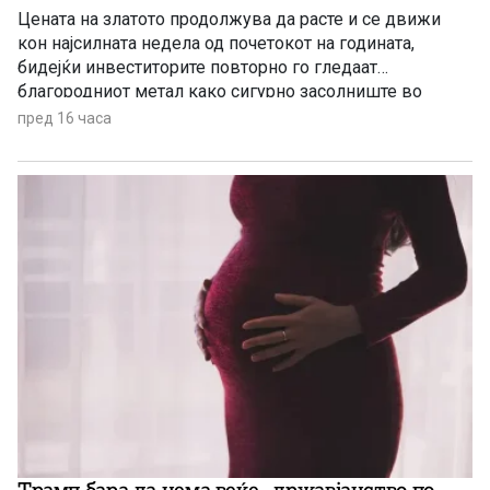
Цената на златото продолжува да расте и се движи
кон најсилната недела од почетокот на годината,
бидејќи инвеститорите повторно го гледаат
благородниот метал како сигурно засолниште во
услови на глобална економска неизвесност.
пред 16 часа