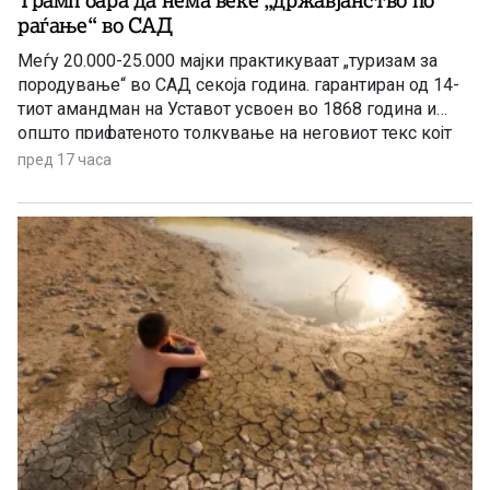
Трамп бара да нема веќе „државјанство по
раѓање“ во САД
Меѓу 20.000-25.000 мајки практикуваат „туризам за
породување“ во САД секоја година. гарантиран од 14-
тиот амандман на Уставот усвоен во 1868 година и
општо прифатеното толкување на неговиот текс којт
гарантира државјанство на речиси секој роден во САД
пред 17 часа