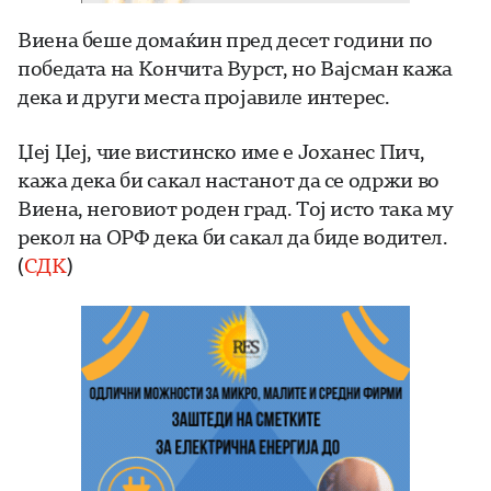
Виена беше домаќин пред десет години по
победата на Кончита Вурст, но Вајсман кажа
дека и други места пројавиле интерес.
Џеј Џеј, чие вистинско име е Јоханес Пич,
кажа дека би сакал настанот да се одржи во
Виена, неговиот роден град. Тој исто така му
рекол на ОРФ дека би сакал да биде водител.
(
СДК
)