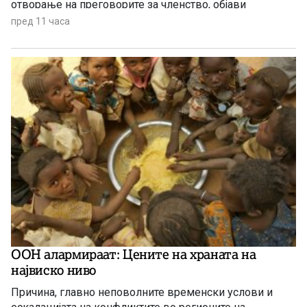
отворање на преговорите за членство, објави
„Политико“, повикувајќи се на европски претставници
пред 11 часа
и дипломати.
ООН алармираат: Цените на храната на
највиско ниво
Причина, главно неповолните временски услови и