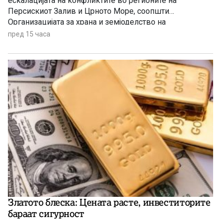
ескалацијата на конфликтите во регионите на
Персискиот Залив и Црното Море, соопшти
Организацијата за храна и земјоделство на
Обединетите нации (ФАО).
пред 15 часа
Златото блеска: Цената расте, инвеститорите
бараат сигурност