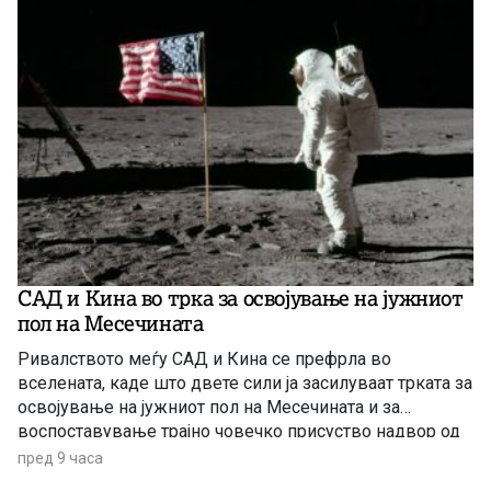
САД и Кина во трка за освојување на јужниот
пол на Месечината
Ривалството меѓу САД и Кина се префрла во
вселената, каде што двете сили ја засилуваат трката за
освојување на јужниот пол на Месечината и за
воспоставување трајно човечко присуство надвор од
Земјата.
пред 9 часа