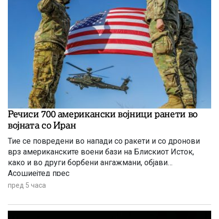
Речиси 700 американски војници ранети во
војната со Иран
Тие се повредени во напади со ракети и со дронови
врз американските воени бази на Блискиот Исток,
како и во други борбени ангажмани, објави
Асошиејтед прес
пред 5 часа