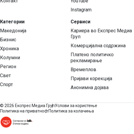
Контакт
YouTube
Instagram
Категории
Сервиси
Македонија
Кариера во Експрес Медиа
Груп
Бизнис
Комерцијална содржина
Хроника
Платено политичко
Колумни
рекламирање
Регион
Времеплов
Свет
Пријави корекција
Спорт
Анонимна дојава
©
2026 Експрес Медиа Груп
Услови за користење
Политика на приватност
Политика за колачиња