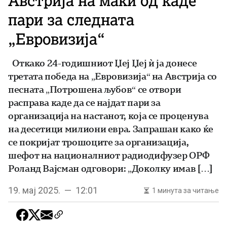
Австрија на маки од каде
пари за следната
„Евровизија“
Откако 24-годишниот Џеј Џеј ѝ ја донесе
третата победа на „Евровизија“ на Австрија со
песната „Потрошена љубов“ се отвори
расправа каде да се најдат пари за
организација на настанот, која се проценува
на десетици милиони евра. Запрашан како ќе
се покријат трошоците за организација,
шефот на националниот радиодифузер ОРФ
Роланд Вајсман одговори: „Доколку имав […]
19. мај 2025. — 12:01
1 минута за читање