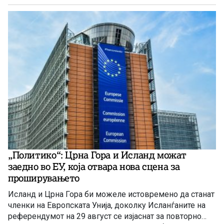
„Политико“: Црна Гора и Исланд можат
заедно во ЕУ, која отвара нова сцена за
проширувањето
Исланд и Црна Гора би можеле истовремено да станат
членки на Европската Унија, доколку Исланѓаните на
референдумот на 29 август се изјаснат за повторно