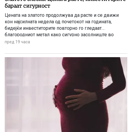
бараат сигурност
Цената на златото продолжува да расте и се движи
кон најсилната недела од почетокот на годината,
бидејќи инвеститорите повторно го гледаат
благородниот метал како сигурно засолниште во
услови на глобална економска неизвесност.
пред 19 часа