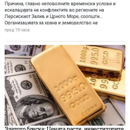
Причина, главно неповолните временски услови и
ескалацијата на конфликтите во регионите на
Персискиот Залив и Црното Море, соопшти
Организацијата за храна и земјоделство на
Обединетите нации (ФАО).
пред 19 часа
Златото блеска: Цената расте, инвеститорите