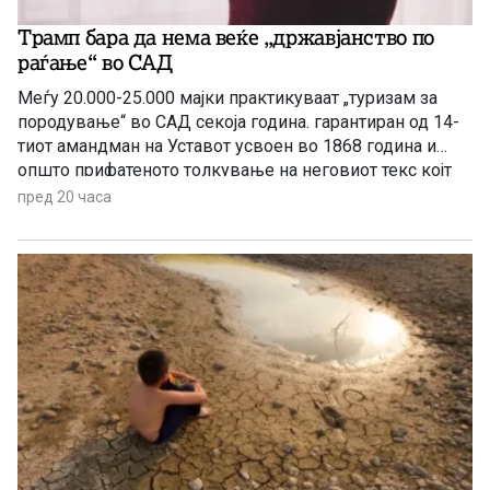
Трамп бара да нема веќе „државјанство по
раѓање“ во САД
Меѓу 20.000-25.000 мајки практикуваат „туризам за
породување“ во САД секоја година. гарантиран од 14-
тиот амандман на Уставот усвоен во 1868 година и
општо прифатеното толкување на неговиот текс којт
гарантира државјанство на речиси секој роден во САД
пред 20 часа