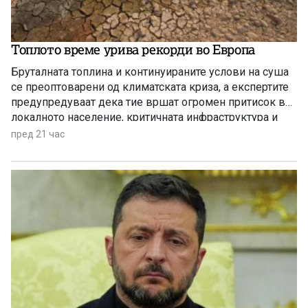
Топлото време урива рекорди во Европа
Бруталната топлина и континуираните услови на суша
се преоптоварени од климатската криза, а експертите
предупредуваат дека тие вршат огромен притисок врз
локалното население, критичната инфраструктура и
дивиот свет низ целиот регион.
пред 21 час