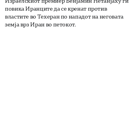
Израелскиот премиер Бенјамин Нетанјаху ги
повика Иранците да се кренат против
властите во Техеран по нападот на неговата
земја врз Иран во петокот.