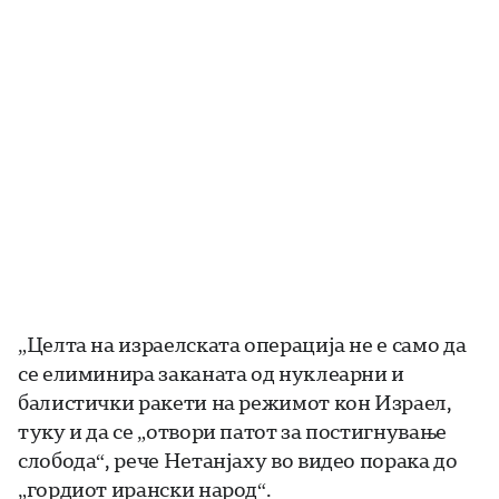
„Целта на израелската операција не е само да
се елиминира заканата од нуклеарни и
балистички ракети на режимот кон Израел,
туку и да се „отвори патот за постигнување
слобода“, рече Нетанјаху во видео порака до
„гордиот ирански народ“.