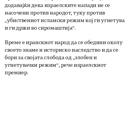
додавајќи дека израелските напади не се
насочени против народот, туку против
„убиствениот исламски режим кој ги угнетува
и ги држи во сиромаштија“.
Време е иранскиот народ да се обедини околу
своето знаме и историско наследство и да се
бори за својата слобода од „злобен и
угнетувачки режим“, рече израелскиот
премиер.