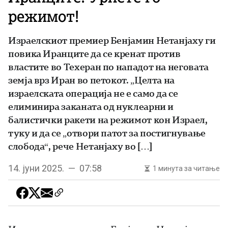
режимот!
Израелскиот премиер Бенјамин Нетанјаху ги
повика Иранците да се кренат против
властите во Техеран по нападот на неговата
земја врз Иран во петокот. „Целта на
израелската операција не е само да се
елиминира заканата од нуклеарни и
балистички ракети на режимот кон Израел,
туку и да се „отвори патот за постигнување
слобода“, рече Нетанјаху во […]
14. јуни 2025. — 07:58
1 минута за читање