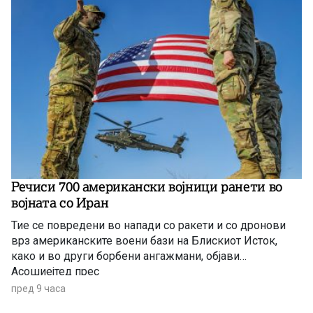
Речиси 700 американски војници ранети во
војната со Иран
Тие се повредени во напади со ракети и со дронови
врз американските воени бази на Блискиот Исток,
како и во други борбени ангажмани, објави
Асошиејтед прес
пред 9 часа