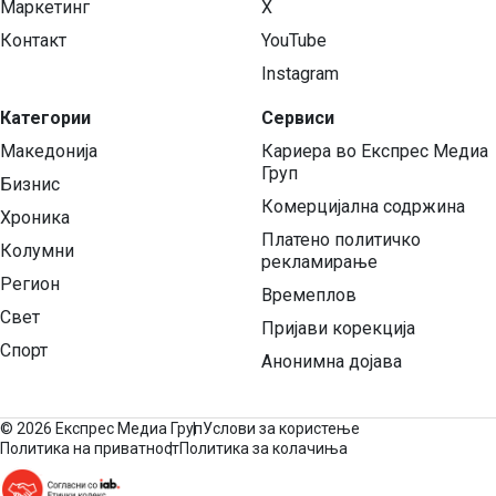
Маркетинг
X
Контакт
YouTube
Instagram
Категории
Сервиси
Македонија
Кариера во Експрес Медиа
Груп
Бизнис
Комерцијална содржина
Хроника
Платено политичко
Колумни
рекламирање
Регион
Времеплов
Свет
Пријави корекција
Спорт
Анонимна дојава
©
2026 Експрес Медиа Груп
Услови за користење
Политика на приватност
Политика за колачиња