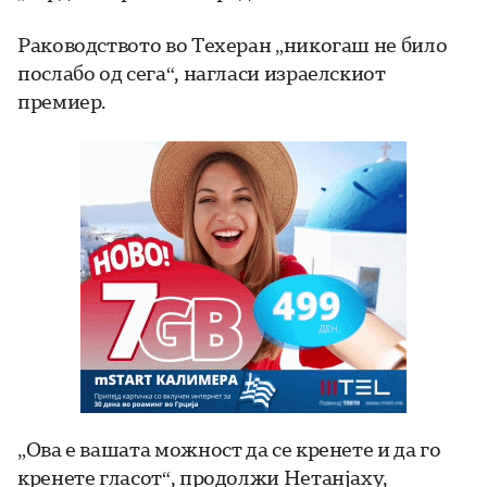
Раководството во Техеран „никогаш не било
послабо од сега“, нагласи израелскиот
премиер.
„Ова е вашата можност да се кренете и да го
кренете гласот“, продолжи Нетанјаху,