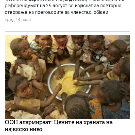
референдумот на 29 август се изјаснат за повторно
отворање на преговорите за членство, објави
„Политико“, повикувајќи се на европски претставници
пред 14 часа
и дипломати.
ООН алармираат: Цените на храната на
највиско ниво