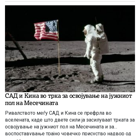
САД и Кина во трка за освојување на јужниот
пол на Месечината
Ривалството меѓу САД и Кина се префрла во
вселената, каде што двете сили ја засилуваат трката за
освојување на јужниот пол на Месечината и за
воспоставување трајно човечко присуство надвор од