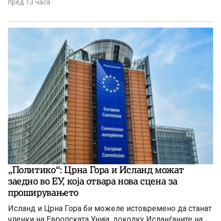
Земјата.
пред 13 часа
„Политико“: Црна Гора и Исланд можат
заедно во ЕУ, која отвара нова сцена за
проширувањето
Исланд и Црна Гора би можеле истовремено да станат
членки на Европската Унија, доколку Исланѓаните на