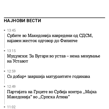
НАЈНОВИ ВЕСТИ
13:45
Србите во Македонија навредени од СДСМ,
најавен жесток одговор до Филипче
13:15
Муцунски: За Бугари во устав – нема менување
на Уставот
12:59
Со добар+ завршија матурантите годинава
12:49
Партијата на Грците во Србија контра ,,Мајка
Македонија” во ,,Српска Атина”
11:02