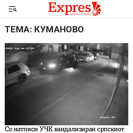
Skip to content
Menu
ТЕМА: КУМАНОВО
Со натписи УЧК вандализиран српскиот