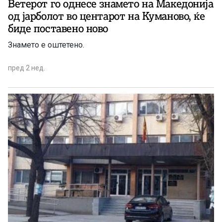
Ветерот го однесе знамето на Македонија
од јарболот во центарот на Куманово, ќе
биде поставено ново
Знамето е оштетено.
пред 2 нед.