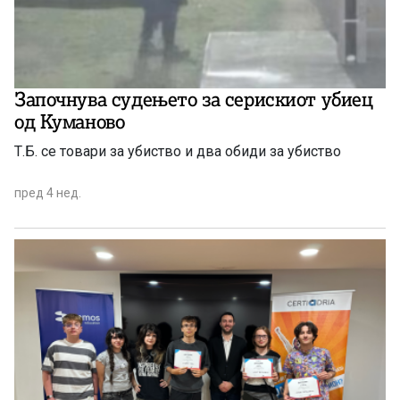
Започнува судењето за серискиот убиец
од Куманово
Т.Б. се товари за убиство и два обиди за убиство
пред 4 нед.