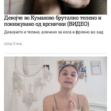
Девојче во Куманово брутално тепено и
понижувано од врснички (ВИДЕО)
Девојчето е тепaно, влечено за коса и фрлено во ѕид
пред 3 нед.