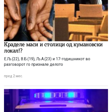
Краделе маси и столици од кумановски
локал!?
Е.Љ.(22), В.Б.(19), Љ.А.(23) и 17-годишникот во
разговорот го признале делото
пред 2 мес.