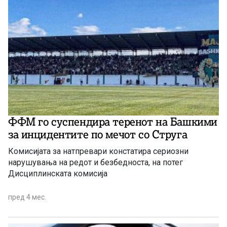
ФФМ го суспендира теренот на Башкими
за инцидентите по мечот со Струга
Комисијата за натпревари констатира сериозни
нарушувања на редот и безбедноста, на потег
Дисциплинската комисија
пред 4 мес.