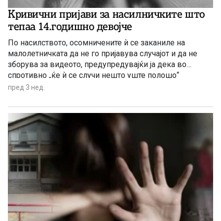
Кривични пријави за насилничките што
тепаа 14.годишно девојче
По насилството, осомничените ѝ се заканиле на
малолетничката да не го пријавува случајот и да не
зборува за видеото, предупредувајќи ја дека во
спротивно „ќе ѝ се случи нешто уште полошо“
пред 3 нед.