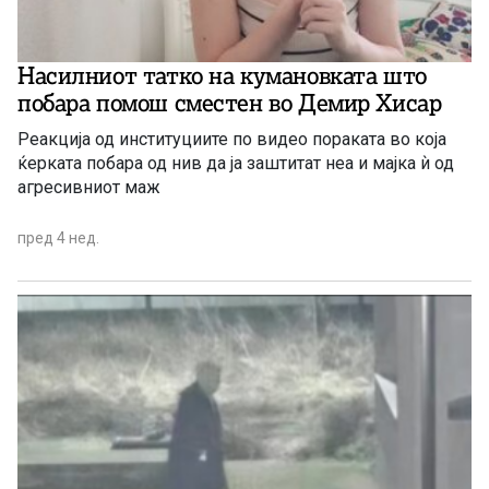
Насилниот татко на кумановката што
побара помош сместен во Демир Хисар
Реакција од институциите по видео пораката во која
ќерката побара од нив да ја заштитат неа и мајка ѝ од
агресивниот маж
пред 4 нед.