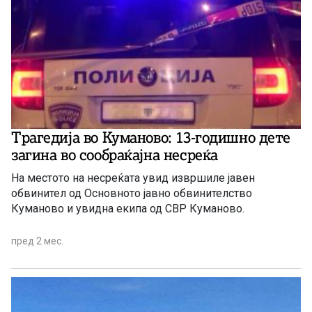
Трагедија во Куманово: 13-годишно дете
загина во сообраќајна несреќа
На местото на несреќата увид извршиле јавен
обвинител од Основното јавно обвинителство
Куманово и увидна екипа од СВР Куманово.
пред 2 мес.