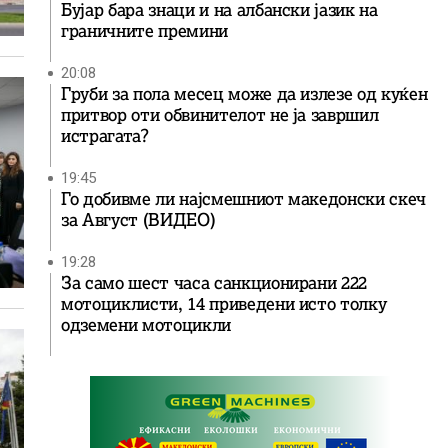
Бујар бара знаци и на албански јазик на
граничните премини
20:08
Груби за пола месец може да излезе од куќен
притвор оти обвинителот не ја завршил
истрагата?
19:45
Го добивме ли најсмешниот македонски скеч
за Август (ВИДЕО)
19:28
За само шест часа санкционирани 222
мотоциклисти, 14 приведени исто толку
одземени мотоцикли