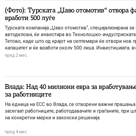
(Фото): Турската „Џаво отомотив“ отвора ф
вработи 500 луѓе
Турската компанија „Џаво отомотив“, специјализирана за
автоделови, ќе инвестира во Технолошко-индустриската 
Тетово, каде што од крајот на септември ќе отвори нов 
капацитет и ќе вработи околу 500 лица. Инвестицијата, вч
промовираа премиерот Христијан Мицкоски и министерот
пред 2 мес.
труд, Бесар Дурмиши. Според Мицкоски, станува збор з
инвестиција која во првата фаза ќе стартува со закуп на 
8.000 квадратни метри, додека до 2028 година производ
ќе бидат проширени на 21.000 квадратни метри.
Влада: Над 40 милиони евра за вработувањ
за работниците
На едница на ЕСС во Влада, се отворени важни прашања
засегаат работниците, работодавачите и граѓаните, при ш
на конкретни мерки и законски решенија.
пред 4 мес.