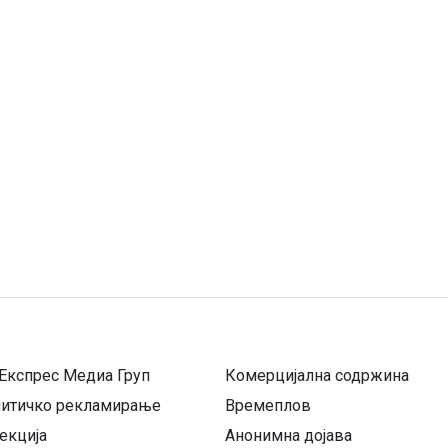
Експрес Медиа Груп
Комерцијална содржина
литичко рекламирање
Времеплов
екција
Анонимна дојава