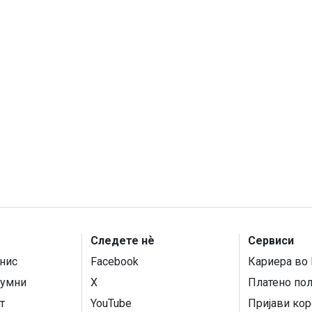
Следете нѐ
Сервиси
нис
Facebook
Кариера во 
умни
X
Платено по
т
YouTube
Пријави кор