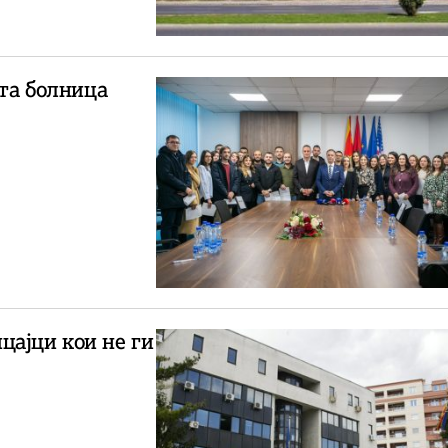
ата болница
цајци кои не ги