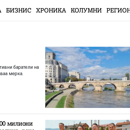
А
БИЗНИС
ХРОНИКА
КОЛУМНИ
РЕГИО
тивни баратели на
оваа мерка.
200 милиони