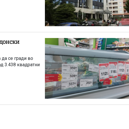
едонски
 да се гради во
од 3.438 квадратни