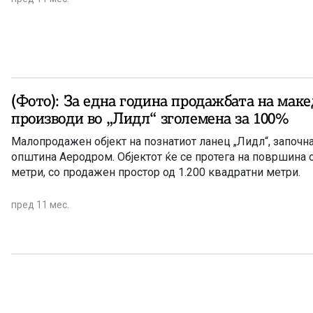
(Фото): За една година продажбата на мак
производи во „Лидл“ зголемена за 100%
Малопродажен објект на познатиот ланец „Лидл“, започна
општина Аеродром. Објектот ќе се протега на површина 
метри, со продажен простор од 1.200 квадратни метри.
пред 11 мес.