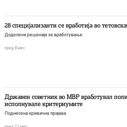
28 специјализанти се вработија во тетовск
Доделени решенија за вработување
пред 8 мес.
Државен советник во МВР вработувал поли
исполнувале критериумите
Поднесена кривична пријава
пред 11 мес.