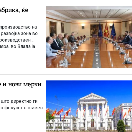
абрика, ќе
 производство на
развојна зона во
производствен
ера, во Влада ја
 за економија и
а браунфилд-
постоен објект од
ствените капацитети
е и нови мерки
 што директно ги
то фокусот е ставен