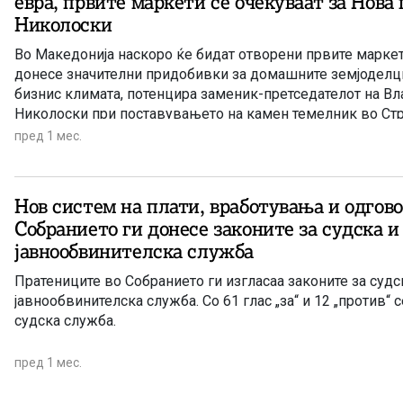
евра, првите маркети се очекуваат за Нова 
Николоски
Во Македонија наскоро ќе бидат отворени првите маркет
донесе значителни придобивки за домашните земјоделц
бизнис климата, потенцира заменик-претседателот на В
Николоски при поставувањето на камен темелник во Ст
пред 1 мес.
Нов систем на плати, вработувања и одгово
Собранието ги донесе законите за судска и
јавнообвинителска служба
Пратениците во Собранието ги изгласаа законите за судс
јавнообвинителска служба. Со 61 глас „за“ и 12 „против“ 
судска служба.
пред 1 мес.