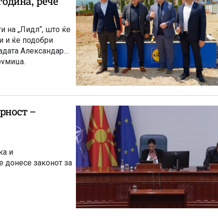
година, рече
и на „Лидл“, што ќе
и и ќе подобри
ладата Александар
румица.
рност –
ка и
се донесе законот за