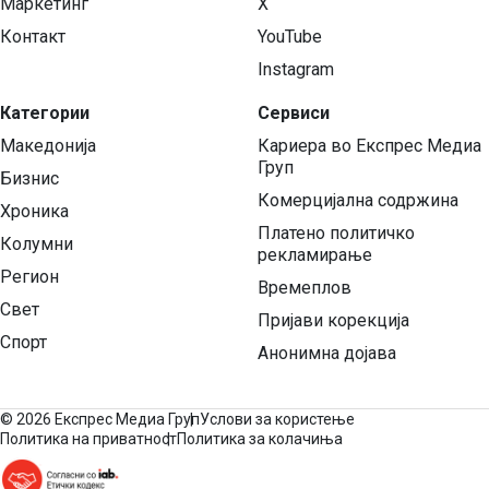
Маркетинг
X
Контакт
YouTube
Instagram
Категории
Сервиси
Македонија
Кариера во Експрес Медиа
Груп
Бизнис
Комерцијална содржина
Хроника
Платено политичко
Колумни
рекламирање
Регион
Времеплов
Свет
Пријави корекција
Спорт
Анонимна дојава
©
2026 Експрес Медиа Груп
Услови за користење
Политика на приватност
Политика за колачиња