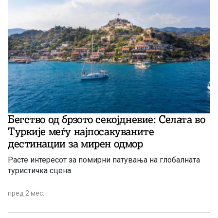
Бегство од брзото секојдневие: Селата во
Туркије меѓу најпосакуваните
дестинации за мирен одмор
Расте интересот за помирни патувања на глобалната
туристичка сцена
пред 2 мес.