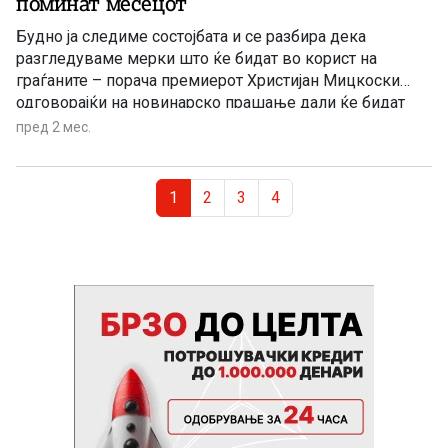
поминат месецот
Будно ја следиме состојбата и се разбира дека
разгледуваме мерки што ќе бидат во корист на
граѓаните – порача премиерот Христијан Мицкоски
одговорајќи на новинарско прашање дали ќе бидат
донесени нови економски таргет-мерки имајќи ја
пред 2 мес.
предвид стапката на инфлација. Мицкоски појасни
дека просечната инфлација е под 4,5 во првите четири
Page navigation
месеци и, како што рече, „е една од најниските, ако не
Current Page
Page
Page
Page
1
2
3
4
и најниска во регионот“.