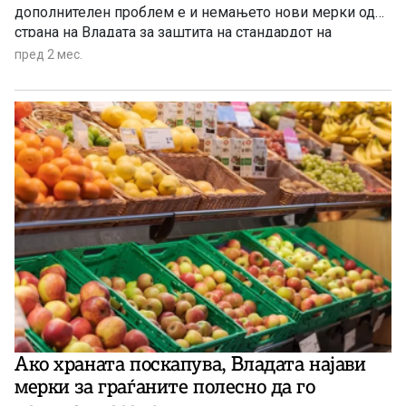
дополнителен проблем е и немањето нови мерки од
страна на Владата за заштита на стандардот на
граѓаните. Според опозицијата, секојдневните трошоци
пред 2 мес.
како храната, сметките и превозот стануваат сè
поголем товар за семејните буџети. Тие алармираат
дека синдикалната потрошувачка кошничка
континуирано расте, додека реалната куповна моќ на
граѓаните опаѓа.
Ако храната поскапува, Владата најави
мерки за граѓаните полесно да го