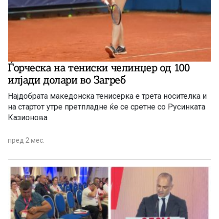
Ѓорческа на тениски челинџер од 100
илјади долари во Загреб
Најдобрата македонска тенисерка е трета носителка и
на стартот утре претпладне ќе се сретне со Русинката
Казионова
пред 2 мес.