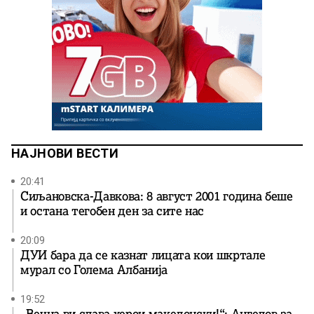
НАЈНОВИ ВЕСТИ
20:41
Сиљановска-Давкова: 8 август 2001 година беше
и остана тегобен ден за сите нас
20:09
ДУИ бара да се казнат лицата кои шкртале
мурал со Голема Албанија
19:52
„Вечна ви слава херои македонски!“: Ангелов за