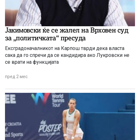
Јакимовски ќе се жалел на Врховен суд
за „политичката“ пресуда
Ексградоначалникот на Карпош тврди дека власта
сака да го спречи да се кандидира ако Лукровски не
се врати на функцијата
пред 2 мес.