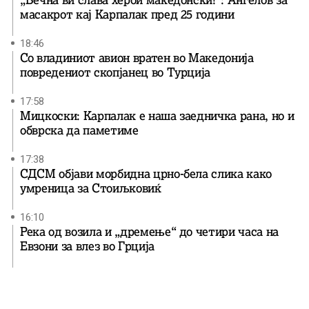
масакрот кај Карпалак пред 25 години
18:46
Со владиниот авион вратен во Македонија
повредениот скопјанец во Турција
17:58
Мицкоски: Карпалак е наша заедничка рана, но и
обврска да паметиме
17:38
СДСМ објави морбидна црно-бела слика како
умреница за Стоиљковиќ
16:10
Река од возила и „дремење“ до четири часа на
Евзони за влез во Грција