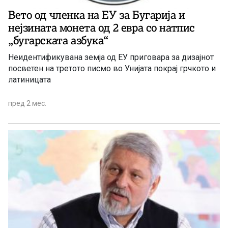
Вето од членка на ЕУ за Бугарија и
нејзината монета од 2 евра со натпис
„бугарската азбука“
Неидентификувана земја од ЕУ приговара за дизајнот
посветен на третото писмо во Унијата покрај грчкото и
латиницата
пред 2 мес.