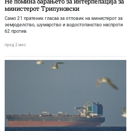
Не помина барањето за интерпелација за
министерот Трипуновски
Само 21 пратеник гласаа за отповик на министерот за
земјоделство, шумарство и водостопанство наспроти
62 против
пред 2 мес.