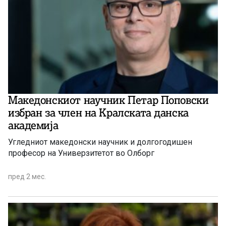
Македонскиот научник Петар Поповски
избран за член на Кралската данска
академија
Угледниот македонски научник и долгогодишен
професор на Универзитетот во Олборг
пред 2 мес.