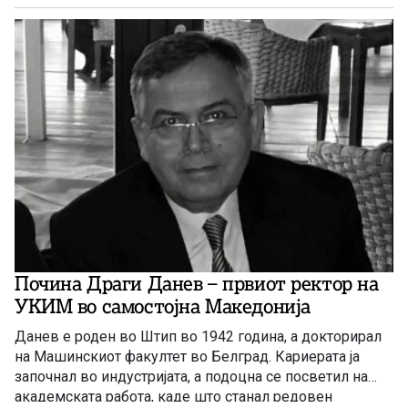
Почина Драги Данев – првиот ректор на
УКИМ во самостојна Македонија
Данев е роден во Штип во 1942 година, а докторирал
на Машинскиот факултет во Белград. Кариерата ја
започнал во индустријата, а подоцна се посветил на
академската работа, каде што станал редовен