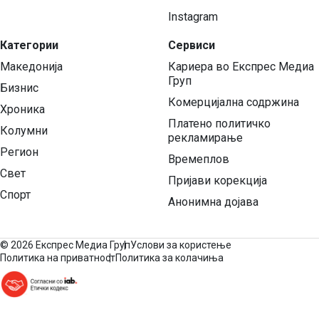
Instagram
Категории
Сервиси
Македонија
Кариера во Експрес Медиа
Груп
Бизнис
Комерцијална содржина
Хроника
Платено политичко
Колумни
рекламирање
Регион
Времеплов
Свет
Пријави корекција
Спорт
Анонимна дојава
©
2026 Експрес Медиа Груп
Услови за користење
Политика на приватност
Политика за колачиња