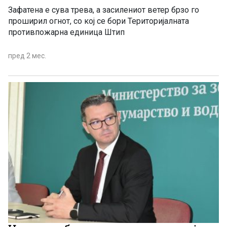
Зафатена е сува трева, а засилениот ветер брзо го
проширил огнот, со кој се бори Територијалната
противпожарна единица Штип
пред 2 мес.