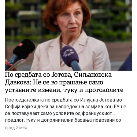
По средбата со Јотова, Сиљановска
Давкова: Не се во прашање само
уставните измени, туку и протоколите
Претседателката по средбата со Илијана Јотова во
Софија изјави дека за напредок на земјава кон ЕУ не
се поставуваат само условите од францускиот
предлог, туку и дополнителни барања поврзани со
работата на историската комисија
пред 2 мес.