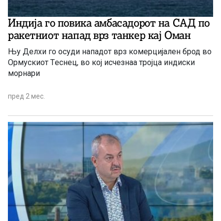
Индија го повика амбасадорот на САД по
ракетниот напад врз танкер кај Оман
Њу Делхи го осуди нападот врз комерцијален брод во
Ормускиот Tеснец, во кој исчезнаа тројца индиски
морнари
пред 2 мес.