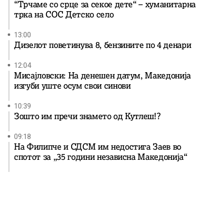
“Трчаме со срце за секое дете“ – хуманитарна
трка на СОС Детско село
13:00
Дизелот поветинува 8, бензините по 4 денари
12:04
Мисајловски: На денешен датум, Македонија
изгуби уште осум свои синови
10:39
Зошто им пречи знамето од Кутлеш!?
09:18
На Филипче и СДСМ им недостига Заев во
спотот за „35 години независна Македонија“