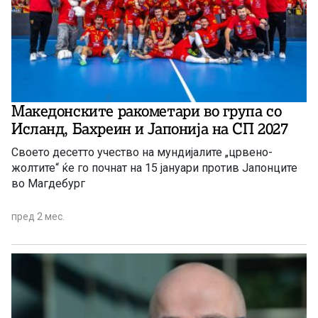
Македонските ракометари во група со
Исланд, Бахреин и Јапонија на СП 2027
Своето десетто учество на мундијалите „црвено-
жолтите“ ќе го почнат на 15 јануари против Јапонците
во Магдебург
пред 2 мес.