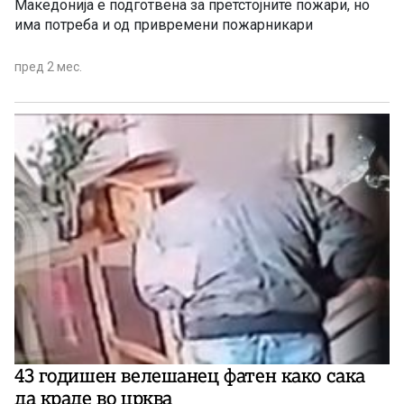
Македонија е подготвена за претстојните пожари, но
има потреба и од привремени пожарникари
пред 2 мес.
43 годишен велешанец фатен како сака
да краде во црква