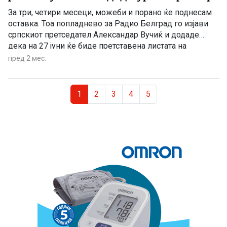
За три, четири месеци, можеби и порано ќе поднесам
оставка. Тоа попладнево за Радио Белград го изјави
српскиот претседател Александар Вучиќ и додаде
дека на 27 јуни ќе биде претставена листата на
владејачката СНС за претстојните парламентарни
пред 2 мес.
избори
Page navigation
Current Page
Page
Page
Page
Page
1
2
3
4
5