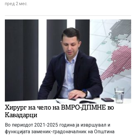
професор и автор на над 150 научни трудови и повеќе
пред 2 мес.
учебници од областа на машинството
Хирург на чело на ВМРО-ДПМНЕ во
Кавадарци
Во периодот 2021-2025 година ја извршувал и
функцијата заменик-градоначалник на Општина