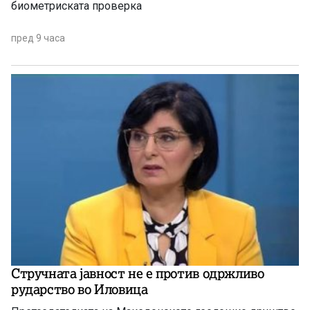
биометриската проверка
пред 9 часа
Стручната јавност не е против одржливо
рударство во Иловица