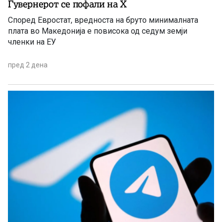
Гувернерот се пофали на Х
Според Евростат, вредноста на бруто минималната
плата во Македонија е повисока од седум земји
членки на ЕУ
пред 2 дена