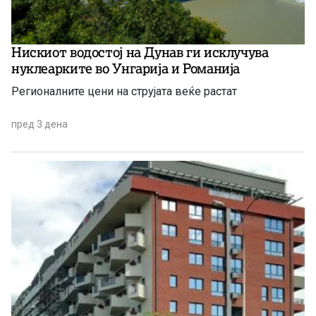
Нискиот водостој на Дунав ги исклучува
нуклеарките во Унгарија и Романија
Регионалните цени на струјата веќе растат
пред 3 дена