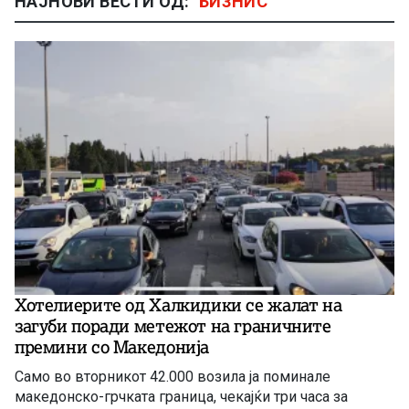
НАЈНОВИ ВЕСТИ ОД:
БИЗНИС
Хотелиерите од Халкидики се жалат на
загуби поради метежот на граничните
премини со Македонија
Само во вторникот 42.000 возила ја поминале
македонско-грчката граница, чекајќи три часа за