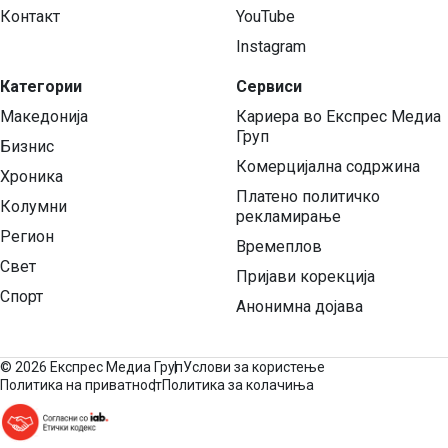
Контакт
YouTube
Instagram
Категории
Сервиси
Македонија
Кариера во Експрес Медиа
Груп
Бизнис
Комерцијална содржина
Хроника
Платено политичко
Колумни
рекламирање
Регион
Времеплов
Свет
Пријави корекција
Спорт
Анонимна дојава
©
2026 Експрес Медиа Груп
Услови за користење
Политика на приватност
Политика за колачиња