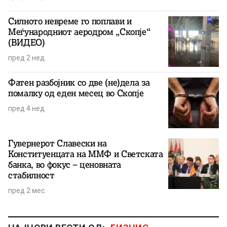
Силното невреме го поплави и
Меѓународниот аеродром „Скопје“
(ВИДЕО)
пред 2 нед.
Фатен разбојник со две (не)дела за
помалку од еден месец во Скопје
пред 4 нед.
Гувернерот Славески на
Конституенцата на ММФ и Светската
банка, во фокус – ценовната
стабилност
пред 2 мес.