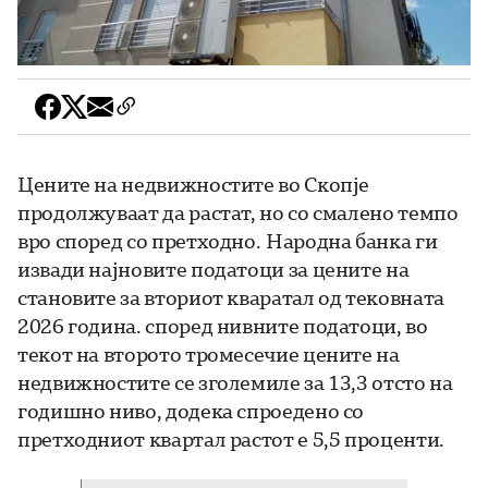
Цените на недвижностите во Скопје
продолжуваат да растат, но со смалено темпо
вро според со претходно. Народна банка ги
извади најновите податоци за цените на
становите за вториот кваратал од тековната
2026 година. според нивните податоци, во
текот на второто тромесечие цените на
недвижностите се зголемиле за 13,3 отсто на
годишно ниво, додека спроедено со
претходниот квартал растот е 5,5 проценти.