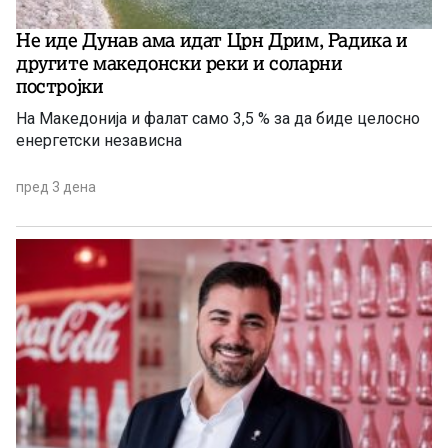
Не иде Дунав ама идат Црн Дрим, Радика и
другите македонски реки и соларни
постројки
На Македонија и фалат само 3,5 % за да биде целосно
енергетски независна
пред 3 дена