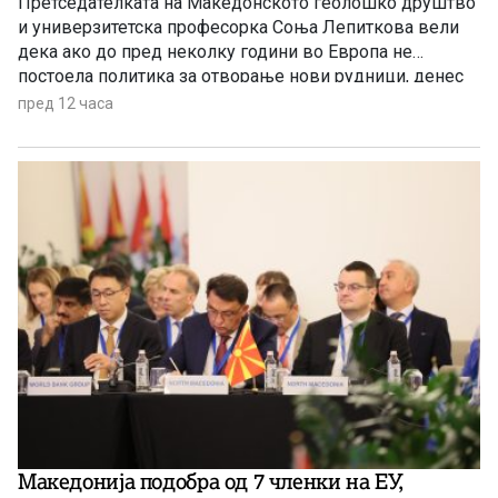
Претседателката на Македонското геолошко друштво
и универзитетска професорка Соња Лепиткова вели
дека ако до пред неколку години во Европа не
постоела политика за отворање нови рудници, денес
таа политика е апсолутно сменета и листата на
пред 12 часа
критични минерали само се зголемува.
Македонија подобра од 7 членки на ЕУ,