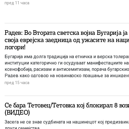
пред 11 часа
Радев: Во Втората светска војна Бугарија ја
своја еврејска заедница од ужасите на на
логори!
Бугарија има долга традиција на етничка и верска толеран
институции категорично ги осудуваат манифестациите на
ксенофобија, расизам и антисемитизам, порача бугарск
Радев како одговор на новинарско прашање за инцидент
група млади Евреи од Италија. Инцидентот се случил во 
пред 15 часа
одморалиште на 2 август, додека во градот се одвивал 
фестивал.
Се бара Тетовец/Тетовка кој блокирал 8 во
(ВИДЕО)
Засега не се знае судбината на нашинецот кој предизвик
други семејства