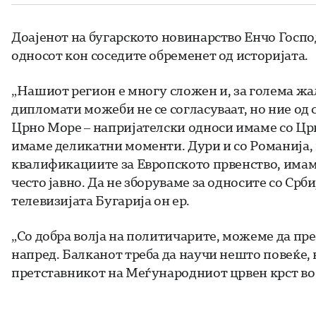
Доајенот на бугарското новинарство Енчо Господ
односот кон соседите обременет од историјата.
„Нашиот регион е многу сложен и, за голема жа
дипломати можеби не се согласуваат, но ние од 
Црно Море – напријателски односи имаме со Црн
имаме деликатни моменти. Дури и со Романија, и 
квалификациите за Европското првенство, имам
често јавно. Да не зборуваме за односите со Срби
телевизијата Бугарија он ер.
„Со добра волја на политичарите, можеме да пре
напред. Балканот треба да научи нешто повеќе, 
претставникот на Меѓународниот црвен крст во