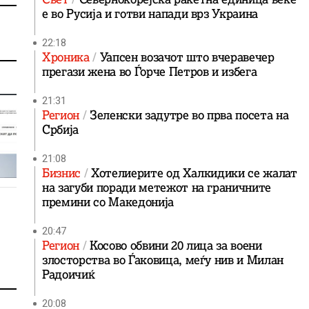
е во Русија и готви напади врз Украина
22:18
Хроника
Уапсен возачот што вчеравечер
прегази жена во Ѓорче Петров и избега
21:31
Регион
Зеленски задутре во прва посета на
Србија
21:08
Бизнис
Хотелиерите од Халкидики се жалат
на загуби поради метежот на граничните
премини со Македонија
20:47
Регион
Косово обвини 20 лица за воени
злосторства во Ѓаковица, меѓу нив и Милан
Радоичиќ
20:08