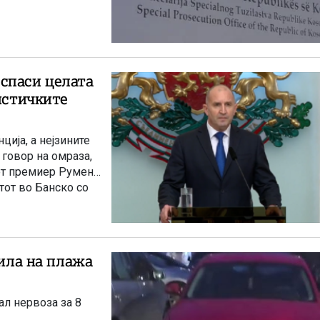
 спаси целата
цистичките
ција, а нејзините
 говор на омраза,
иот премиер Румен
от во Банско со
познатото бугарско
големиот џез
зила на плажа
ал нервоза за 8