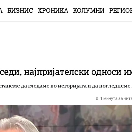
А
БИЗНИС
ХРОНИКА
КОЛУМНИ
РЕГИО
оседи, најпријателски односи и
станеме да гледаме во историјата и да погледнеме
1 минута за чи