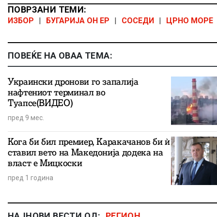
ПОВРЗАНИ ТЕМИ:
ИЗБОР
|
БУГАРИЈА ОН ЕР
|
СОСЕДИ
|
ЦРНО МОРЕ
ПОВЕЌЕ НА ОВАА ТЕМА:
Украински дронови го запалија
нафтениот терминал во
Туапсе(ВИДЕО)
пред 9 мес.
Кога би бил премиер, Каракачанов би ѝ
ставил вето на Македонија додека на
власт е Мицкоски
пред 1 година
НАЈНОВИ ВЕСТИ ОД:
РЕГИОН