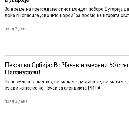
За време на претседателскиот мандат побара Бугарија да биде на
дека ги спасила „своиите Евреи“ за време на Втората све
пред 2 дена
Пекол во Србија: Во Чачак измерени 50 сте
Целзиусови!
Ненормално е жешко, не можете да дишете, не можете 
изјави жителка на Чачак за агенцијата РИНА
пред 3 дена