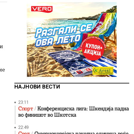
 и
,
ме
НАЈНОВИ ВЕСТИ
23:11
Спорт
Конференциска лига: Шкендија падна
во финишот во Шкотска
22:49
Свет
Севернокорејска ракетна единица веќе