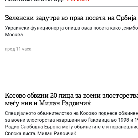
Зеленски задутре во прва посета на Србија
Украински функционер ја опиша оваа посета како „симбо
Москва
пред 11 часа
Косово обвини 20 лица за воени злосторства
меѓу нив и Милан Радоичиќ
Специјалното обвинителство на Косово поднесе обвинен
за воени злосторства извршени во Ѓаковица во 1998 и 19
Радио Слободна Европа меѓу обвинетите е и поранешнио
Српска листа, Милан Радоичиќ