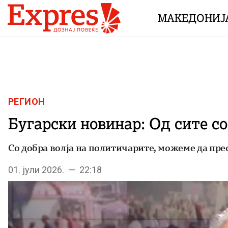
Skip to content
МАКЕДОНИЈ
РЕГИОН
Бугарски новинар: Од сите с
Со добра волја на политичарите, можеме да пре
01. јули 2026. — 22:18