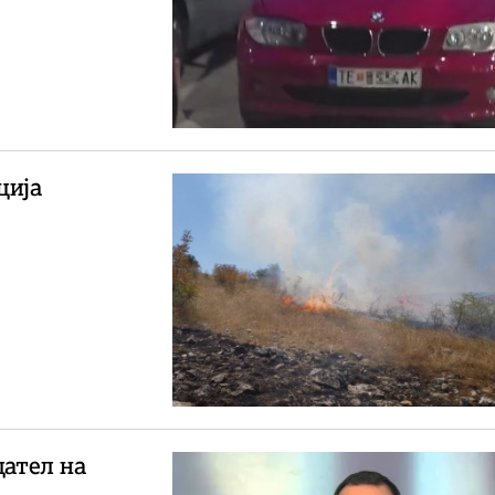
ција
датeл на