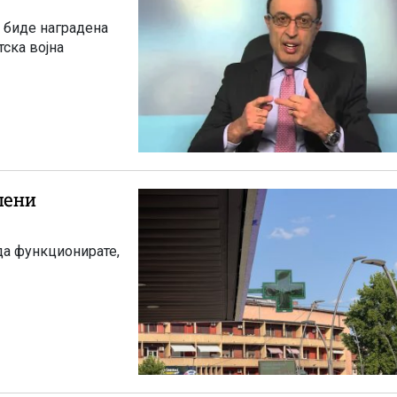
градена
тска војна
пени
да функционирате,