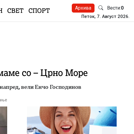
Архива
Вести:
0
Н
СВЕТ
СПОРТ
Петок, 7. Август 2026.
маме со – Црно Море
 напред, вели Енчо Господинов
тање