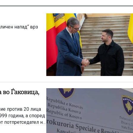
личен напад“ врз
 во Ѓаковица,
ие против 20 лица
99 година, а според
т потпретседател на