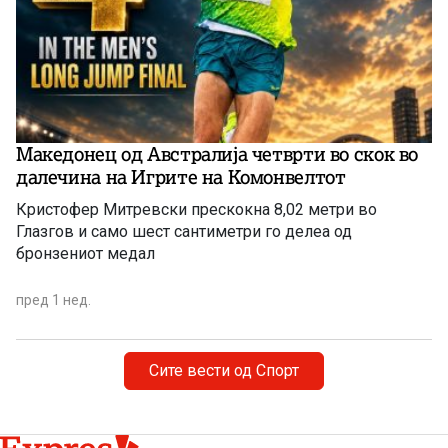
Македонец од Австралија четврти во скок во
далечина на Игрите на Комонвелтот
Кристофер Митревски прескокна 8,02 метри во
Глазгов и само шест сантиметри го делеа од
бронзениот медал
пред 1 нед.
Сите вести од Спорт