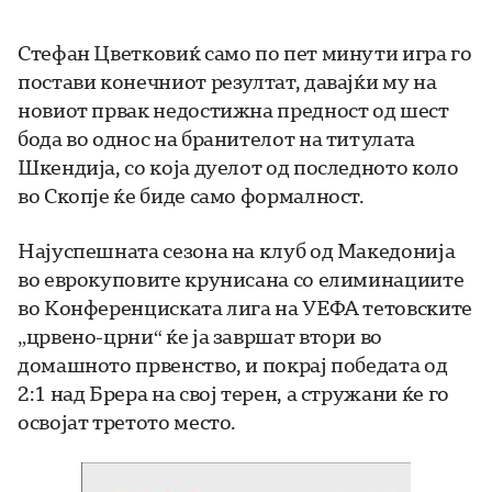
Стефан Цветковиќ само по пет минути игра го
постави конечниот резултат, давајќи му на
новиот првак недостижна предност од шест
бода во однос на бранителот на титулата
Шкендија, со која дуелот од последното коло
во Скопје ќе биде само формалност.
Најуспешната сезона на клуб од Македонија
во еврокуповите крунисана со елиминациите
во Конференциската лига на УЕФА тетовските
„црвено-црни“ ќе ја завршат втори во
домашното првенство, и покрај победата од
2:1 над Брера на свој терен, а стружани ќе го
освојат третото место.