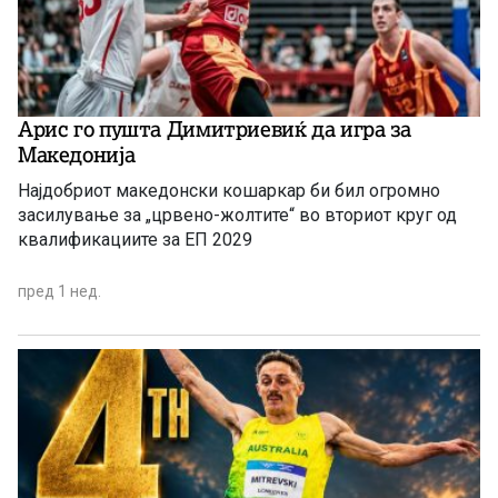
Арис го пушта Димитриевиќ да игра за
Македонија
Најдобриот македонски кошаркар би бил огромно
засилување за „црвено-жолтите“ во вториот круг од
квалификациите за ЕП 2029
пред 1 нед.