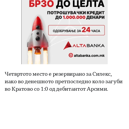
Четвртото место е резервирано за Силекс,
иако во денешното претпоследно коло загуби
во Кратово со 1:0 од дебитантот Арсими.