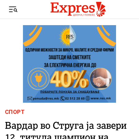
Skip to content
Menu
СПОРТ
Вардар во Струга ја завери
12. титула шампион на