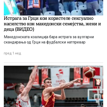
Истрага за Грци кои користеле сексуално
насилство кон македонски семејства, жени и
деца (ВИДЕО)
Македонската коалиција бара истрага за вулгарни
скандирања од Грци на фудбалски натпревар
пред 1 нед.