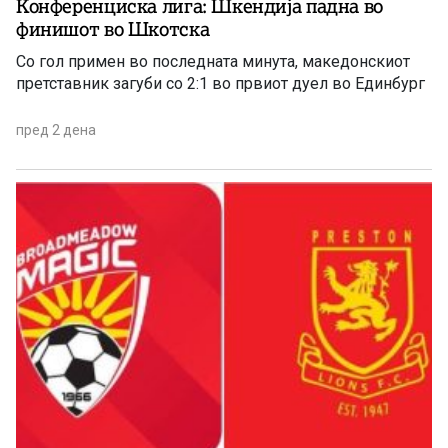
Конференциска лига: Шкендија падна во
финишот во Шкотска
Со гол примен во последната минута, македонскиот
претставник загуби со 2:1 во првиот дуел во Единбург
пред 2 дена