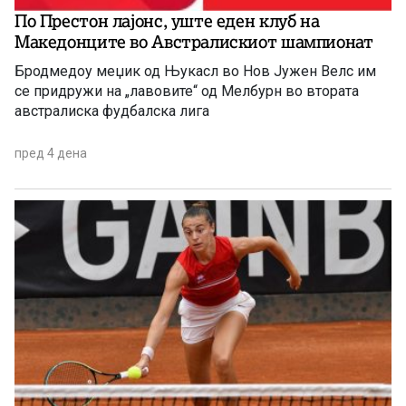
По Престон лајонс, уште еден клуб на
Македонците во Австралискиот шампионат
Бродмедоу меџик од Њукасл во Нов Јужен Велс им
се придружи на „лавовите“ од Мелбурн во втората
австралиска фудбалска лига
пред 4 дена