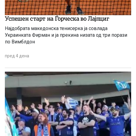
Успешен старт на Ѓорческа во Лајпциг
Најдобрата македонска тенисерка ја совлада
Украинката Фирман и ја прекина низата од три порази
по Вимблдон
пред 4 дена