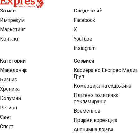
За нас
Следете нѐ
Импресум
Facebook
Маркетинг
X
Контакт
YouTube
Instagram
Категории
Сервиси
Македонија
Кариера во Експрес Медиа
Груп
Бизнис
Комерцијална содржина
Хроника
Платено политичко
Колумни
рекламирање
Регион
Времеплов
Свет
Пријави корекција
Спорт
Анонимна дојава