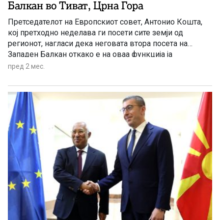
Балкан во Тиват, Црна Гора
Претседателот на Европскиот совет, Антонио Кошта,
кој претходно неделава ги посети сите земји од
регионот, нагласи дека неговата втора посета на
Западен Балкан откако е на оваа функција ја
потврдува континуираната посветеност на Европската
пред 2 мес.
Унија кон регионот.