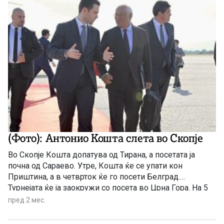
(Фото): Антонио Кошта слета во Скопје
Во Скопје Кошта допатува од Тирана, а посетата ја
почна од Сараево. Утре, Кошта ќе се упати кон
Приштина, а в четврток ќе го посети Белград.
Турнејата ќе ја заокружи со посета во Црна Гора. На 5
јуни Кошта ќе биде копретседавач на самитот ЕУ –
пред 2 мес.
Западен Балкан, чија главна тема е „Заедничкиот
просперитет и стабилност на ЕУ и Западен Балкан“