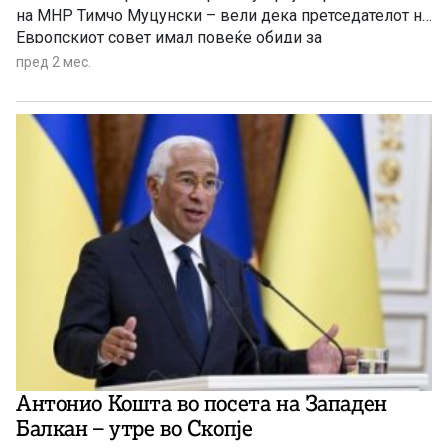
на МНР Тимчо Муцунски – вели дека претседателот на
Европскиот совет имал повеќе обиди за
постигнување на решение. Во таа насока ќе продолжи
пред 2 мес.
и утрешната средба со Кошта.
Антонио Кошта во посета на Западен
Балкан – утре во Скопје