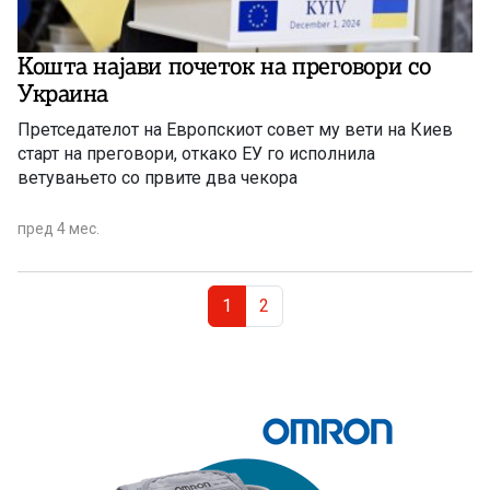
Кошта најави почеток на преговори со
Украина
Претседателот на Европскиот совет му вети на Киев
старт на преговори, откако ЕУ го исполнила
ветувањето со првите два чекора
пред 4 мес.
Page navigation
Current Page
Page
1
2