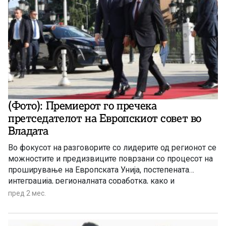
(Фото): Премиерот го пречека
претседателот на Европскиот совет во
Владата
Во фокусот на разговорите со лидерите од регионот се
можностите и предизвиците поврзани со процесот на
проширување на Европската Унија, постепената
интеграција, регионалната соработка, како и
прашањата за безбедноста и стабилноста.
пред 2 мес.