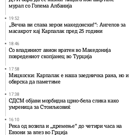
мурал со Голема Албанија
19:52
„Вечна ви слава херои македонски!“: Ангелов за
масакрот кај Карпалак пред 25 години
18:46
Со владиниот авион вратен во Македонија
повредениот скопјанец во Турција
17:58
Мицкоски: Карпалак е наша заедничка рана, но и
обврска да паметиме
17:38
СДСМ објави морбидна црно-бела слика како
умреница за Стоиљковиќ
16:10
Река од возила и „дремење“ до четири часа на
Евзони за влез во Грција