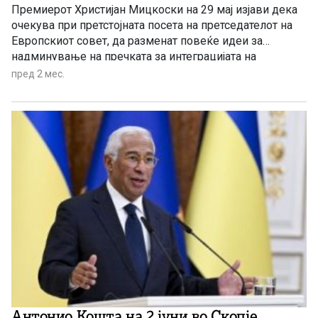
Премиерот Христијан Мицкоски на 29 мај изјави дека
очекува при претстојната посета на претседателот на
Европскиот совет, да разменат повеќе идеи за
надминување на пречката за интеграцијата на
државава во Европската унија од, како што рече,
пред 2 мес.
вештачкото билатерално барање
Антонио Кошта на 2 јуни во Скопје