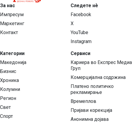
За нас
Следете нѐ
Импресум
Facebook
Маркетинг
X
Контакт
YouTube
Instagram
Категории
Сервиси
Македонија
Кариера во Експрес Медиа
Груп
Бизнис
Комерцијална содржина
Хроника
Платено политичко
Колумни
рекламирање
Регион
Времеплов
Свет
Пријави корекција
Спорт
Анонимна дојава