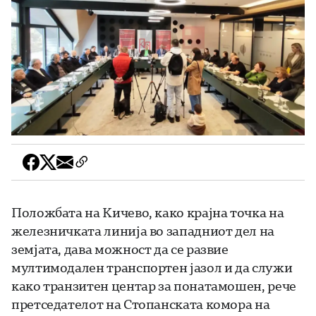
Положбата на Кичево, како крајна точка на
железничката линија во западниот дел на
земјата, дава можност да се развие
мултимодален транспортен јазол и да служи
како транзитен центар за понатамошен, рече
претседателот на Стопанската комора на