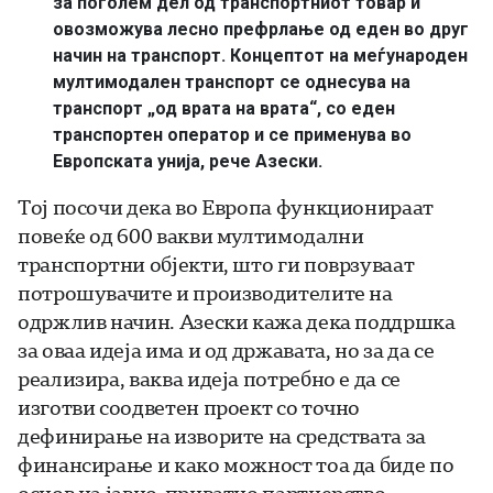
за поголем дел од транспортниот товар и
овозможува лесно префрлање од еден во друг
начин на транспорт. Концептот на меѓународен
мултимодален транспорт се однесува на
транспорт „од врата на врата“, со еден
транспортен оператор и се применува во
Европската унија, рече Азески.
Тој посочи дека во Европа функционираат
повеќе од 600 вакви мултимодални
транспортни објекти, што ги поврзуваат
потрошувачите и производителите на
одржлив начин. Азески кажа дека поддршка
за оваа идеја има и од државата, но за да се
реализира, ваква идеја потребно е да се
изготви соодветен проект со точно
дефинирање на изворите на средствата за
финансирање и како можност тоа да биде по