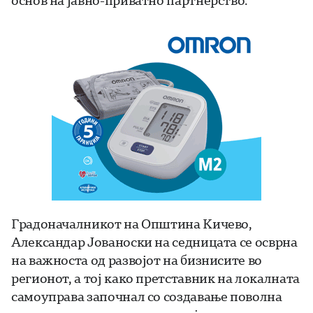
основ на јавно-приватно партнерство.
Градоначалникот на Општина Кичево,
Александар Јованоски на седницата се осврна
на важноста од развојот на бизнисите во
регионот, а тој како претставник на локалната
самоуправа започнал со создавање поволна