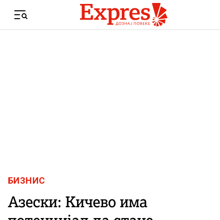
Skip to content
Menu
БИЗНИС
Азески: Кичево има