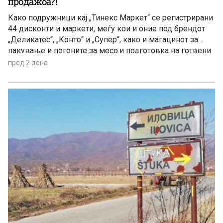
продажба?!
Како подружници кај „Тинекс Маркет“ се регистрирани
44 дисконти и маркети, меѓу кои и оние под брендот
„Деликатес“, „Конто“ и „Супер“, како и магацинот за
пакување и погоните за месо.и подготовка на готвени
јадења. Префрлен е и центарот за логистика, односно
пред 2 дена
за складирање стока во Петровец.