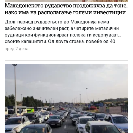
Македонското рударство продолжува да тоне,
иако има на располагање големи инвестиции
Долг период рударството во Македонија нема
забележано значителен раст, а четирите металични
рудници кои функционираат полека ги исцрпуваат
своите капацитети. Од друга страна, повеќе од 40
години се нема реализирано ниту една голема
пред 2 дена
инвестиција во оваа гранка, а во моментов
единствена сериозна најава има за проектот за рудник
за бакар во Иловица.