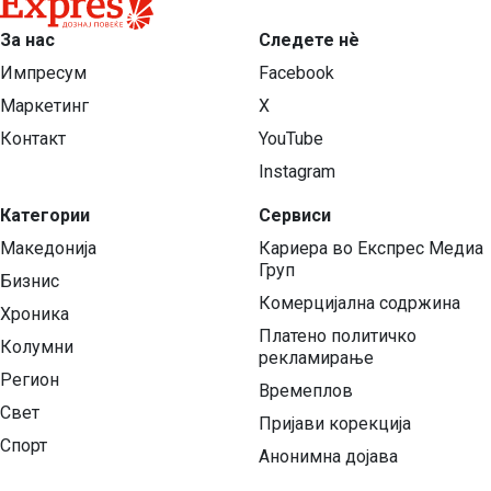
За нас
Следете нѐ
Импресум
Facebook
Маркетинг
X
Контакт
YouTube
Instagram
Категории
Сервиси
Македонија
Кариера во Експрес Медиа
Груп
Бизнис
Комерцијална содржина
Хроника
Платено политичко
Колумни
рекламирање
Регион
Времеплов
Свет
Пријави корекција
Спорт
Анонимна дојава