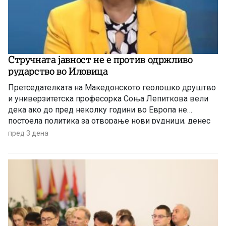
Стручната јавност не е против одржливо
рударство во Иловица
Претседателката на Македонското геолошко друштво
и универзитетска професорка Соња Лепиткова вели
дека ако до пред неколку години во Европа не
постоела политика за отворање нови рудници, денес
таа политика е апсолутно сменета и листата на
пред 3 дена
критични минерали само се зголемува.