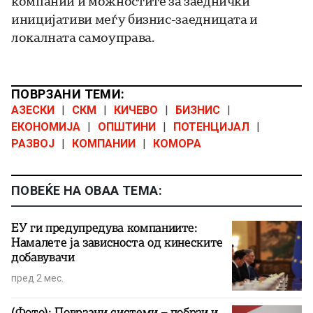
компании и можностите за заеднички
иницијативи меѓу бизнис-заедницата и
локалната самоуправа.
ПОВРЗАНИ ТЕМИ:
АЗЕСКИ
|
СКМ
|
КИЧЕВО
|
БИЗНИС
|
ЕКОНОМИЈА
|
ОПШТИНИ
|
ПОТЕНЦИЈАЛ
|
РАЗВОЈ
|
КОМПАНИИ
|
КОМОРА
ПОВЕЌЕ НА ОВАА ТЕМА:
ЕУ ги предупредува компаниите:
Намалете ја зависноста од кинеските
добавувачи
пред 2 мес.
(Фото): Поврзани системи – побрзи и