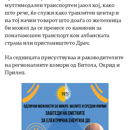
мултимодален транспортен јазол кој, како
што рече, ќе служи како транзитен центар и
на тој начин товарот што доаѓа со железница
би можел да се пренесе со камиони за
понатамошен транспорт кон албанската
страна или пристаништето Драч.
На седницата присуствуваа и раководителите
на регионалните комори од Битола, Охрид и
Прилеп.