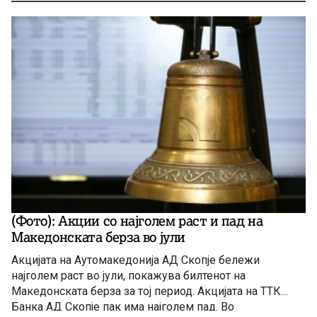
(Фото): Акции со најголем раст и пад на
Македонската берза во јули
Акцијата на Аутомакедонија АД Скопје бележи
најголем раст во јули, покажува билтенот на
Македонската берза за тој период. Акцијата на ТТК
Банка АД Скопје пак има најголем пад. Во