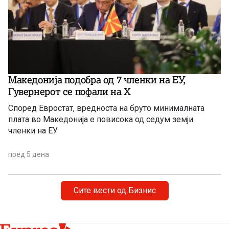
Македонија подобра од 7 членки на ЕУ,
Гувернерот се пофали на Х
Според Евростат, вредноста на бруто минималната
плата во Македонија е повисока од седум земји
членки на ЕУ
пред 5 дена
Сите вести од Бизнис