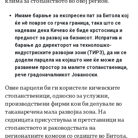
клима за стопанството во овој регион.
Имаме барање за експресен пат за Битола кој
ќе нè поврзе со грчка граница, така што се
надевам дека Кичево ќе биде крстосница и
предност за развој на бизнисот. Испратив и
барање до директорот на технолошко-
индустриските развојни зони (ТИРЗ), да ни се
додели парцела на којашто ние ќе може да
развиеме простор за малите стопанственици,
рече градоначалникот Јованоски.
Овие парцели би ги користеле кичевските
стопанственици, односно за услужни,
производствени фирми кои би делувале во
таканаречена мала развојна зона. На
седницата присуствуваа и претставници на
стопанството и раководствата на
регионалните комори со седиште во Битола,