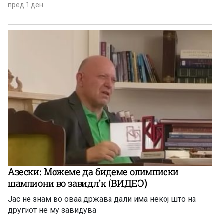
продолжение целосно и другите акции со најголем
пред 1 ден
раст и пад за јулскиот период.
Азески: Можеме да бидеме олимписки
шампиони во завидл’к (ВИДЕО)
Јас не знам во оваа држава дали има некој што на
другиот не му завидува