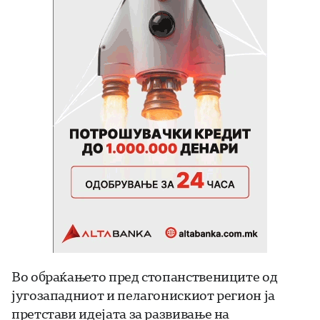
Во обраќањето пред стопанствениците од
југозападниот и пелагонискиот регион ја
претстави идејата за развивање на