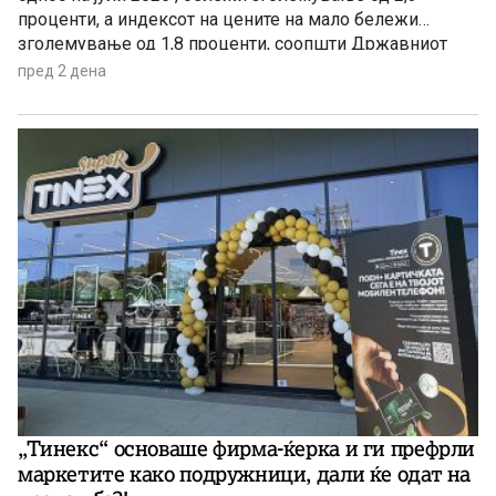
проценти, а индексот на цените на мало бележи
зголемување од 1,8 проценти, соопшти Државниот
завод за статистика. Станува збор за благо забавување
пред 2 дена
на инфлацијата ако се земе предвид дека во јуни
годишната стапка на инфлација изнесуваше 3,4
проценти.
„Тинекс“ основаше фирма-ќерка и ги префрли
маркетите како подружници, дали ќе одат на