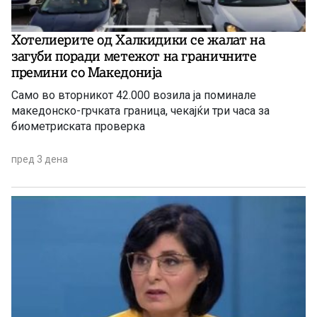
Хотелиерите од Халкидики се жалат на
загуби поради метежот на граничните
премини со Македонија
Само во вторникот 42.000 возила ја поминале
македонско-грчката граница, чекајќи три часа за
биометриската проверка
пред 3 дена