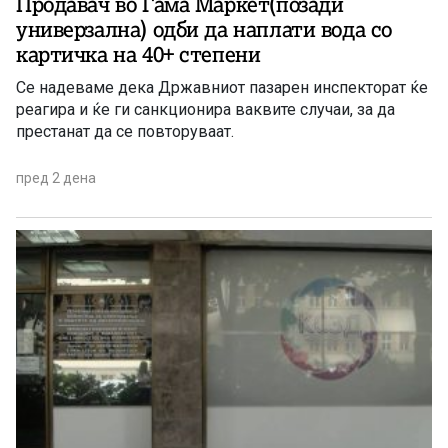
Продавач во Гама Маркет(позади
универзална) одби да наплати вода со
картичка на 40+ степени
Се надеваме дека Државниот пазарен инспекторат ќе
реагира и ќе ги санкционира ваквите случаи, за да
престанат да се повторуваат.
пред 2 дена