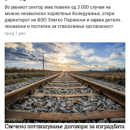
Во јавниот сектор има повеќе од 3.000 случаи на
можно незаконско користење боледување, откри
директорот на ФЗО Златко Перински и најави детални
проверки и постапки за утврдување одговорност
пред 1 ден
Свечено потпишување договори за изградбата