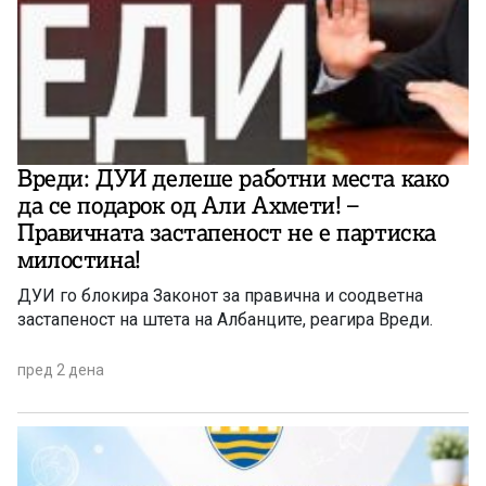
Вреди: ДУИ делеше работни места како
да се подарок од Али Ахмети! –
Правичната застапеност не е партиска
милостина!
ДУИ го блокира Законот за правична и соодветна
застапеност на штета на Албанците, реагира Вреди.
пред 2 дена