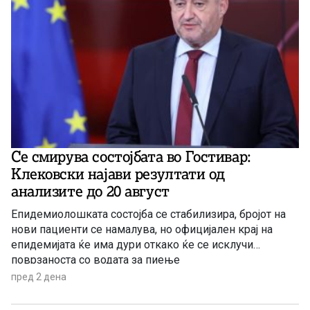
Се смирува состојбата во Гостивар:
Клековски најави резултати од
анализите до 20 август
Епидемиолошката состојба се стабилизира, бројот на
нови пациенти се намалува, но официјален крај на
епидемијата ќе има дури откако ќе се исклучи
поврзаноста со водата за пиење
пред 2 дена