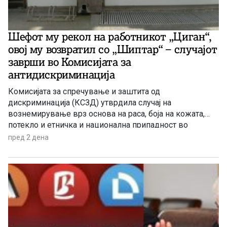
Шефот му рекол на работникот „Циган“,
овој му возвратил со „Шиптар“ – случајот
заврши во Комисијата за
антидискриминација
Комисијата за спречување и заштита од
дискриминација (КСЗД) утврдила случај на
вознемирување врз основа на раса, боја на кожата,
потекло и етничка и национална припадност во
работата и работните односи, сторена од шеф Албанец
пред 2 дена
кон работник од ромска националност.