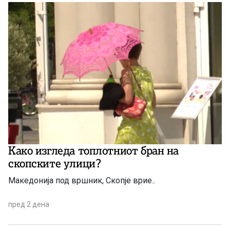
Како изгледа топлотниот бран на
скопските улици?
Македонија под вршник, Скопје врие..
пред 2 дена