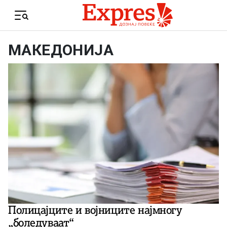
Skip to content
Menu
МАКЕДОНИЈА
Полицајците и војниците најмногу
„боледуваат“