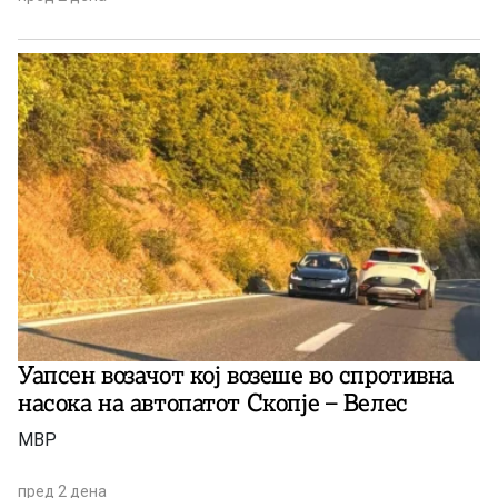
Уапсен возачот кој возеше во спротивна
насока на автопатот Скопје – Велес
МВР
пред 2 дена