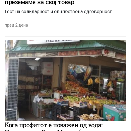
преземаме на свој товар
Гест на солидарност и општествена одговорност
пред 2 дена
Кога профитот е поважен од вода: