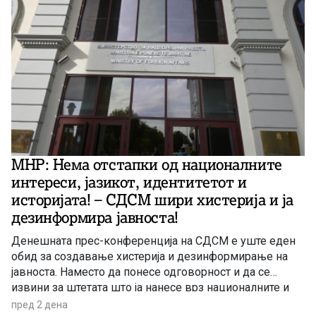
МНР: Нема отстапки од националните
интереси, јазикот, идентитетот и
историјата! – СДСМ шири хистерија и ја
дезинформира јавноста!
Денешната прес-конференција на СДСМ е уште еден
обид за создавање хистерија и дезинформирање на
јавноста. Наместо да понесе одговорност и да се
извини за штетата што ја нанесе врз националните и
надворешнополитичките позиции на државата, СДСМ
пред 2 дена