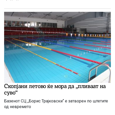
Скопјани летово ќе мора да „пливаат на
суво“
Базенот СЦ „Борис Трајковски“ е затворен по штетите
од невремето