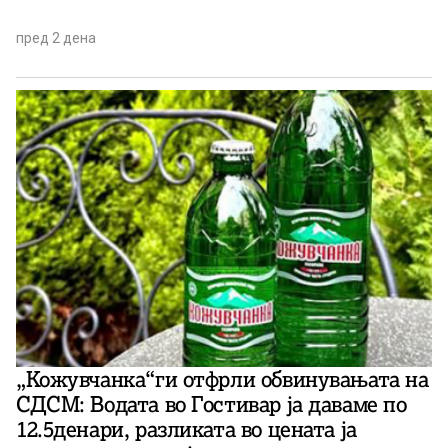
пред 2 дена
„Кожувчанка“ги отфрли обвинувањата на
СДСМ: Водата во Гостивар ја даваме по
12.5денари, разликата во цената ја