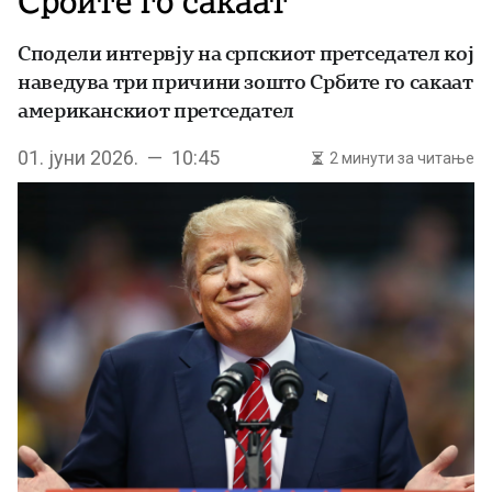
Србите го сакаат
Сподели интервју на српскиот претседател кој
наведува три причини зошто Србите го сакаат
американскиот претседател
01. јуни 2026. — 10:45
2 минути за читање