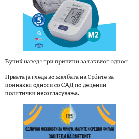
Вучиќ наведе три причини за таквиот однос:
Првата ја гледа во желбата на Србите за
поинакви односи со САД по децении
политички несогласувања.