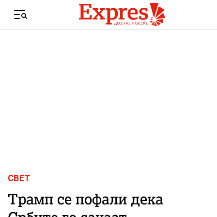
Skip to content
Menu
СВЕТ
Трамп се пофали дека