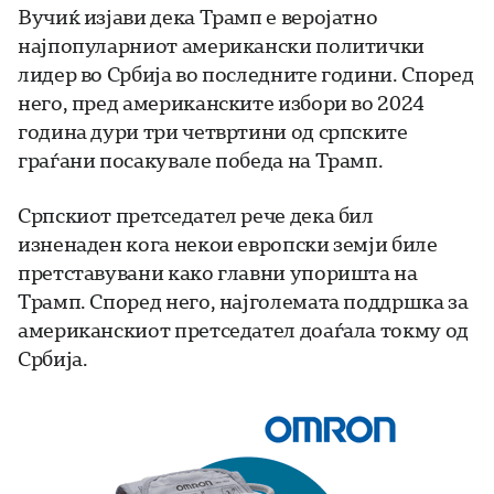
Вучиќ изјави дека Трамп е веројатно
најпопуларниот американски политички
лидер во Србија во последните години. Според
него, пред американските избори во 2024
година дури три четвртини од српските
граѓани посакувале победа на Трамп.
Српскиот претседател рече дека бил
изненаден кога некои европски земји биле
претставувани како главни упоришта на
Трамп. Според него, најголемата поддршка за
американскиот претседател доаѓала токму од
Србија.