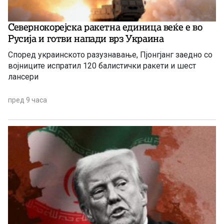
Севернокорејска ракетна единица веќе е во
Русија и готви напади врз Украина
Според украинското разузнавање, Пјонгјанг заедно со
војниците испратил 120 балистички ракети и шест
лансери
пред 9 часа