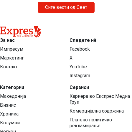
Сите вести од Свет
За нас
Следете нѐ
Импресум
Facebook
Маркетинг
X
Контакт
YouTube
Instagram
Категории
Сервиси
Македонија
Кариера во Експрес Медиа
Груп
Бизнис
Комерцијална содржина
Хроника
Платено политичко
Колумни
рекламирање
Регион