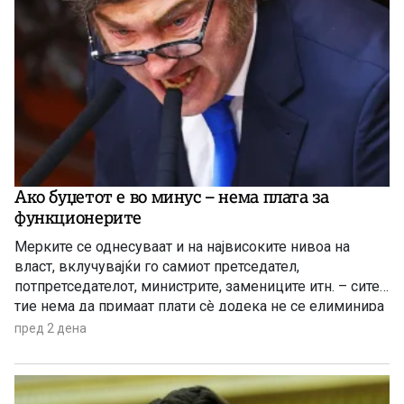
Ако буџетот е во минус – нема плата за
функционерите
Мерките се однесуваат и на највисоките нивоа на
власт, вклучувајќи го самиот претседател,
потпретседателот, министрите, замениците итн. – сите
тие нема да примаат плати сè додека не се елиминира
буџетскиот дефицит
пред 2 дена