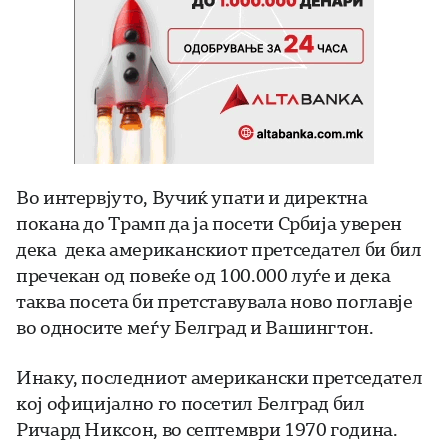
Во интервјуто, Вучиќ упати и директна
покана до Трамп да ја посети Србија уверен
дека дека американскиот претседател би бил
пречекан од повеќе од 100.000 луѓе и дека
таква посета би претставувала ново поглавје
во односите меѓу Белград и Вашингтон.
Инаку, последниот американски претседател
кој официјално го посетил Белград бил
Ричард Никсон, во септември 1970 година.