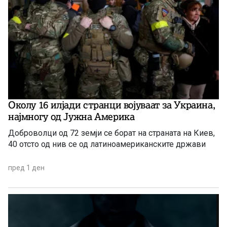
Околу 16 илјади странци војуваат за Украина,
најмногу од Јужна Америка
Доброволци од 72 земји се борат на страната на Киев,
40 отсто од нив се од латиноамериканските држави
пред 1 ден