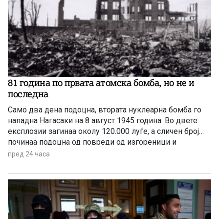
81 година по првата атомска бомба, но не и
последна
Само два дена подоцна, втората нуклеарна бомба го
нападна Нагасаки на 8 август 1945 година. Во двете
експлозии загинаа околу 120.000 луѓе, а сличен број
починаа подоцна од повреди од изгореници и
радијација, а зад себе оставија 650.000 преживеани
пред 24 часа