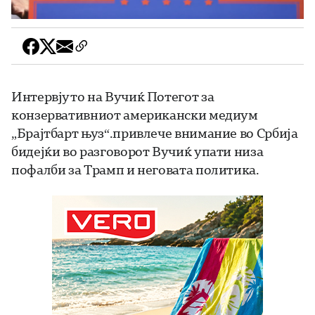
Интервјуто на Вучиќ Потегот за
конзервативниот американски медиум
„Брајтбарт њуз“.привлече внимание во Србија
бидејќи во разговорот Вучиќ упати низа
пофалби за Трамп и неговата политика.