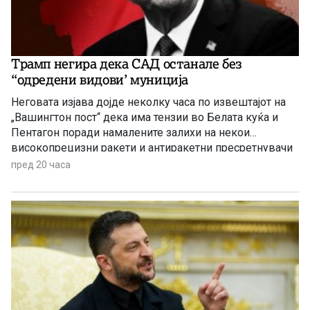
Трамп негира дека САД останале без
“одредени видови’ муниција
Неговата изјава дојде неколку часа по извештајот на
„Вашингтон пост“ дека има тензии во Белата куќа и
Пентагон поради намалените залихи на некои
високопрецизни ракети и антиракетни пресретнувачи
по долготрајната воена кампања против Иран
пред 20 часа