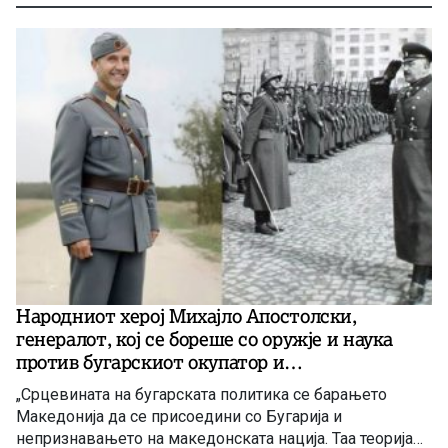
Народниот херој Михајло Апостолски,
генералот, кој се бореше со оружје и наука
против бугарскиот окупатор и
великобугарскиот шовинизам кон Македонија
„Срцевината на бугарската политика се барањето
Македонија да се присоедини со Бугарија и
непризнавањето на македонската нација. Таа теорија