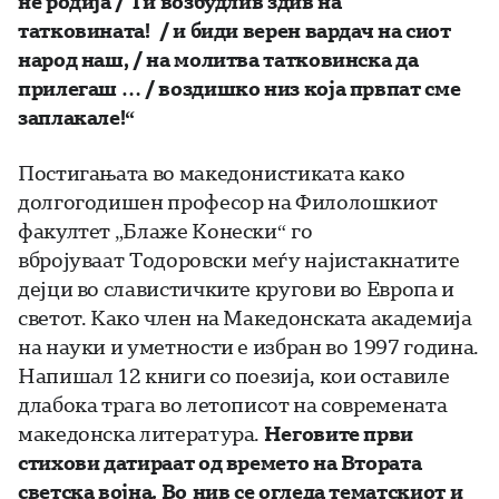
нè родија / Ти возбудлив здив на
татковината! / и биди верен вардач на сиот
народ наш, / на молитва татковинска да
прилегаш … / воздишко низ која првпат сме
заплакале!
“
Постигањата во македонистиката како
долгогодишен професор на Филолошкиот
факултет „Блаже Конески“ го
вбројуваат Тодоровски меѓу најистакнатите
дејци во славистичките кругови во Европа и
светот. Како член на Македонската академија
на науки и уметности е избран во 1997 година.
Напишал 12 книги со поезија, кои оставиле
длабока трага во летописот на современата
македонска литература.
Неговите први
стихови датираат од времето на Втората
светска војна
. Во
нив се огледа тематскиот и