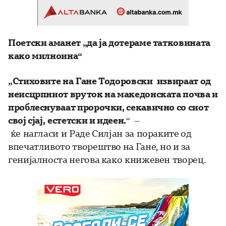
Поетски аманет „да ја дотераме татковината
како милноина“
„
Стиховите на
Гане Тодоровски извираат од
неисцрпниот вруток на македонската почва и
проблеснуваат пророчки, секавично со сиот
свој сјај
,
естетски и идеен.
“ –
ќе нагласи и Раде Силјан за пораките од
впечатливото творештво на Гане, но и за
генијалноста негова како книжевен творец.