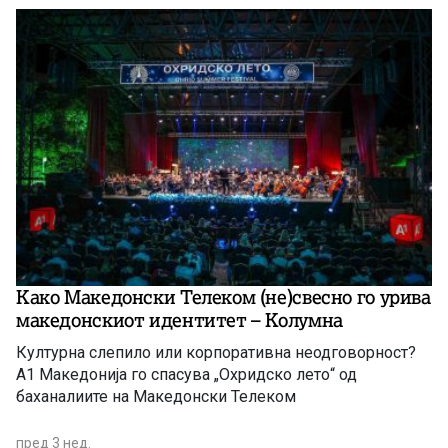
народ, заради нашиот опстој во сегашниве
геополитички вителни и драматично разбранувани
мигови во Балканот, Европа и во светот. Идеите и
пораките на Мисирков, особено во неговата капитална
политичко-јазична студија „За македонцките работи“,
се животно важни патокази за опстојот и идниот
развој на македонската нација и на македонската
држава во полза на сите нејзини граѓани.
Како Македонски Телеком (не)свесно го урива
македонскиот идентитет – Колумна
Културна слепило или корпоративна неодговорност?
А1 Македонија го спасува „Охридско лето“ од
баханалиите на Македонски Телеком
пред 3 нед.