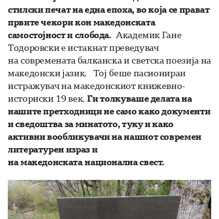
стилски печат на една епоха, во која се прават
првите чекори кон македонската
самостојност и слобода.
Академик Гане
Тодоровски е истакнат преведувач
на современата балканска и светска поезија на
македонски јазик. Тој беше пасиониран
истражувач на македонскиот книжевно-
историски 19 век.
Ги толкуваше де
лата на
нашите претходници не само како документи
и сведоштва за минатото, туку и како
активни вообликувачи на нашиот современ
литературен израз и
на
македонската
национална свест.