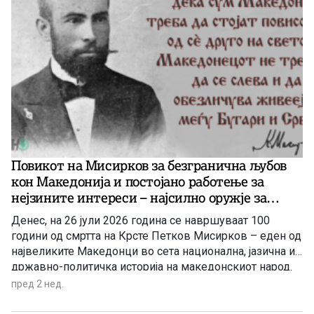
Балканот, Европа и во светот. Идеите и пораките на
Мисирков, особено во неговата капитална политичко-
јазична студија „За македонцките работи“, се животно
важни патокази за претстојниот развој на
македонската нација и на македонската држава во
полза на сите нејзини граѓани.
Повикот на Мисирков за безгранична љубов
кон Македонија и постојано работење за
нејзините интереси – најсилно оружје за
зачувување на македонскиот идентитет и
Денес, на 26 јули 2026 година се навршуваат 100
јазик (1)
години од смртта на Крсте Петков Мисирков – еден од
највеликите Македонци во сета национална, јазична и
државно-политичка историја на македонскиот народ.
Оваа годишнина е пригода за ново навраќање кон
пред 2 нед.
врутоците на неговата генијална мисла како
набележување на сѐ она, што треба да го чиниме како