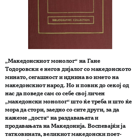
„
Македонски
от
монолог“
на
Гане
Тодоровски
е негов
дијалог со македонското
минато, сегашност и иднина во името на
македонскиот народ.
Но и повик до секој од
нас да поведе сам со себе свој личен
„македонски монолог“ што ќе треба и што ќе
мора да стори, заедно со сите други, за да
кажеме „доста“ на раздавањата и
продавањата на Македонија.
Воспевајќи ја
татковината, великиот македонски поет-