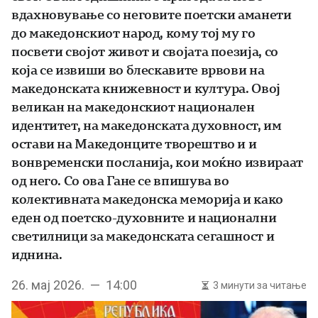
вдахновување со неговите поетски аманети
до македонскиот народ, кому тој му го
посвети својот живот и својата поезија, со
која се извиши во блескавите врвови на
македонската книжевност и култура. Овој
великан на македонскиот национален
идентитет, на македонската духовност, им
остави на Македонците творештво и и
вонвременски посланија, кои моќно извираат
од него. Со ова Гане се впишува во
колективната македонска меморија и како
еден од поетско-духовните и национални
светилници за македонската сегашност и
иднина.
26. мај 2026. — 14:00
3 минути за читање