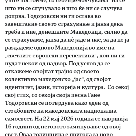
уште постоиме, со себепремолчувања“ на сѐ
што ни се случувало и што ќе ни се случува
допрва. Тодоровски ни ги остава во
завештание своето страхување и јанѕа дека
треба и ние, денешните Македонци, силно да
се страхуваме, јанѕа да нѐ јаде и нас, за да не ја
раздадеме одново Македонија во име на
„светлите европски перспективи“, кои ни ги
нудат некои од надвор. Под услов да се
откажеме овојпат трајно од своето
колективно македонско „јас“, од својот
идентитет, јазик, историја и култура. Со секој
свој стих, со секоја своја песна Гане
Тодоровски се потврдува како еден од
столбовите на македонската национална
самосвест. На 22 мај 2026 година се навршија
16 години од неговото заминување од овој
свет. Оваа годишнина е пригода за ново