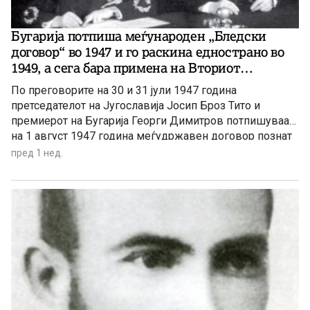
во кој го туркаат, оти треба „да се сврти кон себе и кон
положбата, во која се наоѓа“, барајќи ја „смислата на
Бугарија потпиша меѓународен „Бледски
своето постоење во непрекинливата акција, во својата
договор“ во 1947 и го раскина еднострано во
волја да дејствува“.
1949, а сега бара примена на Вториот
протокол – неусвоен записник и промена на
По преговорите на 30 и 31 јули 1947 година
устав!
претседателот на Југославија Јосип Броз Тито и
премиерот на Бугарија Георги Димитров потпишуваат
на 1 август 1947 година меѓудржавен договор познат
како „Бледски договор“. Тој има исклучително
пред 1 нед.
значење за македонскиот народ, бидејќи е прво
официјално државно признавање на македонскиот
национален идентитет и јазик од страна на Бугарија.
„Бледскиот договор“ меѓу двете држави има карактер
на меѓународен договор и претставува меѓународно-
правен пример, кој докажува дека историските
спорови меѓу двете земји веќе биле решени во
согласност со Повелбата на Организацијата на
Обединетите Нации. Но, на 1 октомври 1949 година
бугарската влада еднострано го раскинала „Бледскиот