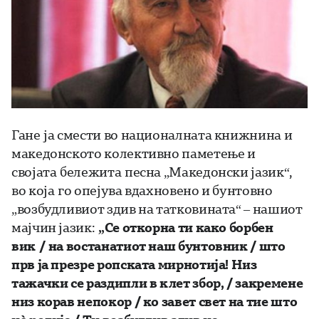
Гане ја смести во националната книжнина и
македонското колективно паметење и
својата бележита песна „Македонски јазик“,
во која го опејува вдахновено и бунтовно
„возбудливиот здив на татковината“ – нашиот
мајчин јазик:
„
Се откорна ти како борбен
вик / на востанатиот наш бунтовник / што
прв ја презре ропската мирнотија! Низ
тажачки се раздипли в клет збор, / закремене
низ корав непокор / ко завет свет на тие што