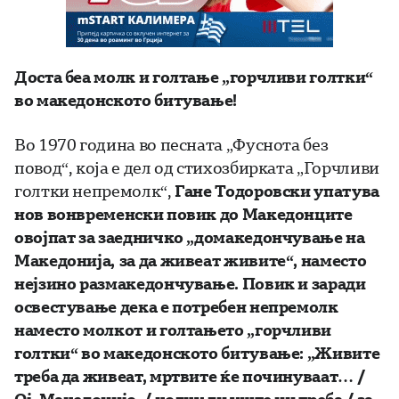
Доста беа молк и голтање „горчливи голтки“
во македонското битување!
Во 1970 година во песната „Фуснота без
повод“, која е дел од стихозбирката „Горчливи
голтки непремолк“,
Гане Тодоровски упатува
нов вонвременски повик до Македонците
овојпат за заедничко „домакедончување на
Македонија
,
за да живеат живите“, наместо
нејзино размакедончување. Повик и заради
освестување дека е потребен непремолк
наместо молкот и голтањето „горчливи
голтки“ во македонското битување: „Живите
треба да живеат, мртвите ќе починуваат… /
Ој, Македонијо, / колку ли уште ни треба / за