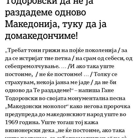
Тодоровски да не ја
раздадеме одново
Македонија, туку да ја
домакедончиме!
„Требат тони грижи на појќе поколенија / за
да се истријат тие петна / на срам од себеси, од
себепремолчување. … /И ако така уште
постоиме, / не ќе постоиме! … / Толку се
страхувам, некоја јанѕа ме јаде / да не би
одново да Те раздадеме!“ – напиша Гане
Тодоровски во својата монументална песна
„Македонски монолог“ како негова пророчка
предупреда до македонскиот народ уште во
1969 година. Уште тогаш тој кажа
визионерски дека „не ќе постоиме, ако така