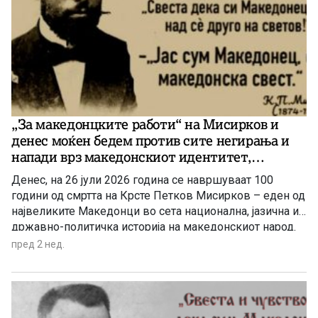
„Бледскиот договор“ воопшто не е „прелиминарен“
договор без никакво значење, туку претставува
правно – специфичен, историски и политички важен
документ, формално потпишан од Јосип Броз Тито во
име на Југославија, која ја застапуваше полноважно
Македонија, и од Георги Димитров во име на Бугарија.
„За македонцките работи“ на Мисирков и
денес моќен бедем против сите негирања и
напади врз македонскиот идентитет,
националната свест и јазикот (2)
Денес, на 26 јули 2026 година се навршуваат 100
години од смртта на Крсте Петков Мисирков – еден од
највеликите Македонци во сета национална, јазична и
државно-политичка историја на македонскиот народ.
Оваа годишнина е пригода за ново навраќање кон
пред 2 нед.
врутоците на неговата генијална мисла како
набележување на сѐ она, што треба да го чиниме,
заради нашиот опстој во сегашниве драматично
разбранувани и геополитички вителни мигови во