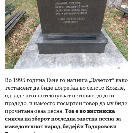
Во 1995 година Гане го напиша „Заветот“ како
тестамент да биде погребан во селото Кожле,
од каде што потекнуваат неговиот дедо и
прадедо, и наместо посмртен говор да му биде
прочитана оваа песна.
Тоа е
во вистинска
смисла на зборот
последна з
аветна
песна
за
македонскиот народ, бидејќи Тодоровски