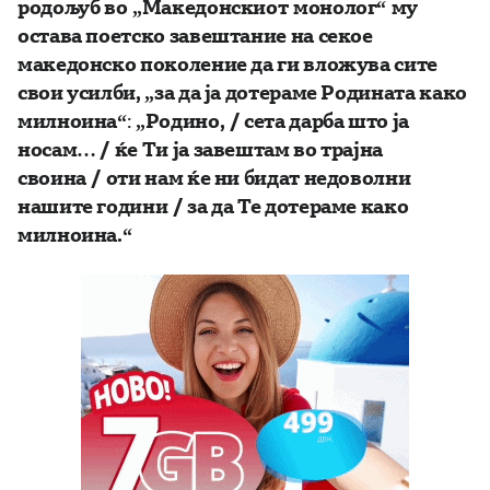
родољуб во
„
Македонски
от
монолог“
му
остава поетско завештание на секое
македонско поколение да ги вложува сите
свои усилби, „за да ја дотераме Родината како
милноина“
:
„
Родино,
/
сета дарба што ја
носам
… /
ќе Ти ја завештам во трајна
своина
/
оти нам ќе ни бидат недоволни
нашите години
/
за да Те дотераме како
милноина
.“