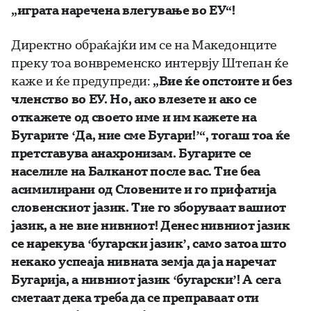
„играта наречена влегување во ЕУ“!
Директно обраќајќи им се на Македонците
преку тоа вонвременско интервју Штепан ќе
каже и ќе предупреди:
„Вие ќе опстоите и без
членство во ЕУ. Но, ако влезете и ако се
откажете од своето име и им кажете на
Бугарите ‘Да, ние сме Бугари!’“, тогаш тоа ќе
претставува анахронизам. Бугарите се
населиле на Балканот после вас. Тие беа
асимилирани од Словените и го прифатија
словенскиот јазик. Тие го зборуваат вашиот
јазик, а не вие нивниот! Денес нивниот јазик
се нарекува ‘бугарски јазик’, само затоа што
некако успеаја нивната земја да ја наречат
Бугарија, а нивниот јазик ‘бугарски’! А сега
сметаат дека треба да се преправаат оти