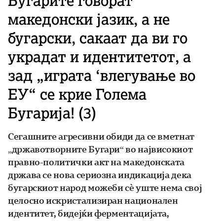
Бугарите говорат
македонски јазик, а не
бугарски, сакаат да ви го
украдат и идентитетот, а
зад „играта ‘влегување во
ЕУ“ се крие Голема
Бугарија! (3)
Сегашните агресивни обиди да се вметнат
„државотворните Бугари“ во највисокиот
правно-политички акт на македонската
држава се нова сериозна индикација дека
бугарскиот народ можеби сѐ уште нема свој
целосно искристализиран национален
идентитет, бидејќи ферментацијата,