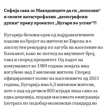
Софија сака со Македонците да ги „пополни“
и своите катастрофални „демографски
дупки“
преку проектот „Бугари во устав“
?!
Бугарија бележи еден од најдраматичните
падови на бројот на жители во Европа и е
апсолутен рекордер по загуба на население на
Балканот, како во поглед на вкупниот број,
така и според процентот. Од падот на
комунизмот во 1989 година земјата има
изгубено над 2 милиони жители. Според
официјалниот попис на населението од 2021
година, Бугарија има 6,5 милиони жители,
што е пад од речиси 850 илјади лица само за
една деценија, поради масовната емиграција
(потрага по подобар економски стандард во