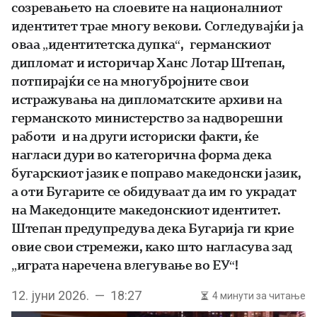
созревањето на слоевите на националниот
идентитет трае многу векови. Согледувајќи ја
оваа „идентитетска дупка“, германскиот
дипломат и историчар Ханс Лотар Штепан,
потпирајќи се на многубројните свои
истражувања на дипломатските архиви на
германското министерство за надворешни
работи и на други историски факти, ќе
нагласи дури во категорична форма дека
бугарскиот јазик е поправо македонски јазик,
а оти Бугарите се обидуваат да им го украдат
на Македонците македонскиот идентитет.
Штепан предупредува дека Бугарија ги крие
овие свои стремежи, како што нагласува зад
„играта наречена влегување во ЕУ“!
12. јуни 2026. — 18:27
4 минути за читање