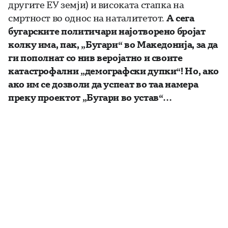
другите ЕУ земји) и високата стапка на
смртност во однос на наталитетот.
А сега
бугарските политичари најотворено бројат
колку има, пак, „Бугари“ во Македонија, за да
ги пополнат со нив веројатно и своите
катастрофални „демографски дупки“! Но, ако
ако им се дозволи да успеат во таа намера
преку проектот „Бугари во устав“…