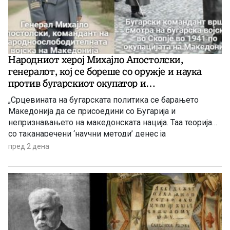
Народниот херој Михајло Апостолски,
генералот, кој се бореше со оружје и наука
против бугарскиот окупатор и
великобугарскиот шовинизам кон Македонија
„Срцевината на бугарската политика се барањето
Македонија да се присоедини со Бугарија и
непризнавањето на македонската нација. Таа теорија
со таканаречени ‘научни методи’ денес ја
разработуваат бугарските историчари. Тие се
пред 2 дена
обидуваат да докажат дека Македонија е Бугарија,
односно дека Македонците се Бугари. Тоа е смешно.
Тоа не е историја! Како може некому му да се промени
нацијата со политикантски декрет? Националното
чувство не може да се промени.“ – нагласи генералот
Михајло Апостолски во интервју дадено за
белградскиот часопис „Дуга“ број 261 од 25 февруари