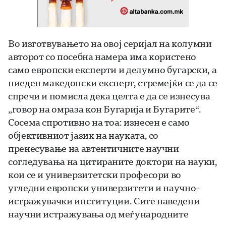
Во изготвувањето на овој серијал на колумни
авторот со посебна намера има користено
само европски експерти и делумно бугарски, а
ниеден македонски експерт, стремејќи се да се
спречи и помисла дека целта е да се изнесува
„говор на омраза кон Бугарија и Бугарите“.
Сосема спротивно на тоа: изнесен е само
објективниот јазик на науката, со
пренесување на автентичните научни
согледувања на цитираните доктори на науки,
кои се и универзитетски професори во
угледни европски универзитети и научно-
истражувачки институции. Сите наведени
научни истражувања од меѓународните