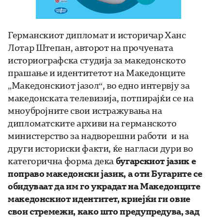
Германскиот дипломат и историчар Ханс
Лотар Штепан, авторот на прочуената
историографска студија за македонското
прашање и идентитетот на Македонците
„Македонскиот јазол“, во едно интервју за
македонската телевизија, потпирајќи се на
мноубројните свои истражувања на
дипломатските архиви на германското
министерство за надворешни работи и на
други историски факти, ќе нагласи дури во
категорична форма дека
бугарскиот јазик е
поправо македонски јазик, а оти Бугарите се
обидуваат да им го украдат на Македонците
македонскиот идентитет, криејќи ги овие
свои стремежи, како што предупредува, зад