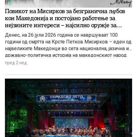
Повикот на Мисирков за безгранична љубов
кон Македонија и постојано работење за
нејзините интереси – најсилно оружје за
зачувување на македонскиот идентитет и
Денес, на 26 јули 2026 година се навршуваат 100
јазик (1)
години од смртта на Крсте Петков Мисирков – еден од
највеликите Македонци во сета национална, јазична и
државно-политичка историја на македонскиот народ.
Оваа годишнина е пригода за ново навраќање кон
пред 2 нед.
врутоците на неговата генијална мисла како
набележување на сѐ она, што треба да го чиниме како
народ, заради нашиот опстој во сегашниве
геополитички вителни и драматично разбранувани
мигови во Балканот, Европа и во светот. Идеите и
пораките на Мисирков, особено во неговата капитална
политичко-јазична студија „За македонцките работи“,
се животно важни патокази за опстојот и идниот
развој на македонската нација и на македонската
држава во полза на сите нејзини граѓани.