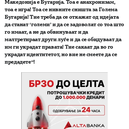
Македонија е Бугарија. Тоа е анахронизам,
тоа е игра! Тоа се нивните сништа за Голема
Бугарија! Тие треба да се откажат од идејата
да станат ‘големи’ и да се задоволат со тоа што
го имаат, а не да обвинуваат и да
малтретираат други луѓе и да се обидуваат да
им ги украдат правата! Тие сакаат да во го
украдат идентитетот, но вие не смеете да се
предадете“!