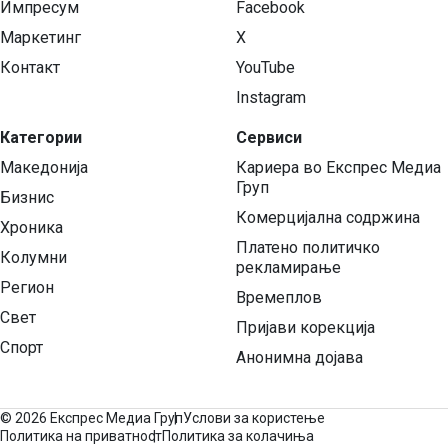
Импресум
Facebook
Маркетинг
X
Контакт
YouTube
Instagram
Категории
Сервиси
Македонија
Кариера во Експрес Медиа
Груп
Бизнис
Комерцијална содржина
Хроника
Платено политичко
Колумни
рекламирање
Регион
Времеплов
Свет
Пријави корекција
Спорт
Анонимна дојава
©
2026 Експрес Медиа Груп
Услови за користење
Политика на приватност
Политика за колачиња