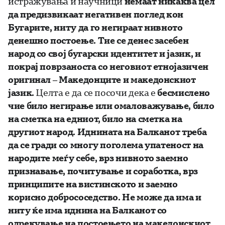
истражувања и научници
немаат никаква цел
да предизвикаат негативен поглед кон
Бугарите, ниту да го негираат нивното
денешно постоење. Тие се денес засебен
народ со свој бугарски идентитет и јазик,
и
покрај поврзаноста со неговиот
етнојазичен
оригинал – Македонците
и
македонски
от
јазик.
Целта е да се посочи дека е
бесмислено
чие било негирање или омаловажување, било
на сметка на едниот, било на сметка на
другиот народ. Иднината на Балканот треба
да се гради со многу поголема упатеност на
народите меѓу себе, врз нивното заемно
признавање, почитување и соработка, врз
принципите на вистинското и заемно
корисно добрососедство. Не може да има и
ниту ќе има иднина на Балканот со
одрекување на постоењето на македонскиот