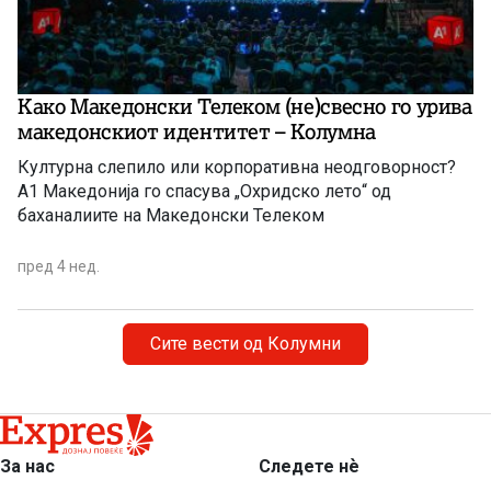
Како Македонски Телеком (не)свесно го урива
македонскиот идентитет – Колумна
Културна слепило или корпоративна неодговорност?
А1 Македонија го спасува „Охридско лето“ од
баханалиите на Македонски Телеком
пред 4 нед.
Сите вести од Колумни
За нас
Следете нѐ