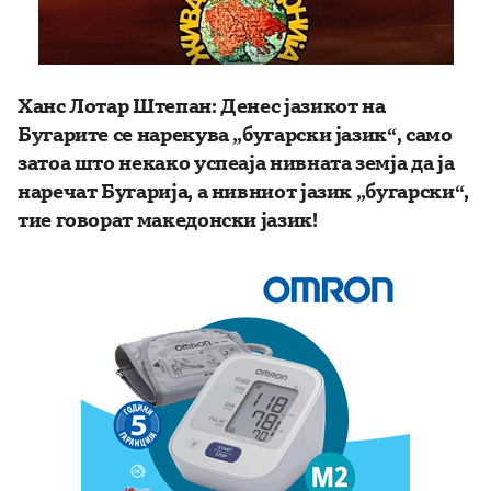
Ханс Лотар Штепан: Денес јазикот на
Бугарите се нарекува „бугарски јазик“, само
затоа што некако успеаја нивната земја да ја
наречат Бугарија, а нивниот јазик „бугарски“,
тие говорат македонски јазик!