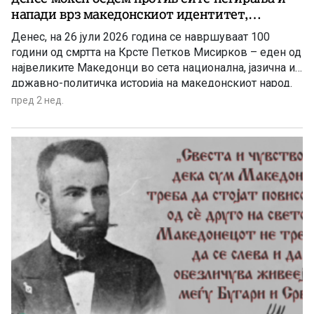
напади врз македонскиот идентитет,
националната свест и јазикот (2)
Денес, на 26 јули 2026 година се навршуваат 100
години од смртта на Крсте Петков Мисирков – еден од
највеликите Македонци во сета национална, јазична и
државно-политичка историја на македонскиот народ.
Оваа годишнина е пригода за ново навраќање кон
пред 2 нед.
врутоците на неговата генијална мисла како
набележување на сѐ она, што треба да го чиниме,
заради нашиот опстој во сегашниве драматично
разбранувани и геополитички вителни мигови во
Балканот, Европа и во светот. Идеите и пораките на
Мисирков, особено во неговата капитална политичко-
јазична студија „За македонцките работи“, се животно
важни патокази за претстојниот развој на
македонската нација и на македонската држава во
полза на сите нејзини граѓани.