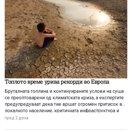
Топлото време урива рекорди во Европа
Бруталната топлина и континуираните услови на суша
се преоптоварени од климатската криза, а експертите
предупредуваат дека тие вршат огромен притисок врз
локалното население, критичната инфраструктура и
дивиот свет низ целиот регион.
пред 2 дена