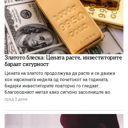
Златото блеска: Цената расте, инвеститорите
бараат сигурност
Цената на златото продолжува да расте и се движи
кон најсилната недела од почетокот на годината,
бидејќи инвеститорите повторно го гледаат
благородниот метал како сигурно засолниште во
услови на глобална економска неизвесност.
пред 2 дена