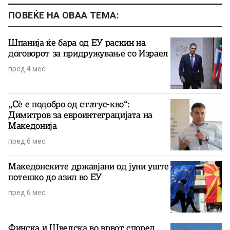
ПОВЕЌЕ НА ОВАА ТЕМА:
Шпанија ќе бара од ЕУ раскин на
договорот за придружување со Израел
пред 4 мес.
„Сè е подобро од статус-кво“:
Димитров за евроинтеграцијата на
Македонија
пред 6 мес.
Македонските државјани од јуни уште
потешко до азил во ЕУ
пред 6 мес.
Финска и Шведска во врвот според