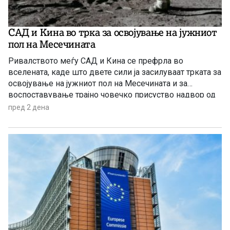
САД и Кина во трка за освојување на јужниот
пол на Месечината
Ривалството меѓу САД и Кина се префрла во
вселената, каде што двете сили ја засилуваат трката за
освојување на јужниот пол на Месечината и за
воспоставување трајно човечко присуство надвор од
Земјата.
пред 2 дена