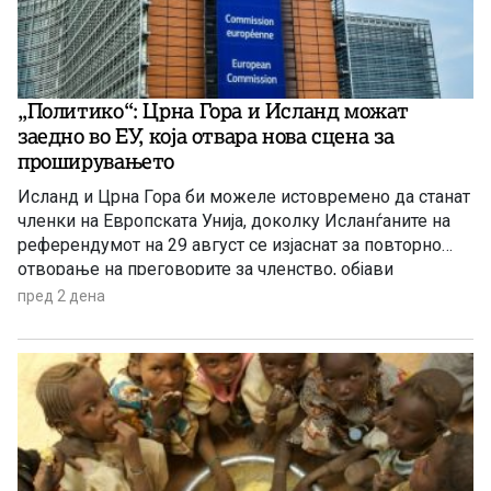
„Политико“: Црна Гора и Исланд можат
заедно во ЕУ, која отвара нова сцена за
проширувањето
Исланд и Црна Гора би можеле истовремено да станат
членки на Европската Унија, доколку Исланѓаните на
референдумот на 29 август се изјаснат за повторно
отворање на преговорите за членство, објави
„Политико“, повикувајќи се на европски претставници
пред 2 дена
и дипломати.