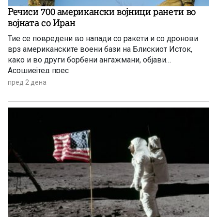
Речиси 700 американски војници ранети во
војната со Иран
Тие се повредени во напади со ракети и со дронови
врз американските воени бази на Блискиот Исток,
како и во други борбени ангажмани, објави
Асошиејтед прес
пред 2 дена