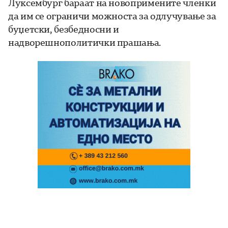
Луксембург бараат на новопримените членки
да им се ограничи можноста за одлучување за
буџетски, безбедносни и
надворешнополитички прашања.