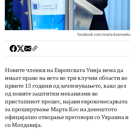
facebook.com/marta.kosmarko
Новите членки на Европската Унија нема да
имаат право на вето во три клучни области во
првите 15 години од зачленувањето, како дел
од новите заштитни механизми во
пристапниот процес, најави еврокомесарката
за проширување Марта Кос на денештото
официјално отворање преговори со Украина и
со Молдавија.