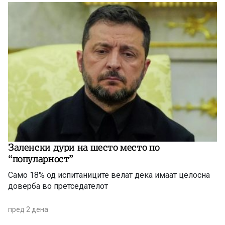
Заленски дури на шесто место по
“популарност”
Само 18% од испитаниците велат дека имаат целосна
доверба во претседателот
пред 2 дена