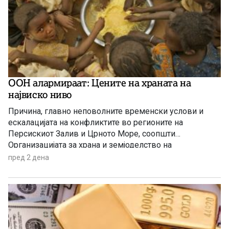
ООН алармираат: Цените на храната на
највиско ниво
Причина, главно неповолните временски услови и
ескалацијата на конфликтите во регионите на
Персискиот Залив и Црното Море, соопшти
Организацијата за храна и земјоделство на
Обединетите нации (ФАО).
пред 2 дена