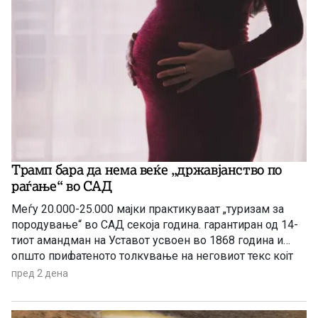
Трамп бара да нема веќе „државјанство по
раѓање“ во САД
Меѓу 20.000-25.000 мајки практикуваат „туризам за
породување“ во САД секоја година. гарантиран од 14-
тиот амандман на Уставот усвоен во 1868 година и
општо прифатеното толкување на неговиот текс којт
гарантира државјанство на речиси секој роден во САД
пред 2 дена